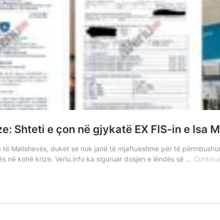
: Shteti e çon në gjykatë EX FIS-in e Isa 
ë të Malishevës, duket se nuk janë të mjaftueshme për të përmbushur
 në kohë krize. Veriu.info ka siguruar dosjen e lëndës së …
Continu