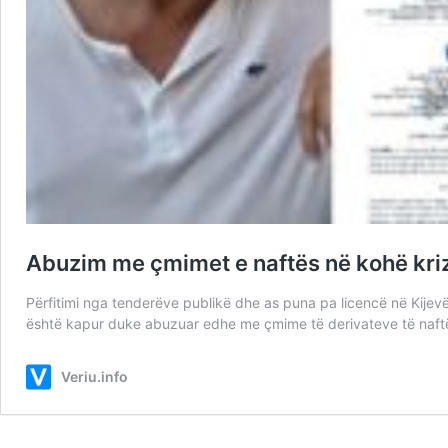
Abuzim me çmimet e naftës në kohë krize
Përfitimi nga tenderëve publikë dhe as puna pa licencë në Kijev
është kapur duke abuzuar edhe me çmime të derivateve të naftës
Veriu.info