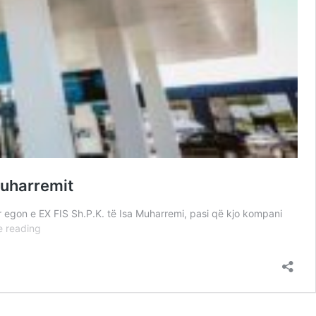
Muharremit
 egon e EX FIS Sh.P.K. të Isa Muharremi, pasi që kjo kompani
Abuzim
e reading
me
çmimet
e
naftës
në