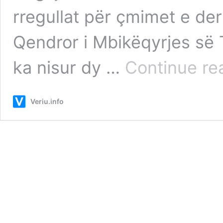
rregullat për çmimet e der
Qendror i Mbikëqyrjes së T
ka nisur dy …
Continue re
Veriu.info