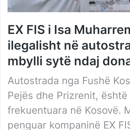
EX FIS i Isa Muharre
ilegalisht në autostra
mbylli sytë ndaj don
Autostrada nga Fushë Kos
Pejës dhe Prizrenit, është
frekuentuara në Kosovë. M
penguar kompaninë EX FIS 