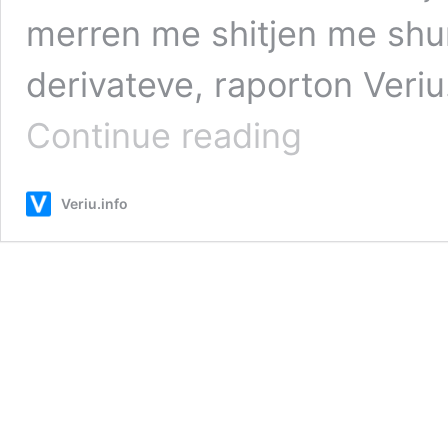
merren me shitjen me shu
derivateve, raporton Veriu
Petrol
Continue reading
Company
e
donatorit
Veriu.info
të
VV-
së,
Shkëlzen
Jusaj,
procedohet
për
gjykatë
–
shiti
naftë
mbi