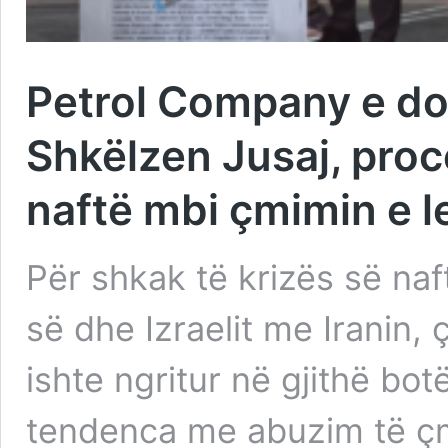
Petrol Company e don
Shkëlzen Jusaj, proc
naftë mbi çmimin e l
Për shkak të krizës së naf
së dhe Izraelit me Iranin, 
ishte ngritur në gjithë bot
tendenca me abuzim të ç