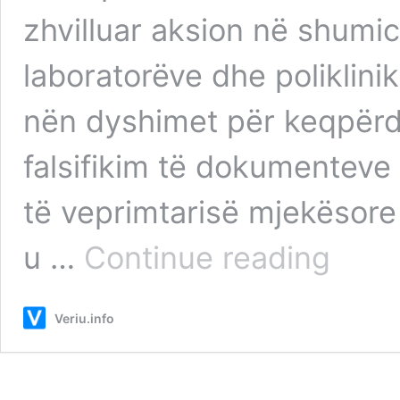
zhvilluar aksion në shumicë
laboratorëve dhe poliklini
nën dyshimet për keqpërdo
falsifikim të dokumenteve
të veprimtarisë mjekësore
Skandal:
u …
Continue reading
Drejtori
i
Shëndetësi
Veriu.info
në
Mitrovicë
tenton
ta
përmirëson