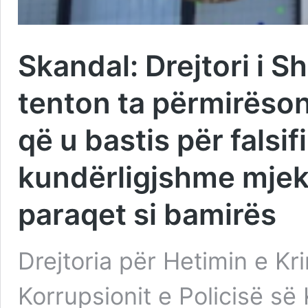
Skandal: Drejtori i 
tenton ta përmirëson
që u bastis për falsif
kundërligjshme mjek
paraqet si bamirës
Drejtoria për Hetimin e K
Korrupsionit e Policisë s