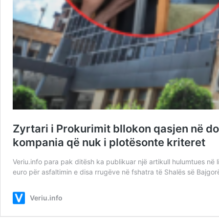
Zyrtari i Prokurimit bllokon qasjen në d
kompania që nuk i plotësonte kriteret
Veriu.info para pak ditësh ka publikuar një artikull hulumtues në 
euro për asfaltimin e disa rrugëve në fshatra të Shalës së Bajgor
Veriu.info