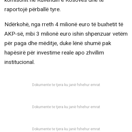
raportojë përballë tyre.
Ndërkohë, nga rreth 4 milionë euro të buxhetit të
AKP-së, mbi 3 milionë euro ishin shpenzuar vetëm
për paga dhe mëditje, duke lënë shumë pak
hapësirë për investime reale apo zhvillim
institucional.
Dokumente te tjera ku janë fshehur emrat
Dokumente te tjera ku janë fshehur emrat
Dokumente te tjera ku janë fshehur emrat