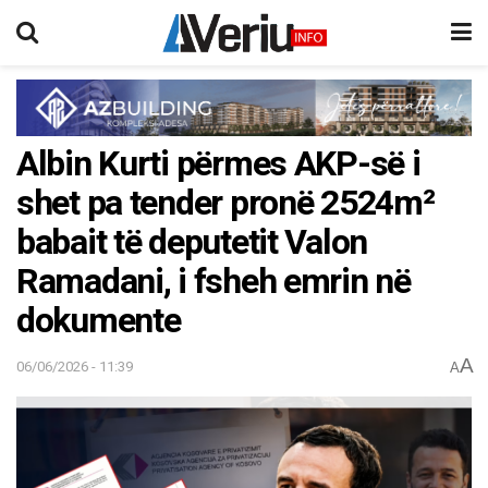
Albin Kurti përmes AKP-së i
shet pa tender pronë 2524m²
babait të deputetit Valon
Ramadani, i fsheh emrin në
dokumente
A
06/06/2026 - 11:39
A