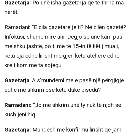
Gazetarja:
Po unë isha gazetarja që të thirra ma
herët.
Ramadani: “E cila gazetare je ti? Në cilën gazetë?
Infokusi, shumë mirë ani. Dëgjo se unë kam pas
me shku jashtë, po ti me të 15-in të këtij muaji,
këtu eja edhe lirisht më gjen këtu atëherë edhe
krejt kom me ta spjegu.
Gazetarja
: A s’mundemi me e pasë një përgjigje
edhe me shkrim ose këtu duke bisedu?
Ramadani:
“Jo me shkrim unë ty nuk të njoh se
kush jeni hiq.
Gazetarja:
Mundesh me konfirmu lirisht që jam