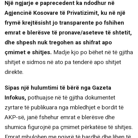
Një ngjarje e paprecedent ka ndodhur në
Agjencinë Kosovare të Privatizimit, ku në një
frymë krejtësisht jo transparente po fshihen
emrat e blerësve të pronave/aseteve të shtetit,
dhe shpesh nuk tregohen as shifrat apo
çmimet e shitjes.
Madje kjo po bëhet në të gjitha
shitjet e sidmos në ato pa tenderë apo shitjet
direkte.
Sipas një hulumtimi të bërë nga Gazeta
Infokus,
pothuajse në të gjitha dokumentet
zyrtare të publikuara nga mbledhjet e bordit të
AKP-së, janë fshehur emrat e blerësve dhe
shumica figurojnë pa çmimet përkatëse të shitjes.
Emrat mbulohen me ngjyrë të bardhë dhe lihen të