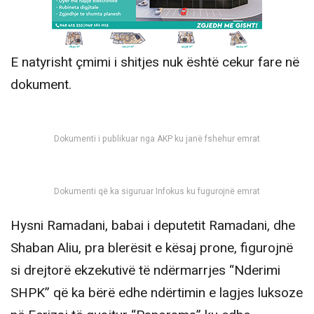
E natyrisht çmimi i shitjes nuk është cekur fare në
dokument.
Dokumenti i publikuar nga AKP ku janë fshehur emrat
Dokumenti që ka siguruar Infokus ku fugurojnë emrat
Hysni Ramadani, babai i deputetit Ramadani, dhe
Shaban Aliu, pra blerësit e kësaj prone, figurojnë
si drejtorë ekzekutivë të ndërmarrjes “Nderimi
SHPK” që ka bërë edhe ndërtimin e lagjes luksoze