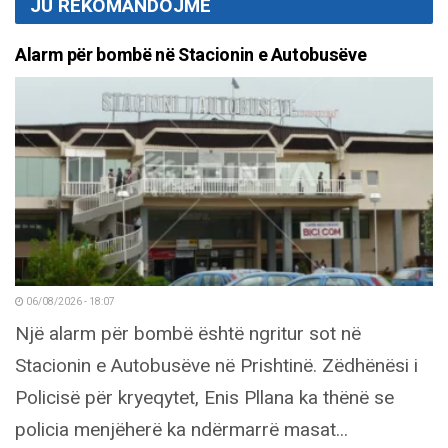
JU REKOMANDOJMË
Alarm për bombë në Stacionin e Autobusëve
06/08/2026 - 18:07
Një alarm për bombë është ngritur sot në
Stacionin e Autobusëve në Prishtinë. Zëdhënësi i
Policisë për kryeqytet, Enis Pllana ka thënë se
policia menjëherë ka ndërmarrë masat...