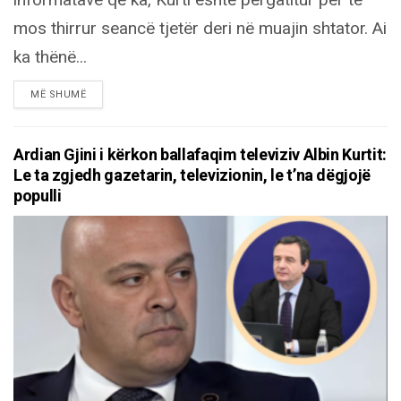
mos thirrur seancë tjetër deri në muajin shtator. Ai
ka thënë...
DETAILS
MË SHUMË
Ardian Gjini i kërkon ballafaqim televiziv Albin Kurtit:
Le ta zgjedh gazetarin, televizionin, le t’na dëgjojë
populli