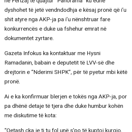
në Ferizaj të quajtur “Panorama” ku edhe
dyshohet të jetë vendndodhja e kësaj pronë që i’u
shit atyre nga AKP-ja pa i’u nënshtruar fare
konkurrencës e duke ua fshehur emrat në
dokumentet zyrtare.
Gazeta Infokus ka kontaktuar me Hysni
Ramadanin, babain e deputetit të LVV-së dhe
drejtorin e “Nderimi SHPK”, për të pyetur mbi këtë
pronë.
Ai e ka konfirmuar blerjen e tokës nga AKP-ja, por
pa dhënë detaje të tjera dhe duke humbur kohën
me diskutime të kota:
“Qetash çka je ti tu fol unë s’po të kuptoj kurgjo.