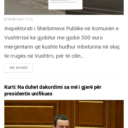
06/08/2026 - 17:22
Inspektorati i Shërbimeve Publike në Komunën e
Vushtrrisë ka gjobitur me gjobë 500 euro
mërgimtarin që kushte hudhur mbeturina në skaj
të rrugës në Vushtrri, për të cilin...
DETAILS
MË SHUMË
Kurti: Na duhet dakordimi sa më i gjerë për
presidentin unifikues