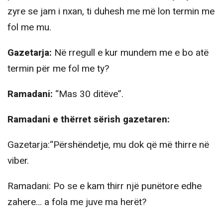
zyre se jam i nxan, ti duhesh me më lon termin me
fol me mu.
Gazetarja:
Në rregull e kur mundem me e bo atë
termin për me fol me ty?
Ramadani:
“Mas 30 ditëve”.
Ramadani e thërret sërish gazetaren:
Gazetarja:“Përshëndetje, mu dok që më thirre në
viber.
Ramadani: Po se e kam thirr një punëtore edhe
zahere… a fola me juve ma herët?