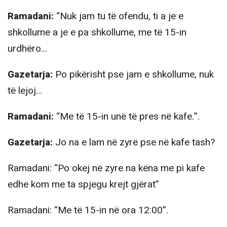
Ramadani:
“Nuk jam tu të ofendu, ti a je e
shkollume a je e pa shkollume, me të 15-in
urdhëro…
Gazetarja:
Po pikërisht pse jam e shkollume, nuk
të lejoj…
Ramadani:
“Me të 15-in unë të pres në kafe.”.
Gazetarja:
Jo na e lam në zyrë pse në kafe tash?
Ramadani: “Po okej në zyre na këna me pi kafe
edhe kom me ta spjegu krejt gjërat”
Ramadani: “Me të 15-in në ora 12:00”.