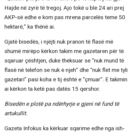
Hajde në zyrë të tregoj. Ajo tokë u ble 24 ari prej
AKP-së edhe e kom pas mrena parcelës teme 50
hektarë,” ka thënë ai.
Gjatë bisedës, i njëjti nuk pranon të flasë më
shumë mirëpo kërkon takim me gazetaren për të
sqaruar çështjen, duke theksuar se “nuk mund të
flasë në telefon se nuk e njeh” dhe “nuk flet me tyli
gazetari” pasi koha e tij është e “çmuar”. E takimin
ai kërkon ta ketë pas datës 15 qershor.
Bisedën e plotë pa ndërhyrje e gjeni në fund të
artukullit.
Gazeta Infokus ka kërkuar sqarime edhe nga ish-