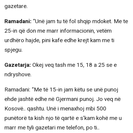
gazetare.
Ramadani:
“Unë jam tu të fol shqip mdoket. Me te
25-in që don me marr informacionin, vetëm
urdhëro hajde, pini kafe edhe krejt kam me ti
spjegu.
Gazetarja:
Okej veq tash me 15, 18 a 25 se e
ndryshove.
Ramadani: “Me të 15-in jam këtu se unë punoj
ehde jashtë edhe në Gjermani punoj. Jo veq në
Kosovë.. qashtu. Unë i menaxhoj mbi 500
punëtorë ta kish njo të qartë e s’kam kohë me u
marr me tyli gazetari me telefon, po ti..