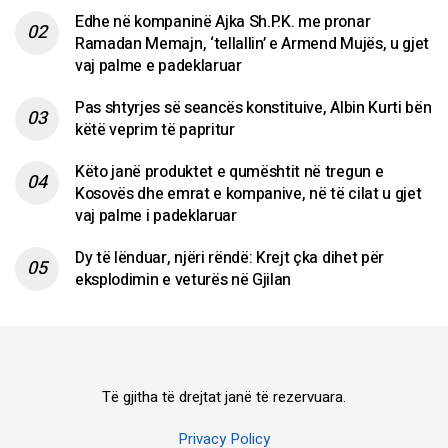
Edhe në kompaninë Ajka Sh.P.K. me pronar
Ramadan Memajn, ‘tellallin’ e Armend Mujës, u gjet
vaj palme e padeklaruar
Pas shtyrjes së seancës konstituive, Albin Kurti bën
këtë veprim të papritur
Këto janë produktet e qumështit në tregun e
Kosovës dhe emrat e kompanive, në të cilat u gjet
vaj palme i padeklaruar
Dy të lënduar, njëri rëndë: Krejt çka dihet për
eksplodimin e veturës në Gjilan
Të gjitha të drejtat janë të rezervuara.
Privacy Policy