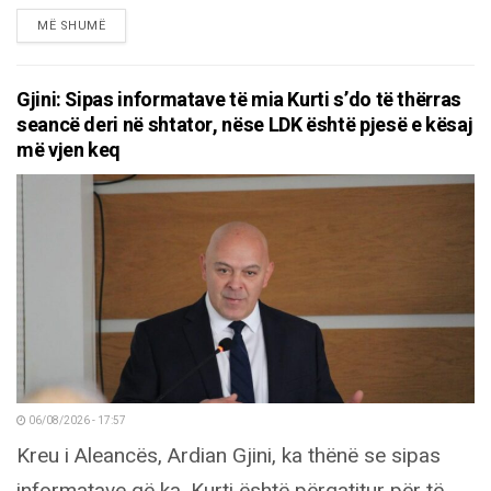
DETAILS
MË SHUMË
Gjini: Sipas informatave të mia Kurti s’do të thërras
seancë deri në shtator, nëse LDK është pjesë e kësaj
më vjen keq
06/08/2026 - 17:57
Kreu i Aleancës, Ardian Gjini, ka thënë se sipas
informatave që ka, Kurti është përgatitur për të