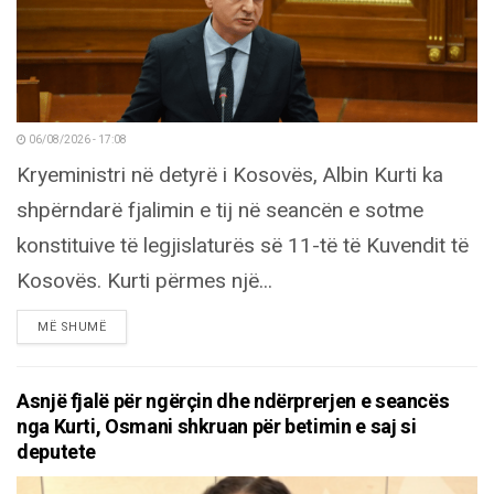
06/08/2026 - 17:08
Kryeministri në detyrë i Kosovës, Albin Kurti ka
shpërndarë fjalimin e tij në seancën e sotme
konstituive të legjislaturës së 11-të të Kuvendit të
Kosovës. Kurti përmes një...
DETAILS
MË SHUMË
Asnjë fjalë për ngërçin dhe ndërprerjen e seancës
nga Kurti, Osmani shkruan për betimin e saj si
deputete