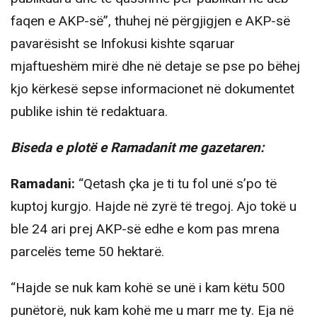
faqen e AKP-së”, thuhej në përgjigjen e AKP-së
pavarësisht se Infokusi kishte sqaruar
mjaftueshëm mirë dhe në detaje se pse po bëhej
kjo kërkesë sepse informacionet në dokumentet
publike ishin të redaktuara.
Biseda e plotë e Ramadanit me gazetaren:
Ramadani:
“Qetash çka je ti tu fol unë s’po të
kuptoj kurgjo. Hajde në zyrë të tregoj. Ajo tokë u
ble 24 ari prej AKP-së edhe e kom pas mrena
parcelës teme 50 hektarë.
“Hajde se nuk kam kohë se unë i kam këtu 500
punëtorë, nuk kam kohë me u marr me ty. Eja në