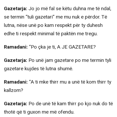
Gazetarja:
Jo jo më fal se këtu duhna me të ndal,
se termin “tuli gazetari” me mu nuk e përdor. Të
lutna, nëse unë po kam respekt për ty duhesh
edhe ti respekt minimal të paktën me tregu.
Ramadani:
“Po çka je ti, A JE GAZETARE?
Gazetarja:
Po unë jam gazetare po me termin tyli
gazetare kujdes të lutna shumë.
Ramadani:
“A ti mke thirr mu a unë të kom thirr ty
kallzom?
Gazetarja:
Po de unë të kam thirr po kjo nuk do të
thotë që ti guxon me më ofendu.