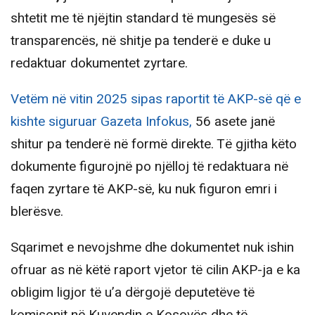
shtetit me të njëjtin standard të mungesës së
transparencës, në shitje pa tenderë e duke u
redaktuar dokumentet zyrtare.
Vetëm në vitin 2025 sipas raportit të AKP-së që e
kishte siguruar Gazeta Infokus,
56 asete janë
shitur pa tenderë në formë direkte. Të gjitha këto
dokumente figurojnë po njëlloj të redaktuara në
faqen zyrtare të AKP-së, ku nuk figuron emri i
blerësve.
Sqarimet e nevojshme dhe dokumentet nuk ishin
ofruar as në këtë raport vjetor të cilin AKP-ja e ka
obligim ligjor të u’a dërgojë deputetëve të
komisonit në Kuvendin e Kosovës dhe të