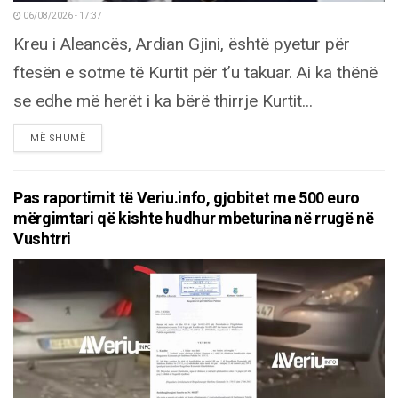
06/08/2026 - 17:37
Kreu i Aleancës, Ardian Gjini, është pyetur për
ftesën e sotme të Kurtit për t’u takuar. Ai ka thënë
se edhe më herët i ka bërë thirrje Kurtit...
DETAILS
MË SHUMË
Pas raportimit të Veriu.info, gjobitet me 500 euro
mërgimtari që kishte hudhur mbeturina në rrugë në
Vushtrri