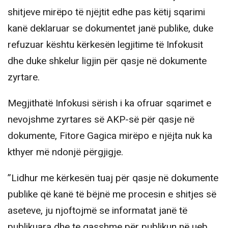
shitjeve mirëpo të njëjtit edhe pas këtij sqarimi
kanë deklaruar se dokumentet janë publike, duke
refuzuar kështu kërkesën legjitime të Infokusit
dhe duke shkelur ligjin për qasje në dokumente
zyrtare.
Megjithatë Infokusi sërish i ka ofruar sqarimet e
nevojshme zyrtares së AKP-së për qasje në
dokumente, Fitore Gagica mirëpo e njëjta nuk ka
kthyer më ndonjë përgjigje.
”Lidhur me kërkesën tuaj për qasje në dokumente
publike që kanë të bëjnë me procesin e shitjes së
aseteve, ju njoftojmë se informatat janë të
publikuara dhe te qasshme për publikun në ueb