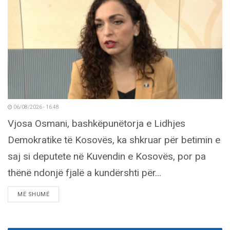
06/08/2026 - 16:48
Vjosa Osmani, bashkëpunëtorja e Lidhjes
Demokratike të Kosovës, ka shkruar për betimin e
saj si deputete në Kuvendin e Kosovës, por pa
thënë ndonjë fjalë a kundërshti për...
DETAILS
MË SHUMË