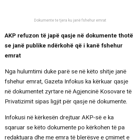
Dokumente te tjera ku janë fshehur emrat
AKP refuzon të japë qasje në dokumente thotë
se janë publike ndërkohë që i kanë fshehur
emrat
Nga hulumtimi duke parë se në këto shitje janë
fshehur emrat, Gazeta Infokus ka kërkuar qasje
në dokumentet zyrtare në Agjencinë Kosovare të
Privatizimit sipas ligjit për qasje në dokumente.
Infokusi në kërkesën drejtuar AKP-së e ka
sqaruar se këto dokumente po kërkohen të pa
redaktuara dhe me emra të blerësve e çmimet e