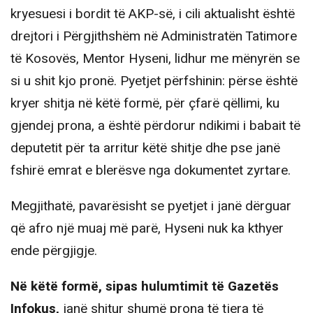
kryesuesi i bordit të AKP-së, i cili aktualisht është
drejtori i Përgjithshëm në Administratën Tatimore
të Kosovës, Mentor Hyseni, lidhur me mënyrën se
si u shit kjo pronë. Pyetjet përfshinin: përse është
kryer shitja në këtë formë, për çfarë qëllimi, ku
gjendej prona, a është përdorur ndikimi i babait të
deputetit për ta arritur këtë shitje dhe pse janë
fshirë emrat e blerësve nga dokumentet zyrtare.
Megjithatë, pavarësisht se pyetjet i janë dërguar
që afro një muaj më parë, Hyseni nuk ka kthyer
ende përgjigje.
Në këtë formë, sipas hulumtimit të Gazetës
Infokus,
janë shitur shumë prona të tjera të