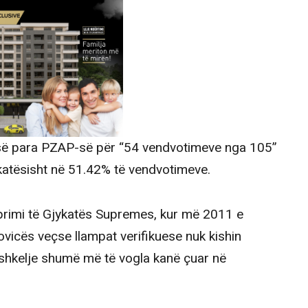
-së para PZAP-së për “54 vendvotimeve nga 105”
katësisht në 51.42% të vendvotimeve.
primi të Gjykatës Supremes, kur më 2011 e
vicës veçse llampat verifikuese nuk kishin
shkelje shumë më të vogla kanë çuar në