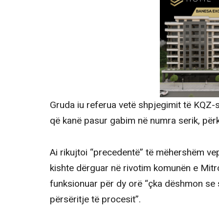
Gruda iu referua vetë shpjegimit të KQZ
që kanë pasur gabim në numra serik, për
Ai rikujtoi “precedentë” të mëhershëm ve
kishte dërguar në rivotim komunën e Mitro
funksionuar për dy orë “çka dëshmon se 
përsëritje të procesit”.