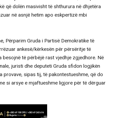
kë që dolën masivisht të shthurura në dhjetëra
azuar në asnjë hetim apo eskpertizë mbi
, Përparim Gruda i Partisë Demokratike të
rëzuar ankesë/kërkesën për përsëritje të
ta besojnë të përbëjë rast vjedhje zgjedhore. Në
ale, juristi dhe deputeti Gruda sfidon logjikën
a provave, sipas tij, të pakontestueshme, që do
me si arsye e mjaftueshme ligjore për të dërguar