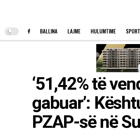
BALLINA
LAJME
HULUMTIME
SPOR
‘51,42% të ven
gabuar’: Kësht
PZAP-së në S