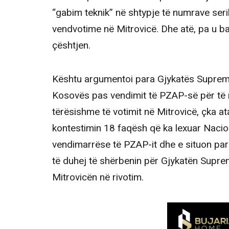
“gabim teknik” në shtypje të numrave seri
vendvotime në Mitrovicë. Dhe atë, pa u b
çështjen.
Kështu argumentoi para Gjykatës Supreme
Kosovës pas vendimit të PZAP-së për të r
tërësishme të votimit në Mitrovicë, çka a
kontestimin 18 faqësh që ka lexuar Nacion
vendimarrëse të PZAP-it dhe e situon par
të duhej të shërbenin për Gjykatën Supre
Mitrovicën në rivotim.