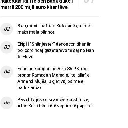
hakeruan Raiffeisen Bank duke i
marrë 200 mijë euro klientëve
Bie çmimi i naftës- Këto janë çmimet
maksimale për sot
Ekipi i “Shënjestër” denoncon dhunën
policore ndaj gazetarëve të saj në Han
të Elezit
Edhe në kompaninë Ajka Sh.P.K. me
pronar Ramadan Memajn, ‘tellallin’ e
Armend Mujës, u gjet vaj palme e
padeklaruar
Pas shtyrjes së seancës konstituive,
Albin Kurti bën këtë veprim të papritur