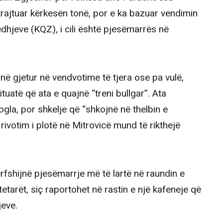
 trajtuar kërkesën tonë, por e ka bazuar vendimin
dhjeve (KQZ), i cili është pjesëmarrës në
 gjetur në vendvotime të tjera ose pa vulë,
ituatë që ata e quajnë “treni bullgar”. Ata
gla, por shkelje që “shkojnë në thelbin e
rivotim i plotë në Mitrovicë mund të rikthejë
ërfshijnë pjesëmarrje më të lartë në raundin e
etarët, siç raportohet në rastin e një kafeneje që
jeve.