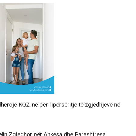
dhërojë KQZ-në për ripërsëritje të zgjedhjeve në
elin Zgjedhor për Ankesa dhe Parashtresa