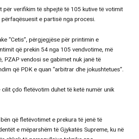
 për verifikim të shpejtë të 105 kutive të votimit
 përfaqësuesit e partisë nga procesi.
 “Cetis”, përgjegjëse për printimin e
intimit që prekin 54 nga 105 vendvotime, më
, PZAP vendosi se gabimet nuk janë të
ndim që PDK e quan “arbitrar dhe jokushtetues”.
ë cilit çdo fletëvotim duhet të ketë numër unik
 bën që fletëvotimet e prekura të jenë të
cedentët e mëparshëm të Gjykatës Supreme, ku në