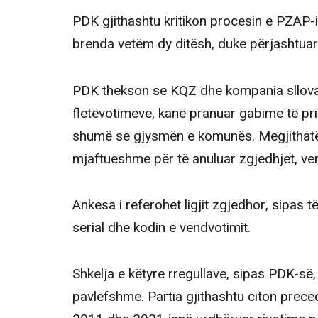
PDK gjithashtu kritikon procesin e PZAP-it
brenda vetëm dy ditësh, duke përjashtuar
PDK thekson se KQZ dhe kompania sllovake
fletëvotimeve, kanë pranuar gabime të pr
shumë se gjysmën e komunës. Megjithatë
mjaftueshme për të anuluar zgjedhjet, ve
Ankesa i referohet ligjit zgjedhor, sipas t
serial dhe kodin e vendvotimit.
Shkelja e këtyre rregullave, sipas PDK-së,
pavlefshme. Partia gjithashtu citon pre