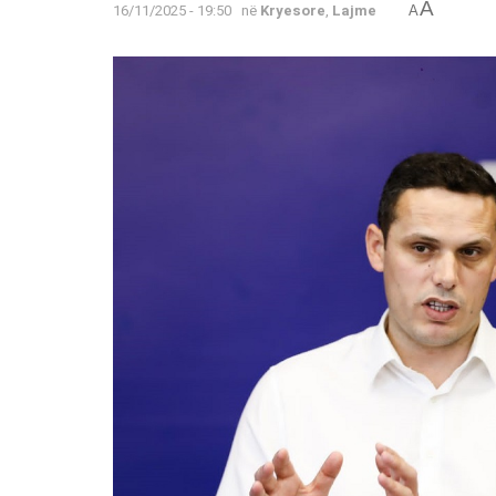
A
16/11/2025 - 19:50
në
Kryesore
,
Lajme
A