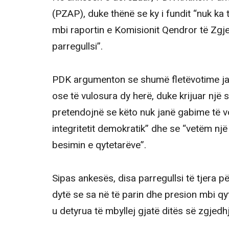
(PZAP), duke thënë se ky i fundit “nuk ka
mbi raportin e Komisionit Qendror të Zgje
parregullsi”.
PDK argumenton se shumë fletëvotime janë
ose të vulosura dy herë, duke krijuar një s
pretendojnë se këto nuk janë gabime të vo
integritetit demokratik” dhe se “vetëm një 
besimin e qytetarëve”.
Sipas ankesës, disa parregullsi të tjera p
dytë se sa në të parin dhe presion mbi qyt
u detyrua të mbyllej gjatë ditës së zgjedh