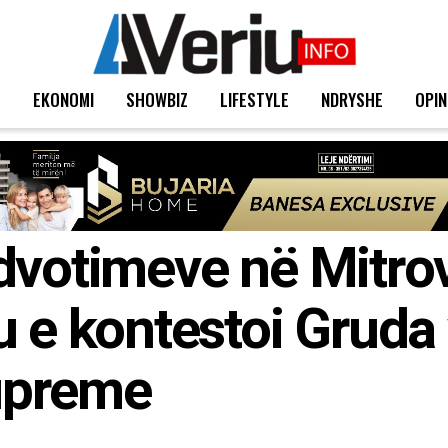
T
EKONOMI
SHOWBIZ
LIFESTYLE
NDRYSHE
OPIN
dvotimeve në Mitro
u e kontestoi Gruda
upreme