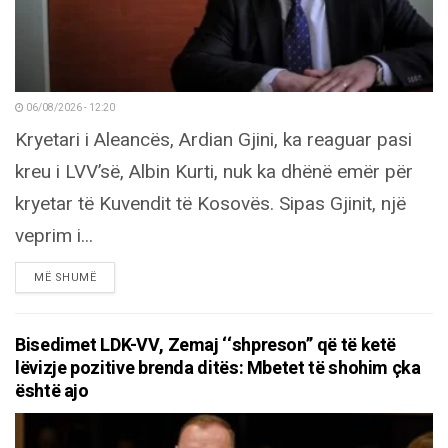
06/08/2026 - 12:20
Kryetari i Aleancës, Ardian Gjini, ka reaguar pasi
kreu i LVV’së, Albin Kurti, nuk ka dhënë emër për
kryetar të Kuvendit të Kosovës. Sipas Gjinit, një
veprim i...
DETAILS
MË SHUMË
Bisedimet LDK-VV, Zemaj ‘‘shpreson’’ që të ketë
lëvizje pozitive brenda ditës: Mbetet të shohim çka
është ajo