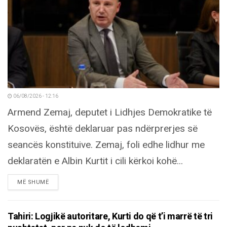
06/08/2026 - 12:16
Armend Zemaj, deputet i Lidhjes Demokratike të
Kosovës, është deklaruar pas ndërprerjes së
seancës konstituive. Zemaj, foli edhe lidhur me
deklaratën e Albin Kurtit i cili kërkoi kohë...
DETAILS
MË SHUMË
Tahiri: Logjikë autoritare, Kurti do që t’i marrë të tri