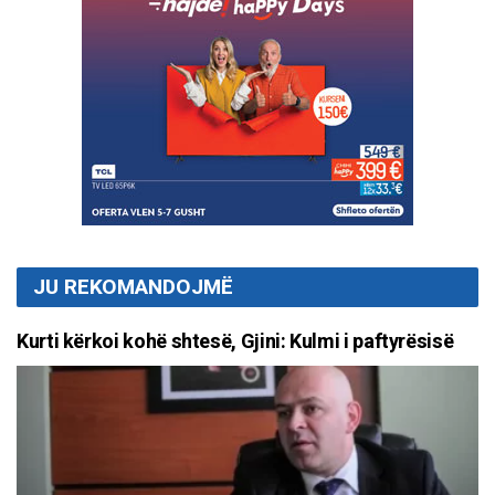
JU REKOMANDOJMË
Kurti kërkoi kohë shtesë, Gjini: Kulmi i paftyrësisë