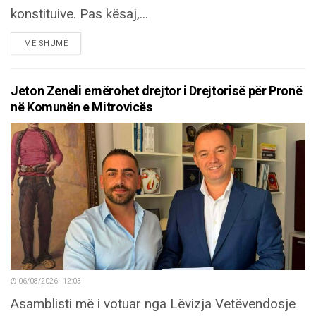
konstituive. Pas kësaj,...
DETAILS
MË SHUMË
Jeton Zeneli emërohet drejtor i Drejtorisë për Pronë
në Komunën e Mitrovicës
06/08/2026 - 12:03
Asamblisti më i votuar nga Lëvizja Vetëvendosje