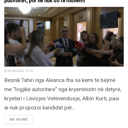
pushtetet, por ne nuk do të lodhemi
06/08/2026 - 12:16
Besnik Tahiri nga Aleanca tha se kemi të bëjmë
me “logjikë autoritare” nga kryeministri në detyrë,
kryetari i Lëvizjes Vetëvendosje, Albin Kurti, pasi
ai nuk propozoi kandidat për...
DETAILS
MË SHUMË