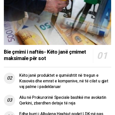
Bie çmimi i naftës- Këto janë çmimet
maksimale për sot
Këto janë produktet e qumështit në tregun e
Kosovës dhe emrat e kompanive, në të cilat u gjet
vaj palme i padeklaruar
Aliu në Prokurorinë Speciale bashkë me avokatin
Qerkini, zbardhen detaje të reja
Edhe burri i Albulena Haxhiut godet LDK-në pas