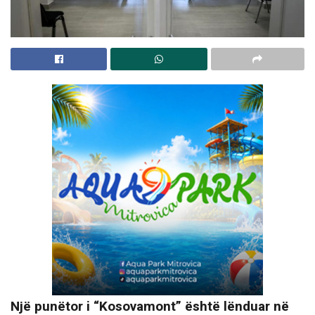
Një punëtor i “Kosovamont” është lënduar në