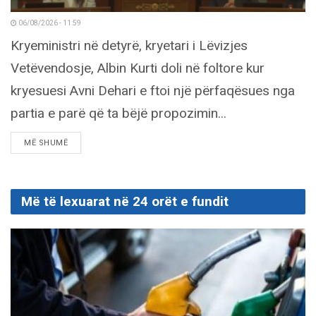
06/08/2026 - 11:59
Kryeministri në detyrë, kryetari i Lëvizjes
Vetëvendosje, Albin Kurti doli në foltore kur
kryesuesi Avni Dehari e ftoi një përfaqësues nga
partia e parë që ta bëjë propozimin...
DETAILS
MË SHUMË
Më të lexuarat në 24 orët e fundit