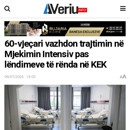
60-vjeçari vazhdon trajtimin në
Mjekimin Intensiv pas
lëndimeve të rënda në KEK
A
09/07/2026 - 13:05
A