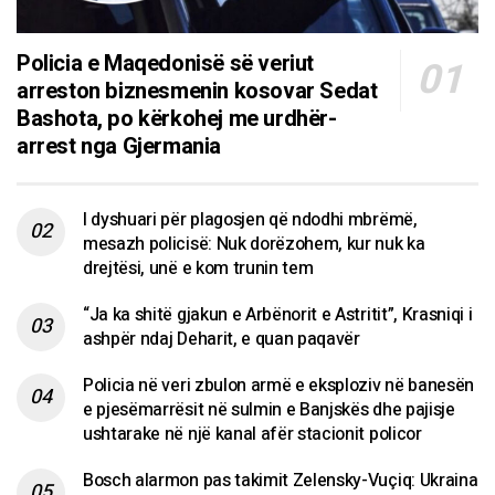
Policia e Maqedonisë së veriut
arreston biznesmenin kosovar Sedat
Bashota, po kërkohej me urdhër-
arrest nga Gjermania
I dyshuari për plagosjen që ndodhi mbrëmë,
mesazh policisë: Nuk dorëzohem, kur nuk ka
drejtësi, unë e kom trunin tem
“Ja ka shitë gjakun e Arbënorit e Astritit”, Krasniqi i
ashpër ndaj Deharit, e quan paqavër
Policia në veri zbulon armë e eksploziv në banesën
e pjesëmarrësit në sulmin e Banjskës dhe pajisje
ushtarake në një kanal afër stacionit policor
Bosch alarmon pas takimit Zelensky-Vuçiq: Ukraina