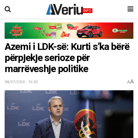
Azemi i LDK-së: Kurti s’ka bërë
përpjekje serioze për
marrëveshje politike
A
08/07/2026 - 16:50
A