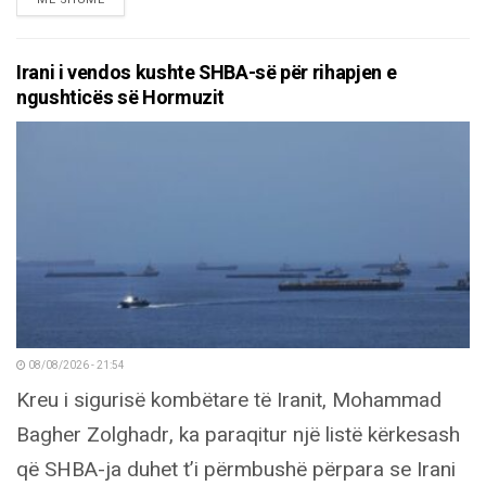
Irani i vendos kushte SHBA-së për rihapjen e
ngushticës së Hormuzit
08/08/2026 - 21:54
Kreu i sigurisë kombëtare të Iranit, Mohammad
Bagher Zolghadr, ka paraqitur një listë kërkesash
që SHBA-ja duhet t’i përmbushë përpara se Irani