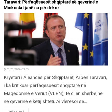
Taravari: Përfaqësuesit shqiptarë në qeverinë e
Mickoskit janë sa për dekor
08/08/2026 - 22:35
Kryetari i Aleancës për Shqiptarët, Arben Taravari,
i ka kritikuar përfaqësuesit shqiptarë në
Maqedoninë e Veriut (VLEN), të cilën shërbejnë
në qeverinë e këtij shteti. Ai vlerësoi se...
DETAILS
MË SHUMË