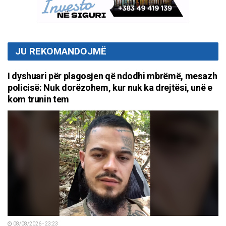
JU REKOMANDOJMË
I dyshuari për plagosjen që ndodhi mbrëmë, mesazh
policisë: Nuk dorëzohem, kur nuk ka drejtësi, unë e
kom trunin tem
08/08/2026 - 23:23