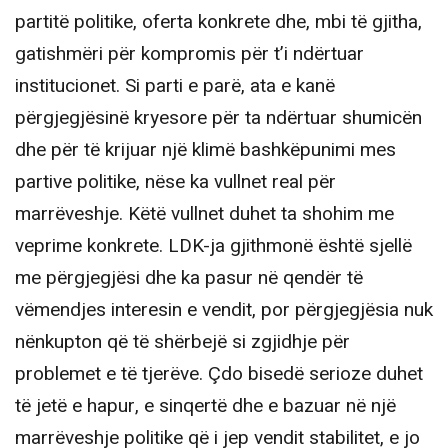
partitë politike, oferta konkrete dhe, mbi të gjitha,
gatishmëri për kompromis për t’i ndërtuar
institucionet. Si parti e parë, ata e kanë
përgjegjësinë kryesore për ta ndërtuar shumicën
dhe për të krijuar një klimë bashkëpunimi mes
partive politike, nëse ka vullnet real për
marrëveshje. Këtë vullnet duhet ta shohim me
veprime konkrete. LDK-ja gjithmonë është sjellë
me përgjegjësi dhe ka pasur në qendër të
vëmendjes interesin e vendit, por përgjegjësia nuk
nënkupton që të shërbejë si zgjidhje për
problemet e të tjerëve. Çdo bisedë serioze duhet
të jetë e hapur, e sinqertë dhe e bazuar në një
marrëveshje politike që i jep vendit stabilitet, e jo