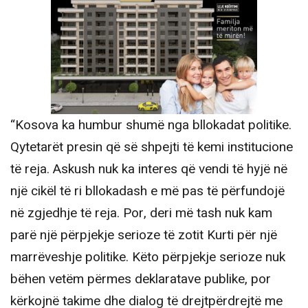
“Kosova ka humbur shumë nga bllokadat politike.
Qytetarët presin që së shpejti të kemi institucione
të reja. Askush nuk ka interes që vendi të hyjë në
një cikël të ri bllokadash e më pas të përfundojë
në zgjedhje të reja. Por, deri më tash nuk kam
parë një përpjekje serioze të zotit Kurti për një
marrëveshje politike. Këto përpjekje serioze nuk
bëhen vetëm përmes deklaratave publike, por
kërkojnë takime dhe dialog të drejtpërdrejtë me