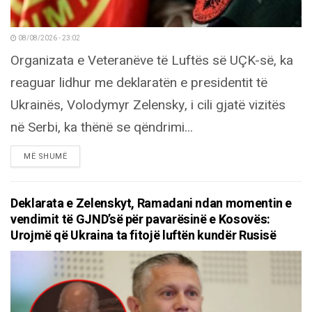
08/08/2026 - 23:02
Organizata e Veteranëve të Luftës së UÇK-së, ka
reaguar lidhur me deklaratën e presidentit të
Ukrainës, Volodymyr Zelensky, i cili gjatë vizitës
në Serbi, ka thënë se qëndrimi...
DETAILS
MË SHUMË
Deklarata e Zelenskyt, Ramadani ndan momentin e
vendimit të GJND’së për pavarësinë e Kosovës:
Urojmë që Ukraina ta fitojë luftën kundër Rusisë