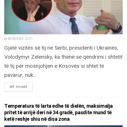
08/08/2026 - 22:51
Gjatë vizitës së tij në Serbi, presidenti i Ukrainës,
Volodymyr Zelensky, ka thënë se qëndrimi i shtetit
të tij për mosnjohjen e Kosovës si shtet të
pavarur, nuk...
DETAILS
MË SHUMË
Temperatura të larta edhe të dielën, maksimalja
pritet të arrijë deri në 34 gradë, pasdite mund të
ketë reshje shiu në disa zona