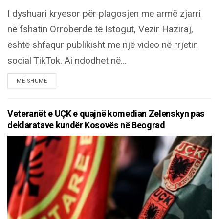
I dyshuari kryesor për plagosjen me armë zjarri
në fshatin Orroberdë të Istogut, Vezir Haziraj,
është shfaqur publikisht me një video në rrjetin
social TikTok. Ai ndodhet në...
DETAILS
MË SHUMË
Veteranët e UÇK e quajnë komedian Zelenskyn pas
deklaratave kundër Kosovës në Beograd