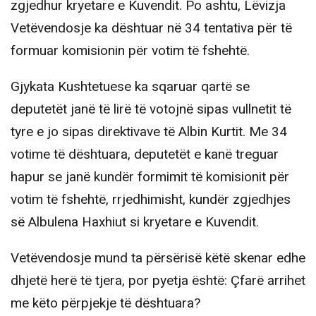
zgjedhur kryetare e Kuvendit. Po ashtu, Lëvizja
Vetëvendosje ka dështuar në 34 tentativa për të
formuar komisionin për votim të fshehtë.
Gjykata Kushtetuese ka sqaruar qartë se
deputetët janë të lirë të votojnë sipas vullnetit të
tyre e jo sipas direktivave të Albin Kurtit. Me 34
votime të dështuara, deputetët e kanë treguar
hapur se janë kundër formimit të komisionit për
votim të fshehtë, rrjedhimisht, kundër zgjedhjes
së Albulena Haxhiut si kryetare e Kuvendit.
Vetëvendosje mund ta përsërisë këtë skenar edhe
dhjetë herë të tjera, por pyetja është: Çfarë arrihet
me këto përpjekje të dështuara?