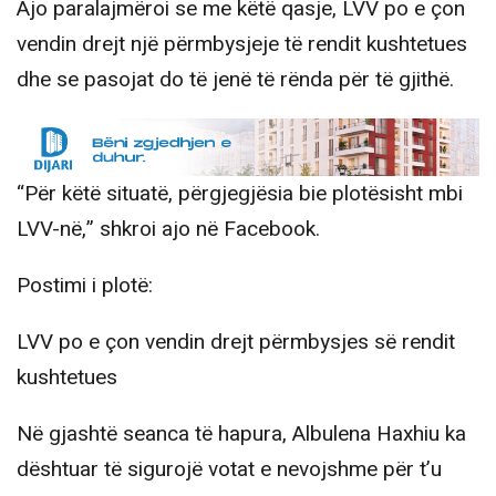
Ajo paralajmëroi se me këtë qasje, LVV po e çon
vendin drejt një përmbysjeje të rendit kushtetues
dhe se pasojat do të jenë të rënda për të gjithë.
“Për këtë situatë, përgjegjësia bie plotësisht mbi
LVV-në,” shkroi ajo në Facebook.
Postimi i plotë:
LVV po e çon vendin drejt përmbysjes së rendit
kushtetues
Në gjashtë seanca të hapura, Albulena Haxhiu ka
dështuar të sigurojë votat e nevojshme për t’u