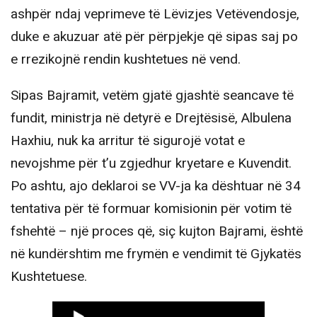
ashpër ndaj veprimeve të Lëvizjes Vetëvendosje,
duke e akuzuar atë për përpjekje që sipas saj po
e rrezikojnë rendin kushtetues në vend.
Sipas Bajramit, vetëm gjatë gjashtë seancave të
fundit, ministrja në detyrë e Drejtësisë, Albulena
Haxhiu, nuk ka arritur të sigurojë votat e
nevojshme për t’u zgjedhur kryetare e Kuvendit.
Po ashtu, ajo deklaroi se VV-ja ka dështuar në 34
tentativa për të formuar komisionin për votim të
fshehtë – një proces që, siç kujton Bajrami, është
në kundërshtim me frymën e vendimit të Gjykatës
Kushtetuese.