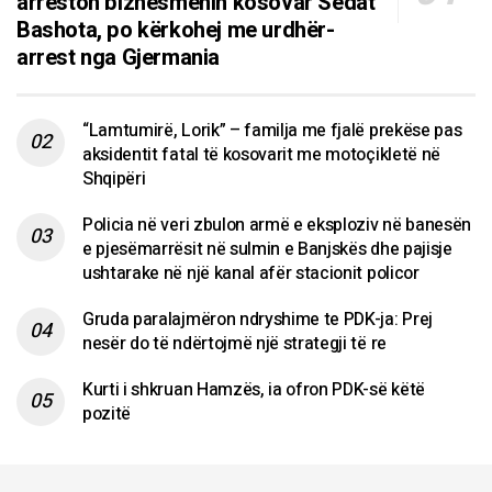
arreston biznesmenin kosovar Sedat
Bashota, po kërkohej me urdhër-
arrest nga Gjermania
“Lamtumirë, Lorik” – familja me fjalë prekëse pas
aksidentit fatal të kosovarit me motoçikletë në
Shqipëri
Policia në veri zbulon armë e eksploziv në banesën
e pjesëmarrësit në sulmin e Banjskës dhe pajisje
ushtarake në një kanal afër stacionit policor
Gruda paralajmëron ndryshime te PDK-ja: Prej
nesër do të ndërtojmë një strategji të re
Kurti i shkruan Hamzës, ia ofron PDK-së këtë
pozitë