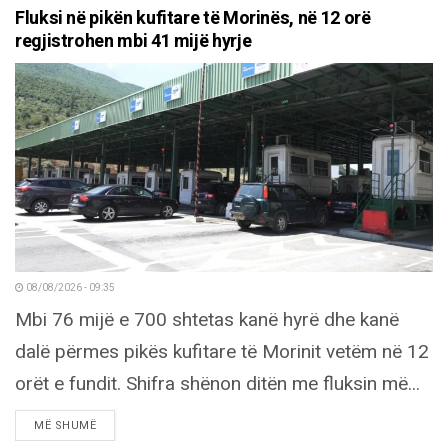
Fluksi në pikën kufitare të Morinës, në 12 orë
regjistrohen mbi 41 mijë hyrje
08/08/2026 - 09:35
Mbi 76 mijë e 700 shtetas kanë hyrë dhe kanë
dalë përmes pikës kufitare të Morinit vetëm në 12
orët e fundit. Shifra shënon ditën me fluksin më...
DETAILS
MË SHUMË