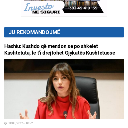
JU REKOMANDOJMË
Haxhiu: Kushdo që mendon se po shkelet
Kushtetuta, le t’i drejtohet Gjykatës Kushtetuese
08/08/2026 - 10:52