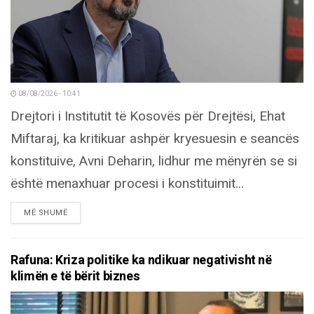
08/08/2026 - 10:41
Drejtori i Institutit të Kosovës për Drejtësi, Ehat
Miftaraj, ka kritikuar ashpër kryesuesin e seancës
konstituive, Avni Deharin, lidhur me mënyrën se si
është menaxhuar procesi i konstituimit...
DETAILS
MË SHUMË
Rafuna: Kriza politike ka ndikuar negativisht në
klimën e të bërit biznes