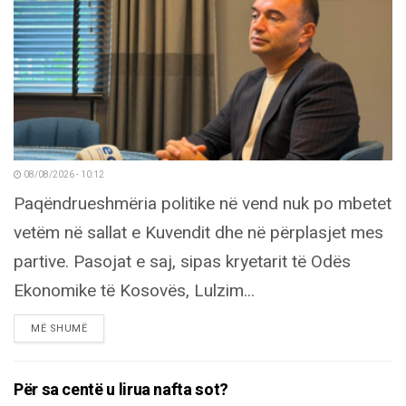
08/08/2026 - 10:12
Paqëndrueshmëria politike në vend nuk po mbetet
vetëm në sallat e Kuvendit dhe në përplasjet mes
partive. Pasojat e saj, sipas kryetarit të Odës
Ekonomike të Kosovës, Lulzim...
DETAILS
MË SHUMË
Për sa centë u lirua nafta sot?