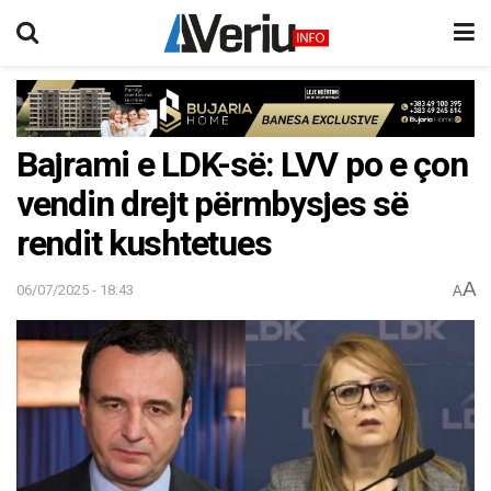
Bajrami e LDK-së: LVV po e çon
vendin drejt përmbysjes së
rendit kushtetues
A
06/07/2025 - 18:43
A