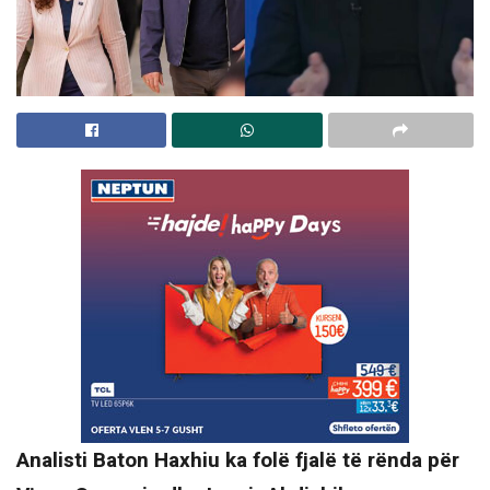
Analisti Baton Haxhiu ka folë fjalë të rënda për