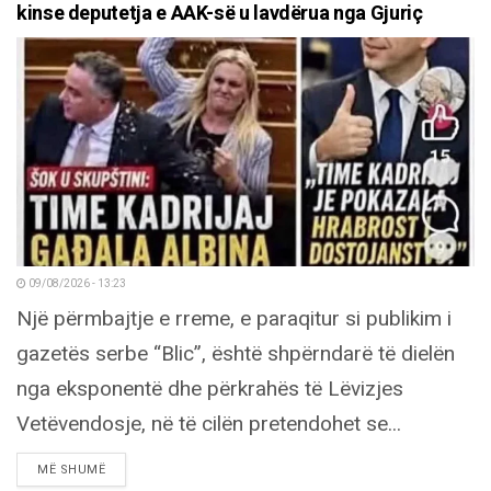
kinse deputetja e AAK-së u lavdërua nga Gjuriç
09/08/2026 - 13:23
Një përmbajtje e rreme, e paraqitur si publikim i
gazetës serbe “Blic”, është shpërndarë të dielën
nga eksponentë dhe përkrahës të Lëvizjes
Vetëvendosje, në të cilën pretendohet se...
DETAILS
MË SHUMË