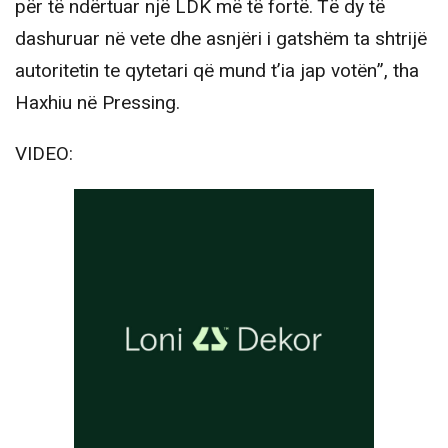
për të ndërtuar një LDK më të fortë. Të dy të
dashuruar në vete dhe asnjëri i gatshëm ta shtrijë
autoritetin te qytetari që mund t’ia jap votën”, tha
Haxhiu në Pressing.
VIDEO: