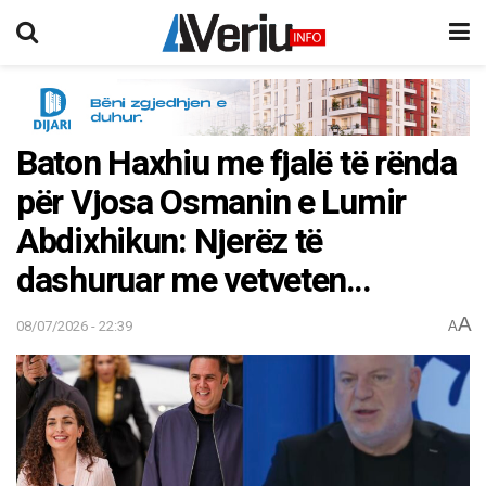
Baton Haxhiu me fjalë të rënda
për Vjosa Osmanin e Lumir
Abdixhikun: Njerëz të
dashuruar me vetveten…
A
08/07/2026 - 22:39
A