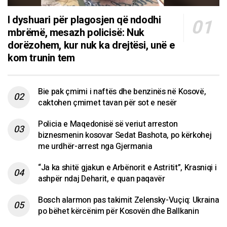
I dyshuari për plagosjen që ndodhi
mbrëmë, mesazh policisë: Nuk
dorëzohem, kur nuk ka drejtësi, unë e
kom trunin tem
Bie pak çmimi i naftës dhe benzinës në Kosovë,
caktohen çmimet tavan për sot e nesër
Policia e Maqedonisë së veriut arreston
biznesmenin kosovar Sedat Bashota, po kërkohej
me urdhër-arrest nga Gjermania
“Ja ka shitë gjakun e Arbënorit e Astritit”, Krasniqi i
ashpër ndaj Deharit, e quan paqavër
Bosch alarmon pas takimit Zelensky-Vuçiq: Ukraina
po bëhet kërcënim për Kosovën dhe Ballkanin