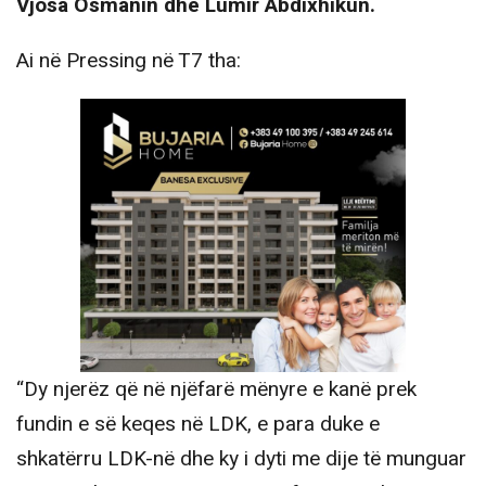
Vjosa Osmanin dhe Lumir Abdixhikun.
Ai në Pressing në T7 tha:
“Dy njerëz që në njëfarë mënyre e kanë prek
fundin e së keqes në LDK, e para duke e
shkatërru LDK-në dhe ky i dyti me dije të munguar