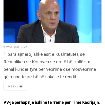
09/08/2026 - 13:29
“I paralajmëroj shkelësit e Kushtetutës së
Republikës së Kosovës se do të bëj kallëzim
penal kundër tyre për veprime ose mosveprime
që mund të përbëjnë shkelje të rendit...
DETAILS
MË SHUMË
VV-ja përhap një ballinë të rreme për Time Kadrijajn,