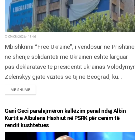
09/08/2026 - 13:46
Mbishkrimi “Free Ukraine”, i vendosur në Prishtinë
në shenjë solidariteti me Ukrainën është larguar
pas deklaratave të presidentit ukrainas Volodymyr
Zelenskyy gjatë vizitës së tij në Beograd, ku...
DETAILS
MË SHUMË
Gani Geci paralajmëron kallëzim penal ndaj Albin
Kurtit e Albulena Haxhiut në PSRK për cenim të
rendit kushtetues