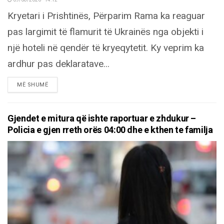
09/08/2026 - 14:12
Kryetari i Prishtinës, Përparim Rama ka reaguar
pas largimit të flamurit të Ukrainës nga objekti i
një hoteli në qendër të kryeqytetit. Ky veprim ka
ardhur pas deklaratave...
DETAILS
MË SHUMË
Gjendet e mitura që ishte raportuar e zhdukur –
Policia e gjen rreth orës 04:00 dhe e kthen te familja