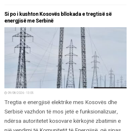
Si po i kushton Kosovës bllokada e tregtisë së
energjisë me Serbinë
09/08/2026 - 13:05
Tregtia e energjisë elektrike mes Kosovës dhe
Serbisë vazhdon të mos jetë e funksionalizuar,
ndërsa autoritetet kosovare kërkojnë zbatimin e
një vendimi të Komunitetit të Energjisë, që sipas...