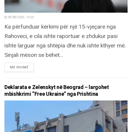
09/08/2026 - 14:03
Ka përfunduar kërkimi për një 15-vjeçare nga
Rahoveci, e cila ishte raportuar e zhdukur pasi
ishte larguar nga shtëpia dhe nuk ishte kthyer më.
Sinjali mëson se bëhet...
DETAILS
MË SHUMË
Deklarata e Zelenskyt në Beograd – largohet
mbishkrimi “Free Ukraine” nga Prishtina