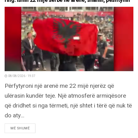
ring: Ishin 22 mijë serbë në arenë, shanin, pështynin
08/08/2026 - 19:37
Përfytyroni një arenë me 22 mijë njerëz që
ulërasin kundër teje. Një atmosferë armiqësore
që dridhet si nga tërmeti, një shtet i tërë që nuk të
do aty...
DETAILS
MË SHUMË