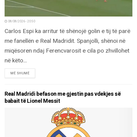
08/08/2026 - 20:50
Carlos Espi ka arritur të shënojë golin e tij të parë
me fanellën e Real Madridit. Spanjolli, shënoi në
miqësoren ndaj Ferencvarosit e cila po zhvillohet
në këto...
DETAILS
MË SHUMË
Real Madridi befason me gjestin pas vdekjes së
babait të Lionel Messit