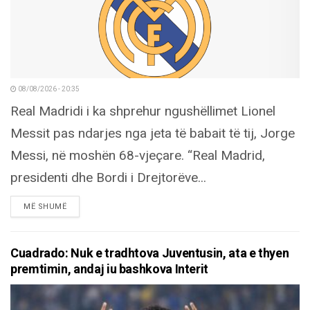
08/08/2026 - 20:35
Real Madridi i ka shprehur ngushëllimet Lionel
Messit pas ndarjes nga jeta të babait të tij, Jorge
Messi, në moshën 68-vjeçare. “Real Madrid,
presidenti dhe Bordi i Drejtorëve...
DETAILS
MË SHUMË
Cuadrado: Nuk e tradhtova Juventusin, ata e thyen
premtimin, andaj iu bashkova Interit