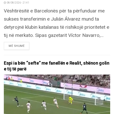
08/08/2026 - 21:41
Vështirësitë e Barcelonës për ta përfunduar me
sukses transferimin e Julián Álvarez mund ta
detyrojnë klubin katalanas të rishikojë prioritetet e
tij në merkato. Sipas gazetarit Víctor Navarro,...
DETAILS
MË SHUMË
Espi ia bën “sefte” me fanellën e Realit, shënon golin
e tij të parë