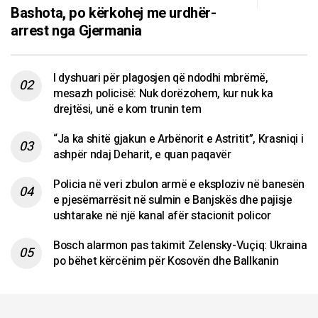
Bashota, po kërkohej me urdhër-
arrest nga Gjermania
I dyshuari për plagosjen që ndodhi mbrëmë,
mesazh policisë: Nuk dorëzohem, kur nuk ka
drejtësi, unë e kom trunin tem
“Ja ka shitë gjakun e Arbënorit e Astritit”, Krasniqi i
ashpër ndaj Deharit, e quan paqavër
Policia në veri zbulon armë e eksploziv në banesën
e pjesëmarrësit në sulmin e Banjskës dhe pajisje
ushtarake në një kanal afër stacionit policor
Bosch alarmon pas takimit Zelensky-Vuçiq: Ukraina
po bëhet kërcënim për Kosovën dhe Ballkanin