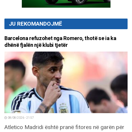
JU REKOMANDOJMË
Barcelona refuzohet nga Romero, thotë se ia ka
dhënë fjalën një klubi tjetër
08/08/2026 - 21:57
Atletico Madridi është pranë fitores në garën për