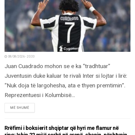
08/08/2026 - 20:33
Juan Cuadrado mohon se e ka “tradhtuar”
Juventusin duke kaluar te rivali Inter si lojtar i lirë:
“Nuk doja të largohesha, ata e thyen premtimin”.
Reprezentuesi i Kolumbisë...
DETAILS
MË SHUMË
Rrëfimi i boksierit shqiptar që hyri me flamur në