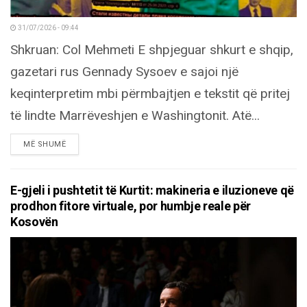
31/07/2026 - 09:44
Shkruan: Col Mehmeti E shpjeguar shkurt e shqip,
gazetari rus Gennady Sysoev e sajoi një
keqinterpretim mbi përmbajtjen e tekstit që pritej
të lindte Marrëveshjen e Washingtonit. Atë...
DETAILS
MË SHUMË
E-gjeli i pushtetit të Kurtit: makineria e iluzioneve që
prodhon fitore virtuale, por humbje reale për
Kosovën