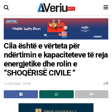
Cila është e vërteta për
ndërtimin e kapaciteteve të reja
energjetike dhe rolin e
“SHOQËRISË CIVILE “
A
11/06/2026 - 14:09
A