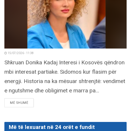
15/07/2026 - 11:38
Shkruan Donika Kadaj Interesi i Kosovës qëndron
mbi interesat partiake. Sidomos kur flasim për
energji. Historia na ka mësuar shtrenjtë: vendimet
e ngutshme dhe obligimet e marra pa...
DETAILS
MË SHUMË
Më të lexuarat në 24 orët e fundit