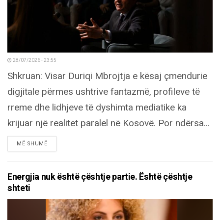
28/07/2026 - 23:55
Shkruan: Visar Duriqi Mbrojtja e kësaj çmendurie
digjitale përmes ushtrive fantazmë, profileve të
rreme dhe lidhjeve të dyshimta mediatike ka
krijuar një realitet paralel në Kosovë. Por ndërsa...
DETAILS
MË SHUMË
Energjia nuk është çështje partie. Është çështje
shteti