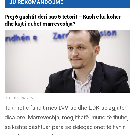
JU REKOMANDOJMË
Prej 6 gushtit deri pas 5 tetorit – Kush e ka kohën
dhe kujt i duhet marrëveshja?
05/08/2026 - 23:55
Takimet e fundit mes LVV-së dhe LDK-së zgjatën
disa orë. Marrëveshja, megjithatë, mund të thuhej
se kishte dështuar para se delegacionet të hynin