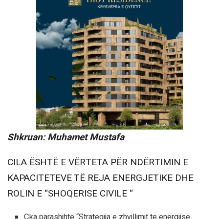
Shkruan: Muhamet Mustafa
CILA ËSHTË E VËRTETA PËR NDËRTIMIN E
KAPACITETEVE TË REJA ENERGJETIKE DHE
ROLIN E “SHOQËRISË CIVILE “
Çka parashihte “Strategjia e zhvillimit te energjisë