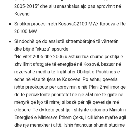
2005-2015” dhe si u anashkalua ajo pas aprovimit në
Kuvend
Si shkoi procesi rreth KosovaC2100 MW/ Kosova e Re
20100 MW
Si ndodhë që do analistë shtrembërojnë të vërtetën
dhe bëjnë “akuza” apsurde
“Në vitet 2005 dhe 2006 u aktualizua shumë çështja e
zhvillimit afatgjatë të energjisë në Kosovë, bazuar në
rezervat e mëdha të linjitit afër Obiliqit e Prishtinës e
edhe në vise të tjera te Kosovës. Po ashtu, qeveria
ishte preokupuar për aprovimin e një Plani Zhvillimor që
do të përcaktonte prioritetet në një afat më të gjatë në
mënyrë që kjo të mirrej si bazë për një qeverisje më
cilësore. Të dy këto çështje i shtynte sidomos Ministri i
Energjisë e Minierave Ethem Çeku, i cili ishte mjaftë agil
dhe një menaxher i aftë. Ishin financuar shumë studime