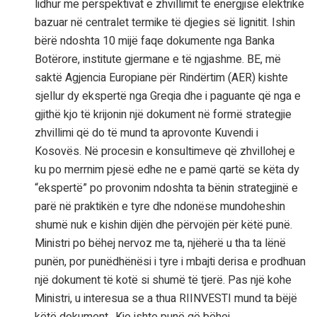
lidhur me perspektivat e zhvillimit të energjisë elektrike
bazuar në centralet termike të djegies së lignitit. Ishin
bërë ndoshta 10 mijë faqe dokumente nga Banka
Botërore, institute gjermane e të ngjashme. BE, më
saktë Agjencia Europiane për Rindërtim (AER) kishte
sjellur dy ekspertë nga Greqia dhe i paguante që nga e
gjithë kjo të krijonin një dokument në formë strategjie
zhvillimi që do të mund ta aprovonte Kuvendi i
Kosovës. Në procesin e konsultimeve që zhvillohej e
ku po merrnim pjesë edhe ne e pamë qartë se këta dy
“ekspertë” po provonim ndoshta ta bënin strategjinë e
parë në praktikën e tyre dhe ndonëse mundoheshin
shumë nuk e kishin dijën dhe përvojën për këtë punë.
Ministri po bëhej nervoz me ta, njëherë u tha ta lënë
punën, por punëdhënësi i tyre i mbajti derisa e prodhuan
një dokument të kotë si shumë të tjerë. Pas një kohe
Ministri, u interesua se a thua RIINVESTI mund ta bëjë