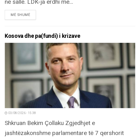
në sallë. LDK-ja erdhi me...
DETAILS
MË SHUMË
Kosova dhe pa(fundi) i krizave
03/08/2026 - 15:38
Shkruan Bekim Çollaku Zgjedhjet e
jashtëzakonshme parlamentare të 7 qershorit