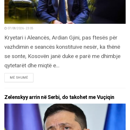
07/08/2026 - 23:05
Kryetari i Aleancës, Ardian Gjini, pas ftesës për
vazhdimin e seancës konstituive nesër, ka thënë
se sonte, Kosovën janë duke e parë me dhimbje
qytetarët dhe miqtë e...
DETAILS
MË SHUMË
Zelenskyy arrin në Serbi, do takohet me Vuçiqin