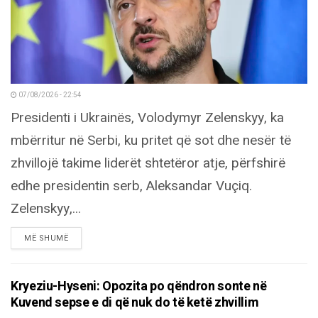
07/08/2026 - 22:54
Presidenti i Ukrainës, Volodymyr Zelenskyy, ka
mbërritur në Serbi, ku pritet që sot dhe nesër të
zhvillojë takime liderët shtetëror atje, përfshirë
edhe presidentin serb, Aleksandar Vuçiq.
Zelenskyy,...
DETAILS
MË SHUMË
Kryeziu-Hyseni: Opozita po qëndron sonte në
Kuvend sepse e di që nuk do të ketë zhvillim