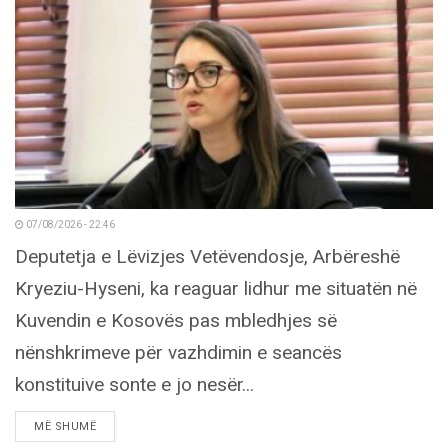
07/08/2026 - 22:46
Deputetja e Lëvizjes Vetëvendosje, Arbëreshë
Kryeziu-Hyseni, ka reaguar lidhur me situatën në
Kuvendin e Kosovës pas mbledhjes së
nënshkrimeve për vazhdimin e seancës
konstituive sonte e jo nesër...
DETAILS
MË SHUMË