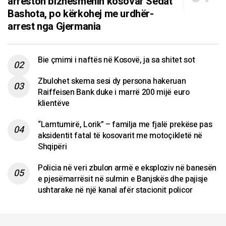
arreston biznesmenin kosovar Sedat
Bashota, po kërkohej me urdhër-
arrest nga Gjermania
Bie çmimi i naftës në Kosovë, ja sa shitet sot
Zbulohet skema sesi dy persona hakeruan
Raiffeisen Bank duke i marrë 200 mijë euro
klientëve
“Lamtumirë, Lorik” – familja me fjalë prekëse pas
aksidentit fatal të kosovarit me motoçikletë në
Shqipëri
Policia në veri zbulon armë e eksploziv në banesën
e pjesëmarrësit në sulmin e Banjskës dhe pajisje
ushtarake në një kanal afër stacionit policor