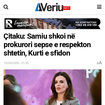
Çitaku: Samiu shkoi në
prokurori sepse e respekton
shtetin, Kurti e sfidon
A
15/05/2026 - 21:05
A