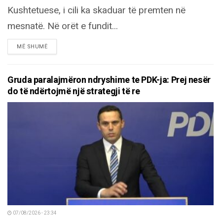
Kushtetuese, i cili ka skaduar të premten në
mesnatë. Në orët e fundit...
DETAILS
MË SHUMË
Gruda paralajmëron ndryshime te PDK-ja: Prej nesër
do të ndërtojmë një strategji të re
07/08/2026 - 23:34