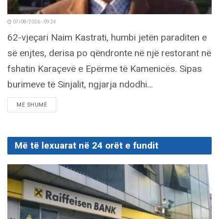
07/08/2026 - 09:24
62-vjeçari Naim Kastrati, humbi jetën paraditen e
së enjtes, derisa po qëndronte në një restorant në
fshatin Karaçevë e Epërme të Kamenicës. Sipas
burimeve të Sinjalit, ngjarja ndodhi...
DETAILS
MË SHUMË
Më të lexuarat në 24 orët e fundit