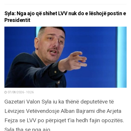
Syla: Nga ajo që shihet LVV nuk do e lëshojë postin e
Presidentit
07/08/2026 - 10:26
Gazetari Valon Syla iu ka thënë deputetëve të
Lëvizjes Vetëvendosje Alban Bajrami dhe Arjeta
Fejza se LVV po përpiqet t’ia hedh fajin opozitës.
Syla tha se nga ajo...