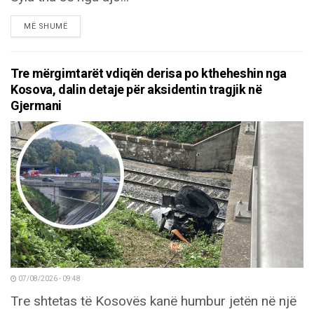
DETAILS
MË SHUMË
Tre mërgimtarët vdiqën derisa po ktheheshin nga
Kosova, dalin detaje për aksidentin tragjik në
Gjermani
07/08/2026 - 09:48
Tre shtetas të Kosovës kanë humbur jetën në një