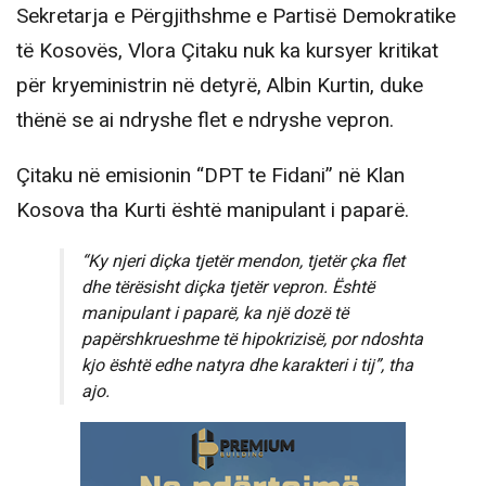
Sekretarja e Përgjithshme e Partisë Demokratike
të Kosovës, Vlora Çitaku nuk ka kursyer kritikat
për kryeministrin në detyrë, Albin Kurtin, duke
thënë se ai ndryshe flet e ndryshe vepron.
Çitaku në emisionin “DPT te Fidani” në Klan
Kosova tha Kurti është manipulant i paparë.
“Ky njeri diçka tjetër mendon, tjetër çka flet
dhe tërësisht diçka tjetër vepron. Është
manipulant i paparë, ka një dozë të
papërshkrueshme të hipokrizisë, por ndoshta
kjo është edhe natyra dhe karakteri i tij”, tha
ajo.