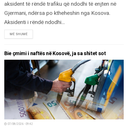
aksident të rëndë trafiku që ndodhi të enjten në
Gjermani, ndërsa po ktheheshin nga Kosova.
Aksidenti i rëndë ndodhi...
DETAILS
MË SHUMË
Bie çmimi i naftës në Kosovë, ja sa shitet sot
07/08/2026 - 09:42