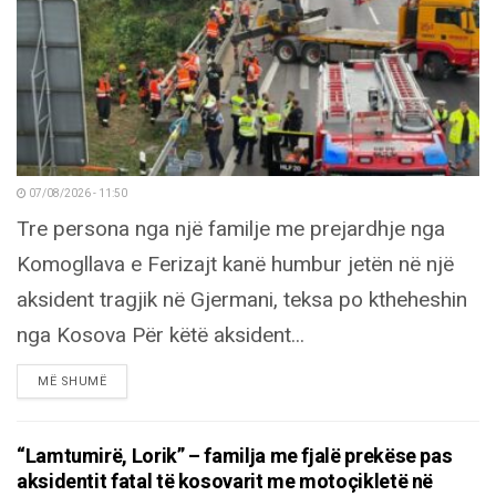
07/08/2026 - 11:50
Tre persona nga një familje me prejardhje nga
Komogllava e Ferizajt kanë humbur jetën në një
aksident tragjik në Gjermani, teksa po ktheheshin
nga Kosova Për këtë aksident...
DETAILS
MË SHUMË
“Lamtumirë, Lorik” – familja me fjalë prekëse pas
aksidentit fatal të kosovarit me motoçikletë në