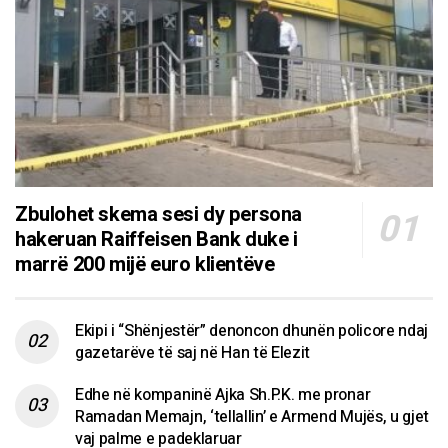
Zbulohet skema sesi dy persona
hakeruan Raiffeisen Bank duke i
marrë 200 mijë euro klientëve
Ekipi i “Shënjestër” denoncon dhunën policore ndaj
gazetarëve të saj në Han të Elezit
Edhe në kompaninë Ajka Sh.P.K. me pronar
Ramadan Memajn, ‘tellallin’ e Armend Mujës, u gjet
vaj palme e padeklaruar