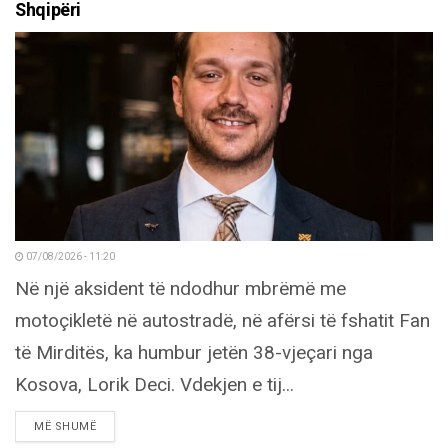
Shqipëri
07/08/2026 - 11:20
Në një aksident të ndodhur mbrëmë me
motoçikletë në autostradë, në afërsi të fshatit Fan
të Mirditës, ka humbur jetën 38-vjeçari nga
Kosova, Lorik Deci. Vdekjen e tij...
DETAILS
MË SHUMË