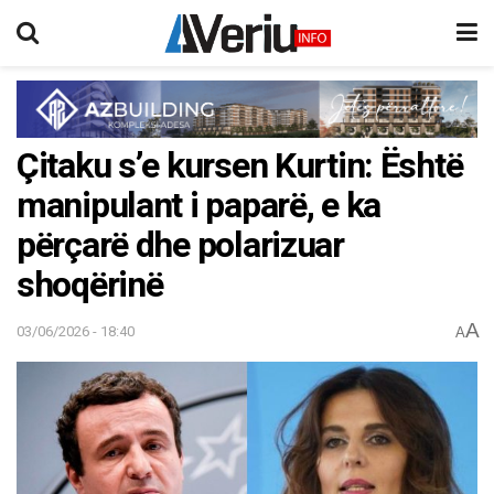
Çitaku s’e kursen Kurtin: Është
manipulant i paparë, e ka
përçarë dhe polarizuar
shoqërinë
A
03/06/2026 - 18:40
A