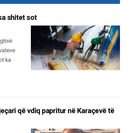
sa shitet sot
gtisë
ivateve
ot ka
eçari që vdiq papritur në Karaçevë të