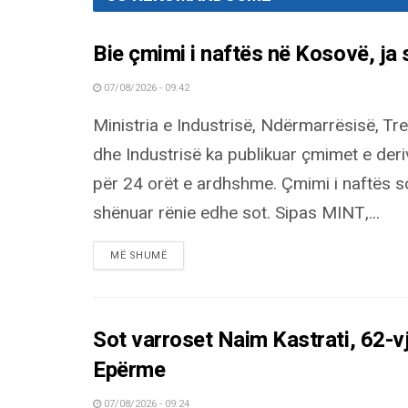
Bie çmimi i naftës në Kosovë, ja 
07/08/2026 - 09:42
Ministria e Industrisë, Ndërmarrësisë, Tre
dhe Industrisë ka publikuar çmimet e der
për 24 orët e ardhshme. Çmimi i naftës s
shënuar rënie edhe sot. Sipas MINT,...
DETAILS
MË SHUMË
Sot varroset Naim Kastrati, 62-vj
Epërme
07/08/2026 - 09:24