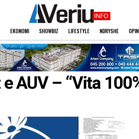
T
EKONOMI
SHOWBIZ
LIFESTYLE
NDRYSHE
OPIN
et e AUV – “Vita 10