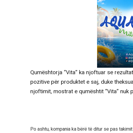
Qumështorja “Vita” ka njoftuar se rezulta
pozitive për produktet e saj, duke theksu
njoftimit, mostrat e qumështit “Vita” nu
Po ashtu, kompania ka bërë të ditur se pas takim