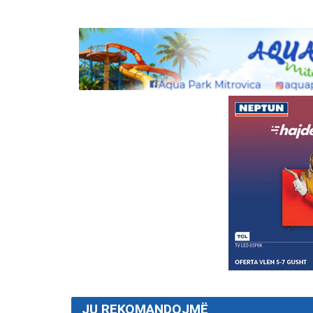
JU REKOMANDOJMË