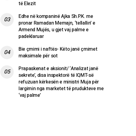
të Elezit
Edhe në kompaninë Ajka Sh.P.K. me
pronar Ramadan Memajn, ‘tellallin’ e
Armend Mujës, u gjet vaj palme e
padeklaruar
Bie çmimi i naftës- Këto janë çmimet
maksimale për sot
Prapaskenat e aksionit/ ‘Analizat janë
sekrete’, disa inspektorë të IQMT-së
refuzuan kërkesën e ministri Muja për
largimin nga marketet të prudukteve me
‘vaj palme’