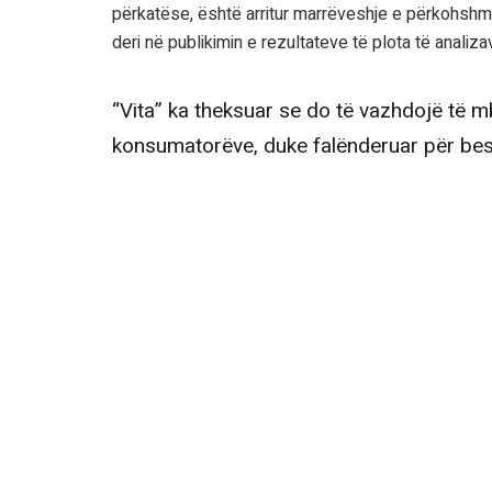
përkatëse, është arritur marrëveshje e përkohshm
deri në publikimin e rezultateve të plota të analiza
“Vita” ka theksuar se do të vazhdojë të m
konsumatorëve, duke falënderuar për be