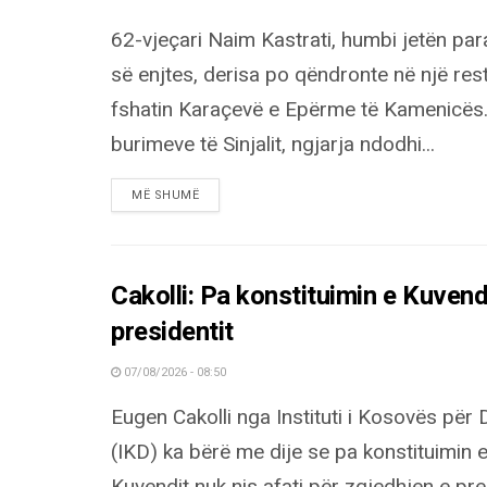
62-vjeçari Naim Kastrati, humbi jetën par
së enjtes, derisa po qëndronte në një res
fshatin Karaçevë e Epërme të Kamenicës.
burimeve të Sinjalit, ngjarja ndodhi...
DETAILS
MË SHUMË
Cakolli: Pa konstituimin e Kuvendi
presidentit
07/08/2026 - 08:50
Eugen Cakolli nga Instituti i Kosovës për 
(IKD) ka bërë me dije se pa konstituimin 
Kuvendit nuk nis afati për zgjedhjen e pres