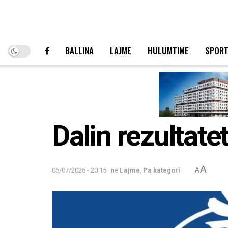
BALLINA
LAJME
HULUMTIME
SPOR
Dalin rezultat
A
06/07/2026 - 20:15
në
Lajme
,
Pa kategori
A