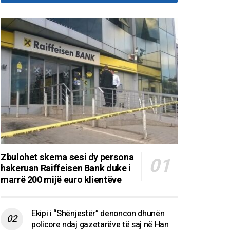
Zbulohet skema sesi dy persona
hakeruan Raiffeisen Bank duke i
marrë 200 mijë euro klientëve
Ekipi i “Shënjestër” denoncon dhunën
policore ndaj gazetarëve të saj në Han