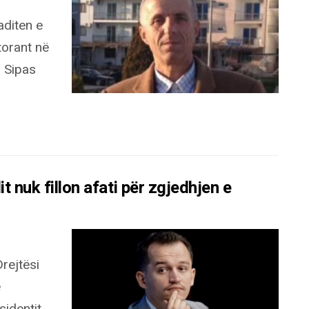
aditen e
torant në
 Sipas
t nuk fillon afati për zgjedhjen e
Drejtësi
e
identit.