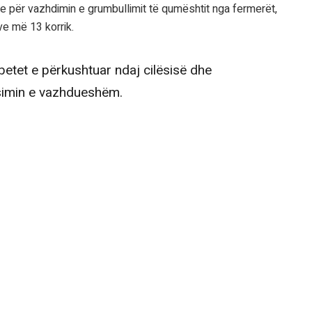
e për vazhdimin e grumbullimit të qumështit nga fermerët,
ve më 13 korrik.
betet e përkushtuar ndaj cilësisë dhe
simin e vazhdueshëm.