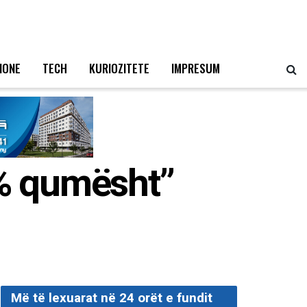
IONE
TECH
KURIOZITETE
IMPRESUM
0% qumësht”
Më të lexuarat në 24 orët e fundit