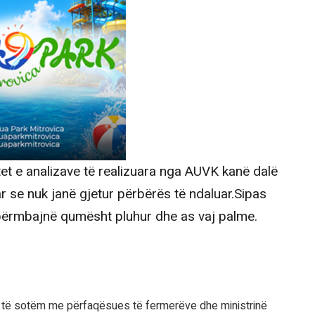
tet e analizave të realizuara nga AUVK kanë dalë
ar se nuk janë gjetur përbërës të ndaluar.Sipas
k përmbajnë qumësht pluhur dhe as vaj palme.
it të sotëm me përfaqësues të fermerëve dhe ministrinë