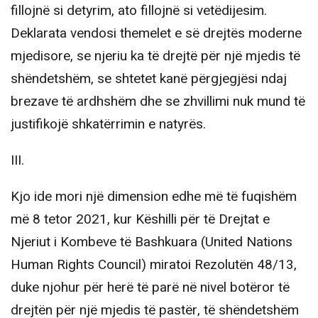
fillojnë si detyrim, ato fillojnë si vetëdijesim.
Deklarata vendosi themelet e së drejtës moderne
mjedisore, se njeriu ka të drejtë për një mjedis të
shëndetshëm, se shtetet kanë përgjegjësi ndaj
brezave të ardhshëm dhe se zhvillimi nuk mund të
justifikojë shkatërrimin e natyrës.
III.
Kjo ide mori një dimension edhe më të fuqishëm
më 8 tetor 2021, kur Këshilli për të Drejtat e
Njeriut i Kombeve të Bashkuara (United Nations
Human Rights Council) miratoi Rezolutën 48/13,
duke njohur për herë të parë në nivel botëror të
drejtën për një mjedis të pastër, të shëndetshëm