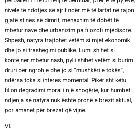
përballemi me lumenj të dëmtuar, prerje të pyjeve,
nivele të ndotjes së ajrit ndër më të lartat në rajon
gjatë stinës së dimrit, menaxhim të dobët të
mbeturinave dhe urbanizim pa filozofi mjedisore.
Shpesh, natyra trajtohet vetëm si mjet ekonomik
dhe jo si trashëgimi publike. Lumi shihet si
kontejner mbeturinash, pylli shihet vetëm si burim
druri për ngrohje dhe jo si “mushkëri e tokës”,
ndërsa toka si interes momental. Pikërisht këtu
fillon degradimi moral i një shoqërie, kur humbet
ndjenja se natyra nuk është pronë e brezit aktual,
por amanet për brezat që vijnë.
VI.