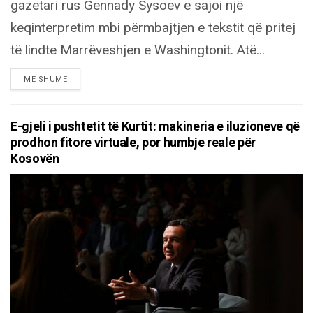
gazetari rus Gennady Sysoev e sajoi një
keqinterpretim mbi përmbajtjen e tekstit që pritej
të lindte Marrëveshjen e Washingtonit. Atë...
DETAILS
MË SHUMË
E-gjeli i pushtetit të Kurtit: makineria e iluzioneve që
prodhon fitore virtuale, por humbje reale për
Kosovën