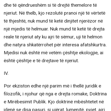
dhe të qëndrueshëm si të drejtë themelore të
njeriut. Në thelb, kjo rezolutë pranoi një të vërtetë
të thjeshtë, nuk mund të ketë dinjitet njerëzor në
një mjedis të helmuar. Nuk mund të ketë të drejta
reale të njeriut aty ku ajri të sëmur, uji të helmon
dhe natyra shkatërrohet për interesa afatshkurtra.
Mjedisi nuk është më vetëm çështje ekologjie, ai
është çështje e të drejtave të njeriut.
IV.
Por ekziston edhe një parim më i thellë juridik e
filozofik, i njohur që nga e drejta romake, Doktrina
e Mirëbesimit Publik. Kjo doktrinë mbështetet në
idenë se disa pasuri, si ujërat, lumenjtë, pyjet, ajri