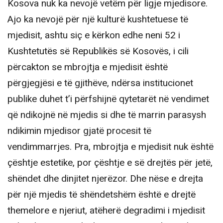
Kosova nuk ka nevojë vetëm për ligje mjedisore.
Ajo ka nevojë për një kulturë kushtetuese të
mjedisit, ashtu siç e kërkon edhe neni 52 i
Kushtetutës së Republikës së Kosovës, i cili
përcakton se mbrojtja e mjedisit është
përgjegjësi e të gjithëve, ndërsa institucionet
publike duhet t’i përfshijnë qytetarët në vendimet
që ndikojnë në mjedis si dhe të marrin parasysh
ndikimin mjedisor gjatë procesit të
vendimmarrjes. Pra, mbrojtja e mjedisit nuk është
çështje estetike, por çështje e së drejtës për jetë,
shëndet dhe dinjitet njerëzor. Dhe nëse e drejta
për një mjedis të shëndetshëm është e drejtë
themelore e njeriut, atëherë degradimi i mjedisit