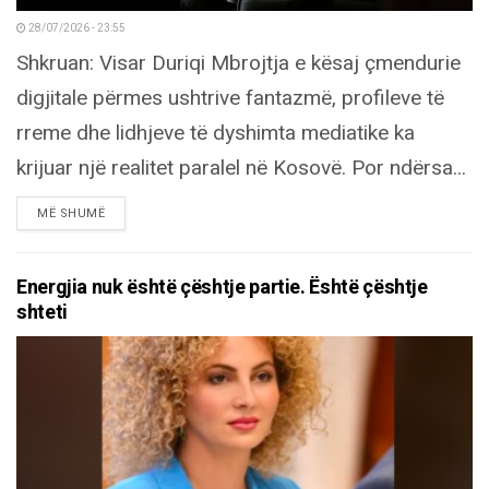
28/07/2026 - 23:55
Shkruan: Visar Duriqi Mbrojtja e kësaj çmendurie
digjitale përmes ushtrive fantazmë, profileve të
rreme dhe lidhjeve të dyshimta mediatike ka
krijuar një realitet paralel në Kosovë. Por ndërsa...
DETAILS
MË SHUMË
Energjia nuk është çështje partie. Është çështje
shteti