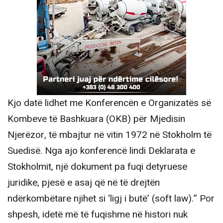
Kjo datë lidhet me Konferencën e Organizatës së
Kombeve të Bashkuara (OKB) për Mjedisin
Njerëzor, të mbajtur në vitin 1972 në Stokholm të
Suedisë. Nga ajo konferencë lindi Deklarata e
Stokholmit, një dokument pa fuqi detyruese
juridike, pjesë e asaj që në të drejtën
ndërkombëtare njihet si ‘ligj i butë’ (soft law).” Por
shpesh, idetë më të fuqishme në histori nuk