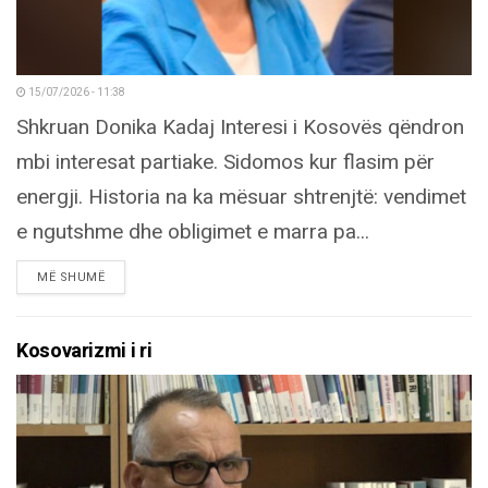
15/07/2026 - 11:38
Shkruan Donika Kadaj Interesi i Kosovës qëndron
mbi interesat partiake. Sidomos kur flasim për
energji. Historia na ka mësuar shtrenjtë: vendimet
e ngutshme dhe obligimet e marra pa...
DETAILS
MË SHUMË
Kosovarizmi i ri