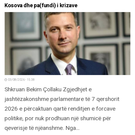
Kosova dhe pa(fundi) i krizave
03/08/2026 - 15:38
Shkruan Bekim Çollaku Zgjedhjet e
jashtëzakonshme parlamentare të 7 qershorit
2026 e përcaktuan qartë renditjen e forcave
politike, por nuk prodhuan një shumicë për
qeverisje të njëanshme. Nga...