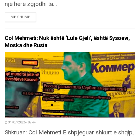
një herë zgjodhi ta...
DETAILS
MË SHUMË
Col Mehmeti: Nuk është ‘Lule Gjeli’, është Sysoevi,
Moska dhe Rusia
31/07/2026 - 09:44
Shkruan: Col Mehmeti E shpjeguar shkurt e shqip,