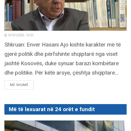
14/07/2026 - 15:01
Shkruan: Enver Hasani Ajo kishte karakter më të
gjerë politik dhe përfshinte shqiptarë nga viset
jashtë Kosovës, duke synuar barazi kombëtare
dhe politike. Për këtë arsye, çështja shqiptare...
DETAILS
MË SHUMË
Më të lexuarat në 24 orët e fundit