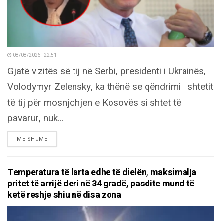
08/08/2026 - 22:51
Gjatë vizitës së tij në Serbi, presidenti i Ukrainës,
Volodymyr Zelensky, ka thënë se qëndrimi i shtetit
të tij për mosnjohjen e Kosovës si shtet të
pavarur, nuk...
DETAILS
MË SHUMË
Temperatura të larta edhe të dielën, maksimalja
pritet të arrijë deri në 34 gradë, pasdite mund të
ketë reshje shiu në disa zona