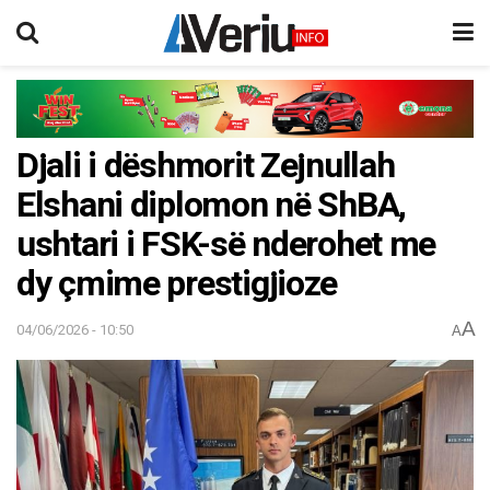
Djali i dëshmorit Zejnullah
Elshani diplomon në ShBA,
ushtari i FSK-së nderohet me
dy çmime prestigjioze
A
04/06/2026 - 10:50
A