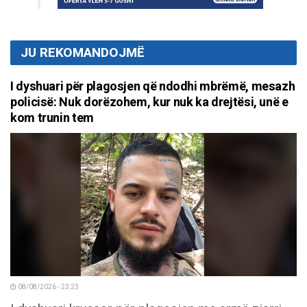
JU REKOMANDOJMË
I dyshuari për plagosjen që ndodhi mbrëmë, mesazh
policisë: Nuk dorëzohem, kur nuk ka drejtësi, unë e
kom trunin tem
08/08/2026 - 23:23