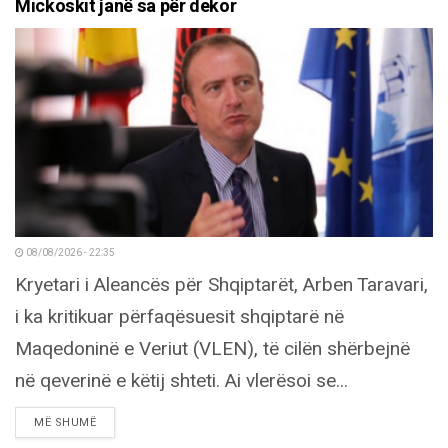
Mickoskit janë sa për dekor
08/08/2026 - 22:35
Kryetari i Aleancës për Shqiptarët, Arben Taravari,
i ka kritikuar përfaqësuesit shqiptarë në
Maqedoninë e Veriut (VLEN), të cilën shërbejnë
në qeverinë e këtij shteti. Ai vlerësoi se...
DETAILS
MË SHUMË