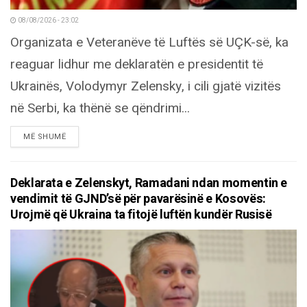
08/08/2026 - 23:02
Organizata e Veteranëve të Luftës së UÇK-së, ka
reaguar lidhur me deklaratën e presidentit të
Ukrainës, Volodymyr Zelensky, i cili gjatë vizitës
në Serbi, ka thënë se qëndrimi...
DETAILS
MË SHUMË
Deklarata e Zelenskyt, Ramadani ndan momentin e
vendimit të GJND’së për pavarësinë e Kosovës:
Urojmë që Ukraina ta fitojë luftën kundër Rusisë