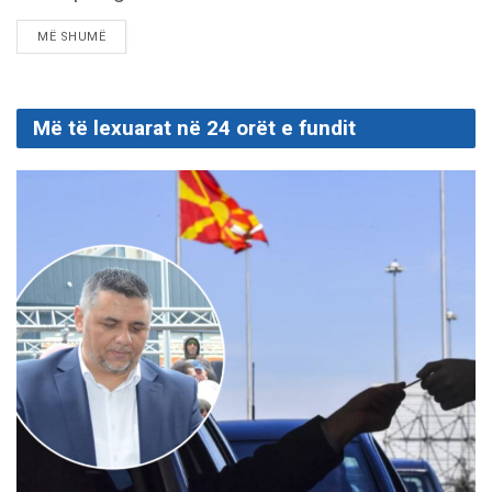
DETAILS
MË SHUMË
Më të lexuarat në 24 orët e fundit