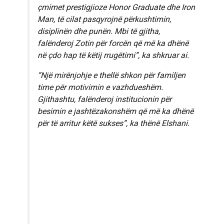
çmimet prestigjioze Honor Graduate dhe Iron
Man, të cilat pasqyrojnë përkushtimin,
disiplinën dhe punën. Mbi të gjitha,
falënderoj Zotin për forcën që më ka dhënë
në çdo hap të këtij rrugëtimi”, ka shkruar ai.
“Një mirënjohje e thellë shkon për familjen
time për motivimin e vazhdueshëm.
Gjithashtu, falënderoj institucionin për
besimin e jashtëzakonshëm që më ka dhënë
për të arritur këtë sukses”, ka thënë Elshani.