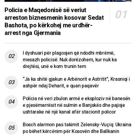
Policia e Maqedonisë së veriut
arreston biznesmenin kosovar Sedat
Bashota, po kërkohej me urdhër-
arrest nga Gjermania
I dyshuari për plagosjen që ndodhi mbrëmë,
mesazh policisë: Nuk dorëzohem, kur nuk ka
drejtësi, unë e kom trunin tem
“Ja ka shitë gjakun e Arbënorit e Astritit”, Krasniqi i
ashpër ndaj Deharit, e quan paqavër
Policia në veri zbulon armë e eksploziv në banesën
e pjesëmarrësit në sulmin e Banjskës dhe pajisje
ushtarake në një kanal afër stacionit policor
Bosch alarmon pas takimit Zelensky-Vuçiq: Ukraina
po bëhet kërcënim për Kosovën dhe Ballkanin