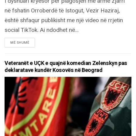
I dyshuari kryesor për plagosjen me armë zjarri
në fshatin Orroberdë të Istogut, Vezir Haziraj,
është shfaqur publikisht me një video në rrjetin
social TikTok. Ai ndodhet në...
DETAILS
MË SHUMË
Veteranët e UÇK e quajnë komedian Zelenskyn pas
deklaratave kundër Kosovës në Beograd