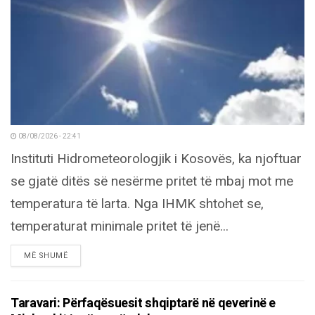
08/08/2026 - 22:41
Instituti Hidrometeorologjik i Kosovës, ka njoftuar
se gjatë ditës së nesërme pritet të mbaj mot me
temperatura të larta. Nga IHMK shtohet se,
temperaturat minimale pritet të jenë...
DETAILS
MË SHUMË
Taravari: Përfaqësuesit shqiptarë në qeverinë e