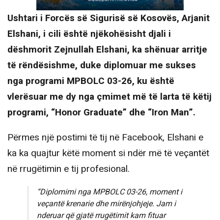
Ushtari i Forcës së Sigurisë së Kosovës, Arjanit
Elshani, i cili është njëkohësisht djali i
dëshmorit Zejnullah Elshani, ka shënuar arritje
të rëndësishme, duke diplomuar me sukses
nga programi MPBOLC 03-26, ku është
vlerësuar me dy nga çmimet më të larta të këtij
programi, “Honor Graduate” dhe “Iron Man”.
Përmes një postimi të tij në Facebook, Elshani e
ka ka quajtur këtë moment si ndër më të veçantët
në rrugëtimin e tij profesional.
“Diplomimi nga MPBOLC 03-26, moment i
veçantë krenarie dhe mirënjohjeje. Jam i
nderuar që gjatë rrugëtimit kam fituar