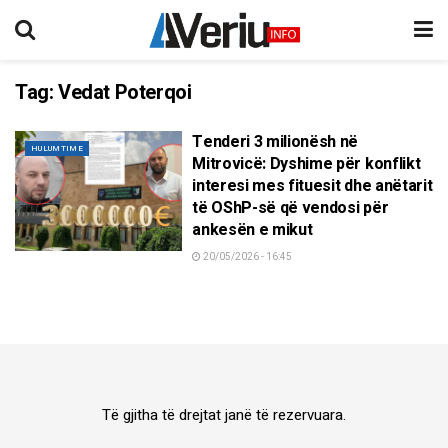
Tag:
Vedat Poterqoi
Tenderi 3 milionësh në
HULUMTIME
Mitrovicë: Dyshime për konflikt
interesi mes fituesit dhe anëtarit
të OShP-së që vendosi për
ankesën e mikut
20/05/2026 - 16:45
Të gjitha të drejtat janë të rezervuara.