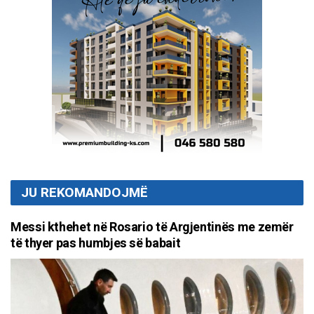
JU REKOMANDOJMË
Messi kthehet në Rosario të Argjentinës me zemër
të thyer pas humbjes së babait