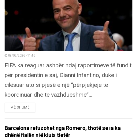
09/08/2026 - 11:46
FIFA ka reaguar ashpër ndaj raportimeve të fundit
për presidentin e saj, Gianni Infantino, duke i
cilësuar ato si pjesë e një “përpjekjeje të
koordinuar dhe të vazhdueshme”...
DETAILS
MË SHUMË
Barcelona refuzohet nga Romero, thotë se ia ka
dhënë fjalën një klubi tjetër