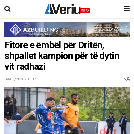
Fitore e ëmbël për Dritën,
shpallet kampion për të dytin
vit radhazi
A
09/05/2026 - 18:14
A