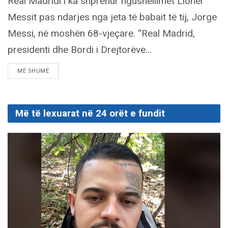
Real Madridi i ka shprehur ngushëllimet Lionel
Messit pas ndarjes nga jeta të babait të tij, Jorge
Messi, në moshën 68-vjeçare. “Real Madrid,
presidenti dhe Bordi i Drejtorëve...
DETAILS
MË SHUMË
Më të lexuarat në 24 orët e fundit