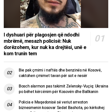
I dyshuari për plagosjen që ndodhi
mbrëmë, mesazh policisë: Nuk
dorëzohem, kur nuk ka drejtësi, unë e
kom trunin tem
Bie pak çmimi i naftës dhe benzinës në Kosovë,
caktohen çmimet tavan për sot e nesër
Bosch alarmon pas takimit Zelensky-Vuçiq: Ukraina
po bëhet kërcënim për Kosovën dhe Ballkanin
Policia e Maqedonisë së veriut arreston
biznesmenin kosovar Sedat Bashota, po kërkohej