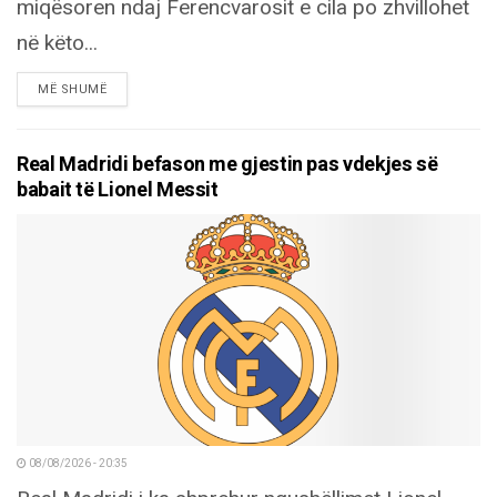
miqësoren ndaj Ferencvarosit e cila po zhvillohet
në këto...
DETAILS
MË SHUMË
Real Madridi befason me gjestin pas vdekjes së
babait të Lionel Messit
08/08/2026 - 20:35