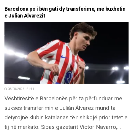
Barcelona po i bën gati dy transferime, me buxhetin
e Julian Alvarezit
08/08/2026 - 21:41
Vështirësitë e Barcelonës për ta përfunduar me
sukses transferimin e Julián Álvarez mund ta
detyrojnë klubin katalanas të rishikojë prioritetet e
tij në merkato. Sipas gazetarit Víctor Navarro,...