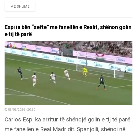
DETAILS
MË SHUMË
Espi ia bën “sefte” me fanellën e Realit, shënon golin
e tij të parë
08/08/2026 - 20:50
Carlos Espi ka arritur të shënojë golin e tij të parë
me fanellën e Real Madridit. Spanjolli, shënoi në