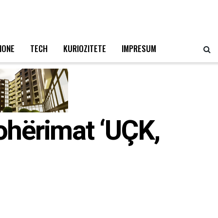
IONE
TECH
KURIOZITETE
IMPRESUM
rohërimat ‘UÇK,