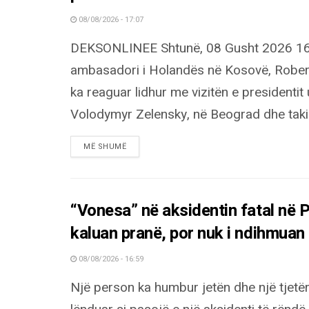
08/08/2026 - 17:07
DEKSONLINEE Shtunë, 08 Gusht 2026 16
ambasadori i Holandës në Kosovë, Rober
ka reaguar lidhur me vizitën e presidentit 
Volodymyr Zelensky, në Beograd dhe takim
DETAILS
MË SHUMË
“Vonesa” në aksidentin fatal në Pr
kaluan pranë, por nuk i ndihmuan
08/08/2026 - 16:59
Një person ka humbur jetën dhe një tjetë