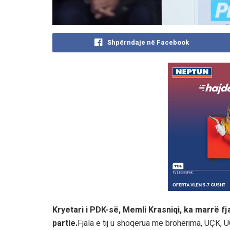
Shpërndaje në Facebook
Kryetari i PDK-së, Memli Krasniqi, ka marrë fj
partie.
Fjala e tij u shoqërua me brohërima, UÇK, 