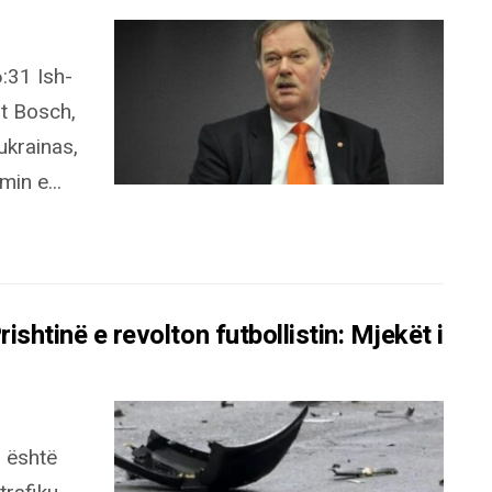
:31 Ish-
t Bosch,
ukrainas,
in e...
ishtinë e revolton futbollistin: Mjekët i
r është