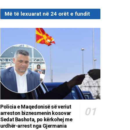
Më të lexuarat në 24 orët e fundit
Policia e Maqedonisë së veriut
arreston biznesmenin kosovar
Sedat Bashota, po kërkohej me
urdhër-arrest nga Gjermania