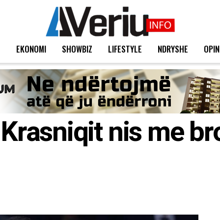
T
EKONOMI
SHOWBIZ
LIFESTYLE
NDRYSHE
OPIN
 Krasniqit nis me b