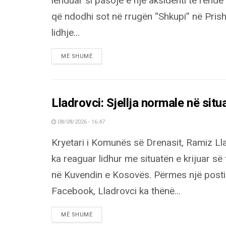
lënduar si pasojë e një aksidenti të rëndë 
që ndodhi sot në rrugën “Shkupi” në Prish
lidhje...
DETAILS
MË SHUMË
Lladrovci: Sjellja normale në sit
08/08/2026 - 16:47
Kryetari i Komunës së Drenasit, Ramiz Lla
ka reaguar lidhur me situatën e krijuar së
në Kuvendin e Kosovës. Përmes një posti
Facebook, Lladrovci ka thënë...
DETAILS
MË SHUMË