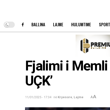
BALLINA
LAJME
HULUMTIME
SPOR
Fjalimi i Memli
UÇK’
A
11/01/2025 - 17:34
në
Kryesore
,
Lajme
A