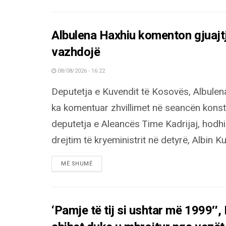
Albulena Haxhiu komenton gjuajt
vazhdojë
08/08/2026 - 16:22
Deputetja e Kuvendit të Kosovës, Albulen
ka komentuar zhvillimet në seancën konsti
deputetja e Aleancës Time Kadrijaj, hodh
drejtim të kryeministrit në detyrë, Albin Kurt
DETAILS
MË SHUMË
‘Pamje të tij si ushtar më 1999″,