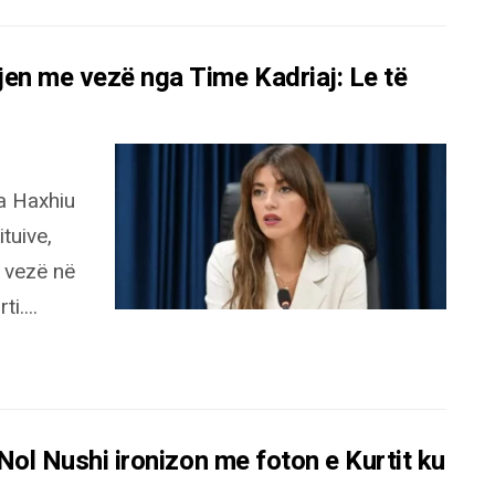
jen me vezë nga Time Kadriaj: Le të
a Haxhiu
tuive,
i vezë në
i....
 Nol Nushi ironizon me foton e Kurtit ku