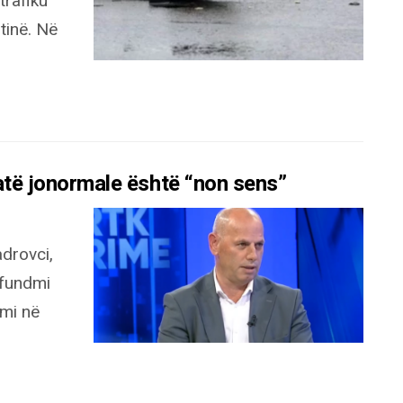
trafiku
tinë. Në
uatë jonormale është “non sens”
drovci,
 fundmi
mi në