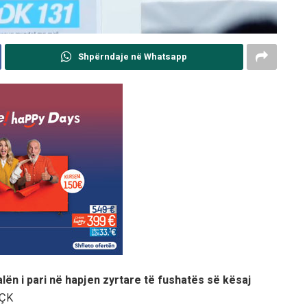
Shpërndaje në Whatsapp
alën i pari në hapjen zyrtare të fushatës së kësaj
UÇK