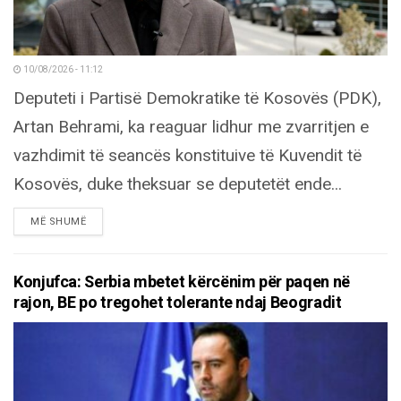
10/08/2026 - 11:12
Deputeti i Partisë Demokratike të Kosovës (PDK),
Artan Behrami, ka reaguar lidhur me zvarritjen e
vazhdimit të seancës konstituive të Kuvendit të
Kosovës, duke theksuar se deputetët ende...
DETAILS
MË SHUMË
Konjufca: Serbia mbetet kërcënim për paqen në
rajon, BE po tregohet tolerante ndaj Beogradit