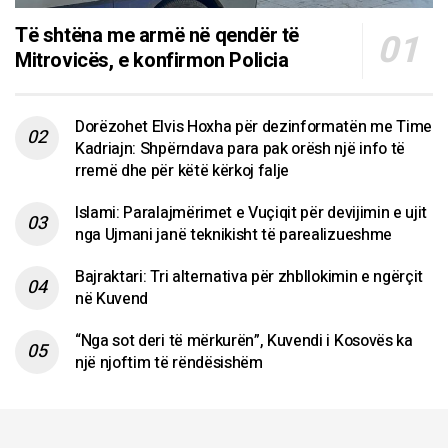
Të shtëna me armë në qendër të
Mitrovicës, e konfirmon Policia
Dorëzohet Elvis Hoxha për dezinformatën me Time
Kadriajn: Shpërndava para pak orësh një info të
rremë dhe për këtë kërkoj falje
Islami: Paralajmërimet e Vuçiqit për devijimin e ujit
nga Ujmani janë teknikisht të parealizueshme
Bajraktari: Tri alternativa për zhbllokimin e ngërçit
në Kuvend
“Nga sot deri të mërkurën”, Kuvendi i Kosovës ka
një njoftim të rëndësishëm