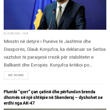
10/08/2026 - 10:58
Ministri në detyrë i Punëve të Jashtme dhe
Diasporës, Glauk Konjufca, ka deklaruar se Serbia
vazhdon të paraqesë rrezik për stabilitetin e
Ballkanit dhe Evropës. Konjufca kritikoi po...
DETAILS
MË SHUMË
Plumbi “qorr” çan çatinë dhe përfundon brenda
dhomës së një shtëpie në Skenderaj – dyshohet se
erdhi nga AK-47