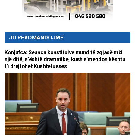
JU REKOMANDOJMË
Konjufca: Seanca konstituive mund të zgjasë mbi
një ditë, s’është dramatike, kush s’mendon kështu
t’i drejtohet Kushtetueses