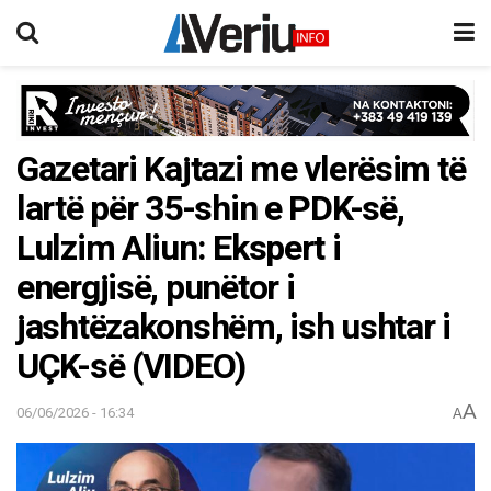
Gazetari Kajtazi me vlerësim të
lartë për 35-shin e PDK-së,
Lulzim Aliun: Ekspert i
energjisë, punëtor i
jashtëzakonshëm, ish ushtar i
UÇK-së (VIDEO)
A
06/06/2026 - 16:34
A