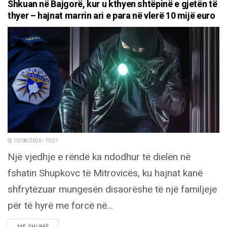
Shkuan në Bajgorë, kur u kthyen shtëpinë e gjetën të
thyer – hajnat marrin ari e para në vlerë 10 mijë euro
10/08/2026 - 10:21
Një vjedhje e rëndë ka ndodhur të dielën në
fshatin Shupkovc të Mitrovicës, ku hajnat kanë
shfrytëzuar mungesën disaorëshe të një familjeje
për të hyrë me forcë në...
DETAILS
MË SHUMË