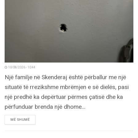
10/08/2026 - 10:44
Një familje në Skenderaj është përballur me një
situatë të rrezikshme mbrëmjen e së dielës, pasi
një predhë ka depërtuar përmes çatisë dhe ka
përfunduar brenda një dhome...
DETAILS
MË SHUMË