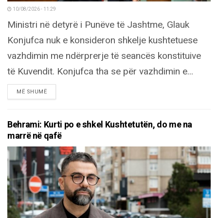
10/08/2026 - 11:29
Ministri në detyrë i Punëve të Jashtme, Glauk
Konjufca nuk e konsideron shkelje kushtetuese
vazhdimin me ndërprerje të seancës konstituive
të Kuvendit. Konjufca tha se për vazhdimin e...
DETAILS
MË SHUMË
Behrami: Kurti po e shkel Kushtetutën, do me na
marrë në qafë