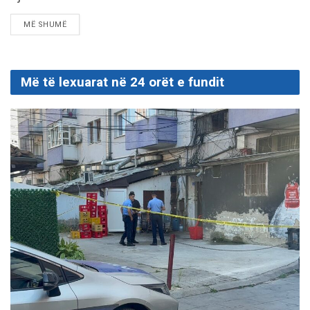
DETAILS
MË SHUMË
Më të lexuarat në 24 orët e fundit