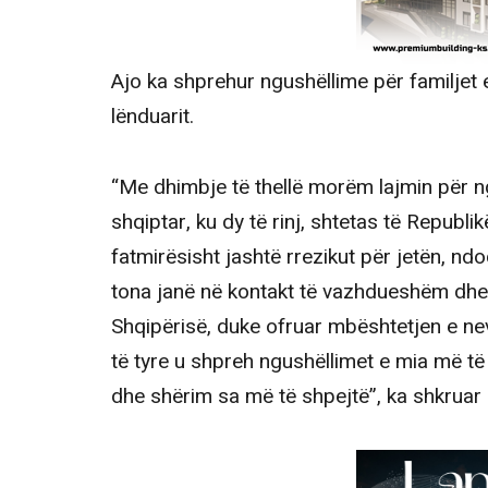
Ajo ka shprehur ngushëllime për familjet 
lënduarit.
“Me dhimbje të thellë morëm lajmin për ng
shqiptar, ku dy të rinj, shtetas të Republi
fatmirësisht jashtë rrezikut për jetën, nd
tona janë në kontakt të vazhdueshëm dhe 
Shqipërisë, duke ofruar mbështetjen e ne
të tyre u shpreh ngushëllimet e mia më të 
dhe shërim sa më të shpejtë”, ka shkruar