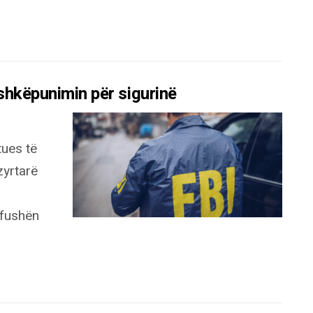
ashkëpunimin për sigurinë
tues të
zyrtarë
 fushën