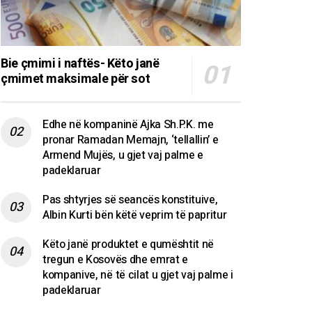
Bie çmimi i naftës- Këto janë
çmimet maksimale për sot
Edhe në kompaninë Ajka Sh.P.K. me
pronar Ramadan Memajn, ‘tellallin’ e
Armend Mujës, u gjet vaj palme e
padeklaruar
Pas shtyrjes së seancës konstituive,
Albin Kurti bën këtë veprim të papritur
Këto janë produktet e qumështit në
tregun e Kosovës dhe emrat e
kompanive, në të cilat u gjet vaj palme i
padeklaruar