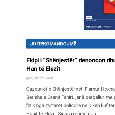
JU REKOMANDOJMË
Ekipi i “Shënjestër” denoncon dh
Han të Elezit
06/08/2026 - 20:43
Gazetarët e Shënjestër.net, Flamur Hoxha
Berisha e Granit Tahiri, janë përballur me
fizik nga zyrtarët policorë në pikën kufitar
Hanit të Elezit. Sipas rrëfimit nga...