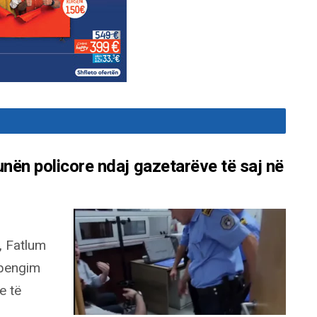
unën policore ndaj gazetarëve të saj në
, Fatlum
 pengim
e të