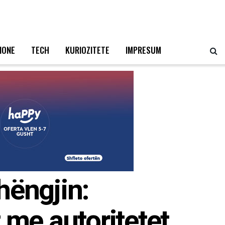
IONE
TECH
KURIOZITETE
IMPRESUM
hëngjin:
 me autoritetet