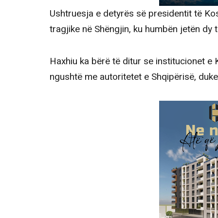
Ushtruesja e detyrës së presidentit të Ko
tragjike në Shëngjin, ku humbën jetën dy të
Haxhiu ka bërë të ditur se institucionet 
ngushtë me autoritetet e Shqipërisë, duk