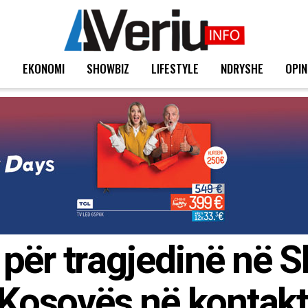
T
EKONOMI
SHOWBIZ
LIFESTYLE
NDRYSHE
OPIN
për tragjedinë në S
 Kosovës në kontakt