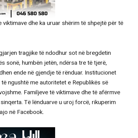
e viktimave dhe ka uruar shërim të shpejtë për të
jarjen tragjike të ndodhur sot në bregdetin
kës sonë, humbën jetën, ndërsa tre të tjerë,
odhen ende në gjendje të rënduar. Institucionet
të ngushtë me autoritetet e Republikës së
vojshme. Familjeve të viktimave dhe të afërmve
sinqerta. Të lënduarve u uroj forcë, rikuperim
 ajo në Facebook.