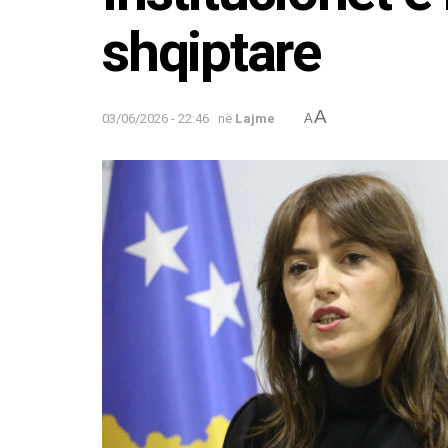
shqiptare
A
03/06/2026 - 22:46
në
Lajme
A