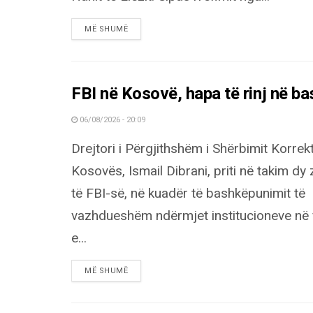
DETAILS
MË SHUMË
FBI në Kosovë, hapa të rinj në b
06/08/2026 - 20:09
Drejtori i Përgjithshëm i Shërbimit Korrek
Kosovës, Ismail Dibrani, priti në takim dy 
të FBI-së, në kuadër të bashkëpunimit të
vazhdueshëm ndërmjet institucioneve në
e...
DETAILS
MË SHUMË