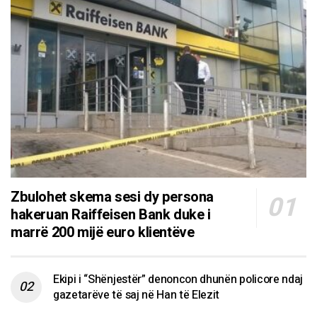
Zbulohet skema sesi dy persona
hakeruan Raiffeisen Bank duke i
marrë 200 mijë euro klientëve
Ekipi i “Shënjestër” denoncon dhunën policore ndaj
gazetarëve të saj në Han të Elezit