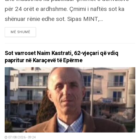
për 24 orët e ardhshme. Çmimi i naftës sot ka
shënuar rënie edhe sot. Sipas MINT,...
DETAILS
MË SHUMË
Sot varroset Naim Kastrati, 62-vjeçari që vdiq
papritur në Karaçevë të Epërme
07/08/2026 - 09:24