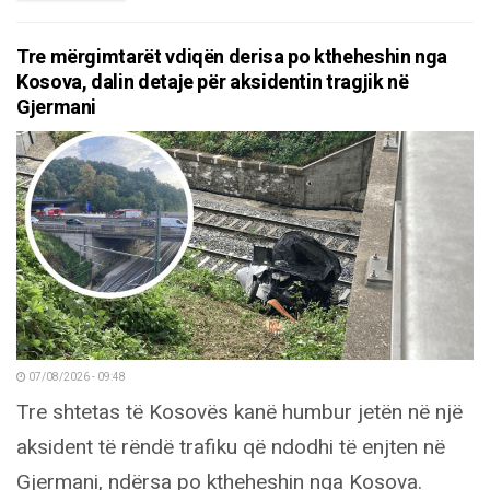
Tre mërgimtarët vdiqën derisa po ktheheshin nga
Kosova, dalin detaje për aksidentin tragjik në
Gjermani
07/08/2026 - 09:48
Tre shtetas të Kosovës kanë humbur jetën në një
aksident të rëndë trafiku që ndodhi të enjten në
Gjermani, ndërsa po ktheheshin nga Kosova.