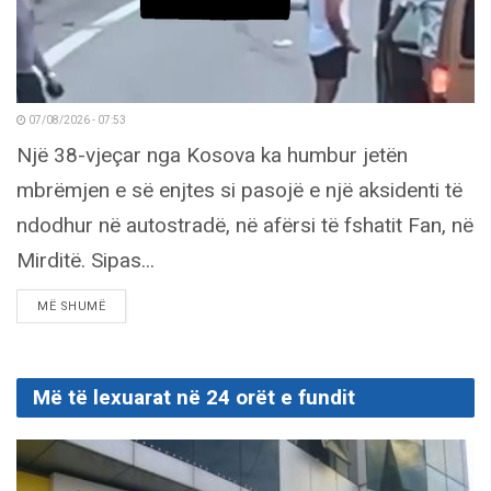
07/08/2026 - 07:53
Një 38-vjeçar nga Kosova ka humbur jetën
mbrëmjen e së enjtes si pasojë e një aksidenti të
ndodhur në autostradë, në afërsi të fshatit Fan, në
Mirditë. Sipas...
DETAILS
MË SHUMË
Më të lexuarat në 24 orët e fundit