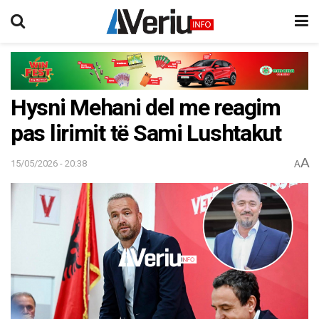
Hysni Mehani del me reagim
pas lirimit të Sami Lushtakut
A
15/05/2026 - 20:38
A