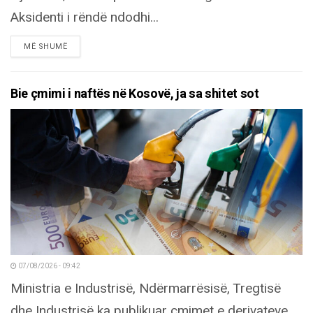
Aksidenti i rëndë ndodhi...
DETAILS
MË SHUMË
Bie çmimi i naftës në Kosovë, ja sa shitet sot
07/08/2026 - 09:42
Ministria e Industrisë, Ndërmarrësisë, Tregtisë
dhe Industrisë ka publikuar çmimet e derivateve