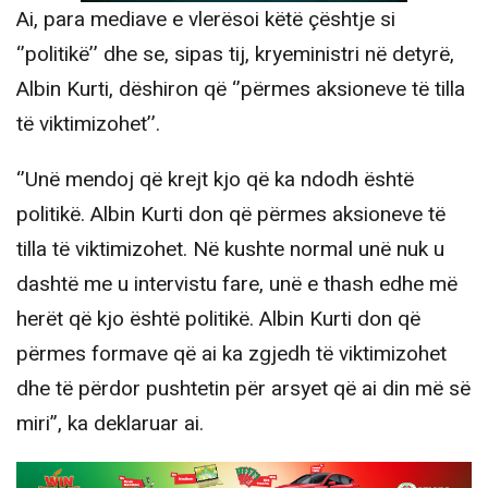
Ai, para mediave e vlerësoi këtë çështje si
‘’politikë’’ dhe se, sipas tij, kryeministri në detyrë,
Albin Kurti, dëshiron që ‘’përmes aksioneve të tilla
të viktimizohet’’.
‘’Unë mendoj që krejt kjo që ka ndodh është
politikë. Albin Kurti don që përmes aksioneve të
tilla të viktimizohet. Në kushte normal unë nuk u
dashtë me u intervistu fare, unë e thash edhe më
herët që kjo është politikë. Albin Kurti don që
përmes formave që ai ka zgjedh të viktimizohet
dhe të përdor pushtetin për arsyet që ai din më së
miri”, ka deklaruar ai.