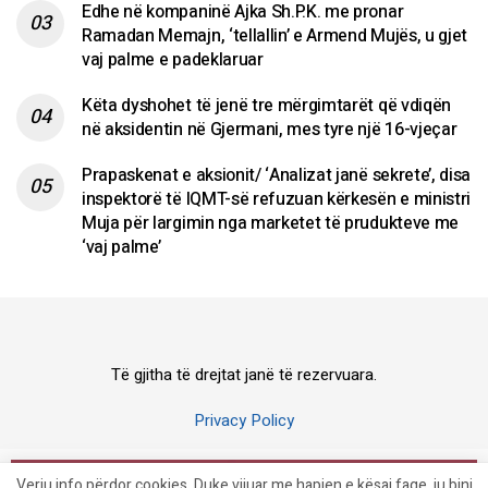
Edhe në kompaninë Ajka Sh.P.K. me pronar
Ramadan Memajn, ‘tellallin’ e Armend Mujës, u gjet
vaj palme e padeklaruar
Këta dyshohet të jenë tre mërgimtarët që vdiqën
në aksidentin në Gjermani, mes tyre një 16-vjeçar
Prapaskenat e aksionit/ ‘Analizat janë sekrete’, disa
inspektorë të IQMT-së refuzuan kërkesën e ministri
Muja për largimin nga marketet të prudukteve me
‘vaj palme’
Të gjitha të drejtat janë të rezervuara.
Privacy Policy
© 2023 Veriu.info
Veriu.info përdor cookies. Duke vijuar me hapjen e kësaj faqe, ju bini