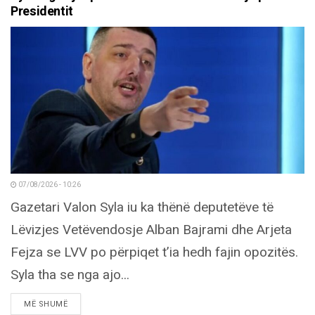
Presidentit
07/08/2026 - 10:26
Gazetari Valon Syla iu ka thënë deputetëve të
Lëvizjes Vetëvendosje Alban Bajrami dhe Arjeta
Fejza se LVV po përpiqet t’ia hedh fajin opozitës.
Syla tha se nga ajo...
DETAILS
MË SHUMË