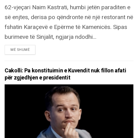
62-vjeçari Naim Kastrati, humbi jetën paraditen e
së enjtes, derisa po qëndronte në një restorant në
fshatin Karaçevë e Epërme të Kamenicës. Sipas
burimeve të Sinjalit, ngjarja ndodhi...
DETAILS
MË SHUMË
Cakolli: Pa konstituimin e Kuvendit nuk fillon afati
për zgjedhjen e presidentit