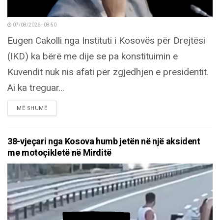
07/08/2026 - 08:50
Eugen Cakolli nga Instituti i Kosovës për Drejtësi
(IKD) ka bërë me dije se pa konstituimin e
Kuvendit nuk nis afati për zgjedhjen e presidentit.
Ai ka treguar...
DETAILS
MË SHUMË
38-vjeçari nga Kosova humb jetën në një aksident
me motoçikletë në Mirditë