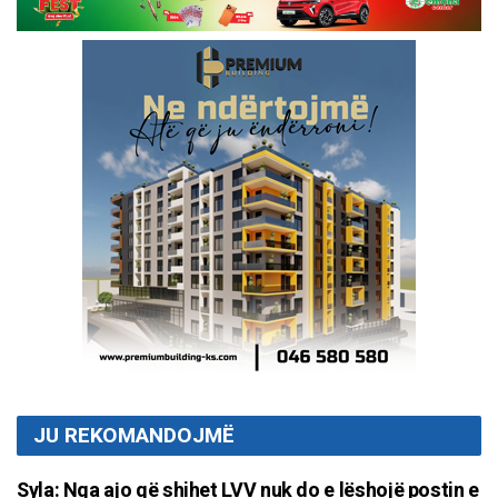
JU REKOMANDOJMË
Syla: Nga ajo që shihet LVV nuk do e lëshojë postin e