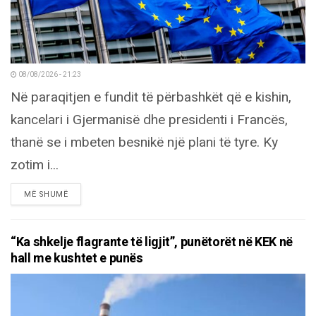
08/08/2026 - 21:23
Në paraqitjen e fundit të përbashkët që e kishin,
kancelari i Gjermanisë dhe presidenti i Francës,
thanë se i mbeten besnikë një plani të tyre. Ky
zotim i...
DETAILS
MË SHUMË
“Ka shkelje flagrante të ligjit”, punëtorët në KEK në
hall me kushtet e punës