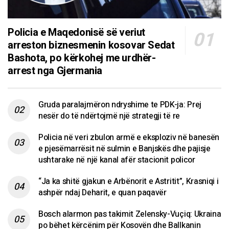
Policia e Maqedonisë së veriut
arreston biznesmenin kosovar Sedat
Bashota, po kërkohej me urdhër-
arrest nga Gjermania
Gruda paralajmëron ndryshime te PDK-ja: Prej
nesër do të ndërtojmë një strategji të re
Policia në veri zbulon armë e eksploziv në banesën
e pjesëmarrësit në sulmin e Banjskës dhe pajisje
ushtarake në një kanal afër stacionit policor
“Ja ka shitë gjakun e Arbënorit e Astritit”, Krasniqi i
ashpër ndaj Deharit, e quan paqavër
Bosch alarmon pas takimit Zelensky-Vuçiq: Ukraina
po bëhet kërcënim për Kosovën dhe Ballkanin