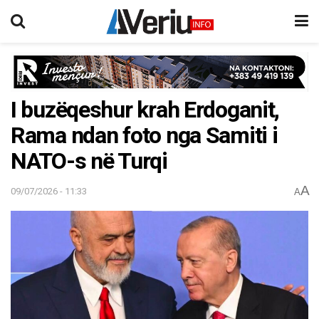
I buzëqeshur krah Erdoganit,
Rama ndan foto nga Samiti i
NATO-s në Turqi
A
09/07/2026 - 11:33
A