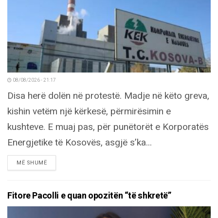
08/08/2026 - 21:17
Disa herë dolën në protestë. Madje në këto greva,
kishin vetëm një kërkesë, përmirësimin e
kushteve. E muaj pas, për punëtorët e Korporatës
Energjetike të Kosovës, asgjë s’ka...
DETAILS
MË SHUMË
Fitore Pacolli e quan opozitën “të shkretë”