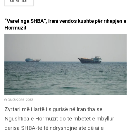
DETAILS
MË SHUMË
“Varet nga SHBA”, Irani vendos kushte për rihapjen e
Hormuzit
08/08/2026 - 20:55
Zyrtari më i lartë i sigurisë në Iran tha se
Ngushtica e Hormuzit do të mbetet e mbyllur
derisa SHBA-të të ndryshojnë atë që ai e