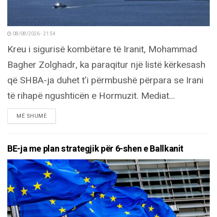
08/08/2026 - 21:54
Kreu i sigurisë kombëtare të Iranit, Mohammad
Bagher Zolghadr, ka paraqitur një listë kërkesash
që SHBA-ja duhet t’i përmbushë përpara se Irani
të rihapë ngushticën e Hormuzit. Mediat...
DETAILS
MË SHUMË
BE-ja me plan strategjik për 6-shen e Ballkanit