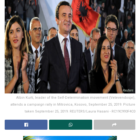
Albin Kurti, leader of the Self-Determination movement (Vetevendosje),
attends a campaign rally in Mitrovica, Kosovo, September 25, 2019. Picture
taken September 25, 2019. REUTERS/Laura Hasani - RC19C993F4C0