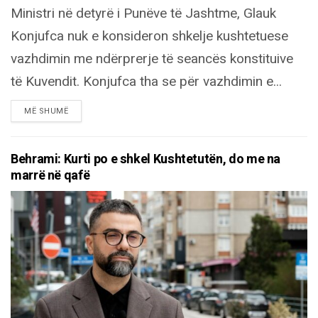
Ministri në detyrë i Punëve të Jashtme, Glauk
Konjufca nuk e konsideron shkelje kushtetuese
vazhdimin me ndërprerje të seancës konstituive
të Kuvendit. Konjufca tha se për vazhdimin e...
DETAILS
MË SHUMË
Behrami: Kurti po e shkel Kushtetutën, do me na
marrë në qafë