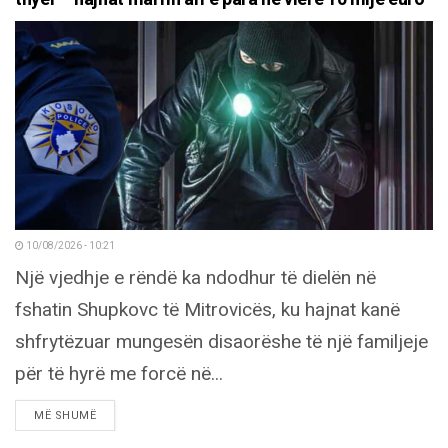
10/08/2026 - 10:21
Një vjedhje e rëndë ka ndodhur të dielën në
fshatin Shupkovc të Mitrovicës, ku hajnat kanë
shfrytëzuar mungesën disaorëshe të një familjeje
për të hyrë me forcë në...
DETAILS
MË SHUMË