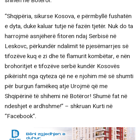
shihen në Botëror.
“Shqipëria, sikurse Kosova, e përmbyllë fushatën
e dyta, duke kaluar tutje në fazën tjetër. Nuk do ta
harrojmë asnjëherë fitoren ndaj Serbisë në
Leskovc, përkundër ndalimit të pjesëmarrjes së
tifozëve kuq e zi dhe të flamurit kombëtar, e nën
brohoritjet e tifozëve serbë kundër Kosovës
pikërisht nga qyteza që ne e njohim më së shumti
për burgun famëkeq atje Urojmë që me
Shqipërinë të shihemi në Botëror! Shumë fat në
ndeshjet e ardhshme!” – shkruan Kurti në
“Facebook”.