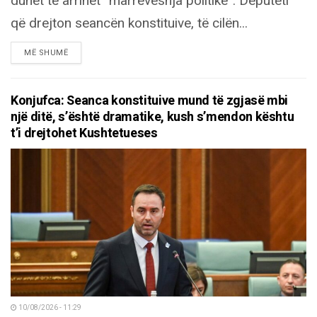
duhet të arrihet “marrëveshja politike”. Deputeti
që drejton seancën konstituive, të cilën...
DETAILS
MË SHUMË
Konjufca: Seanca konstituive mund të zgjasë mbi
një ditë, s’është dramatike, kush s’mendon kështu
t’i drejtohet Kushtetueses
10/08/2026 - 11:29