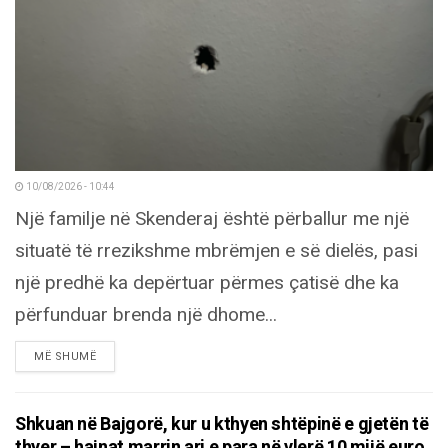
10/08/2026 - 10:44
Një familje në Skenderaj është përballur me një
situatë të rrezikshme mbrëmjen e së dielës, pasi
një predhë ka depërtuar përmes çatisë dhe ka
përfunduar brenda një dhome...
DETAILS
MË SHUMË
Shkuan në Bajgorë, kur u kthyen shtëpinë e gjetën të
thyer – hajnat marrin ari e para në vlerë 10 mijë euro