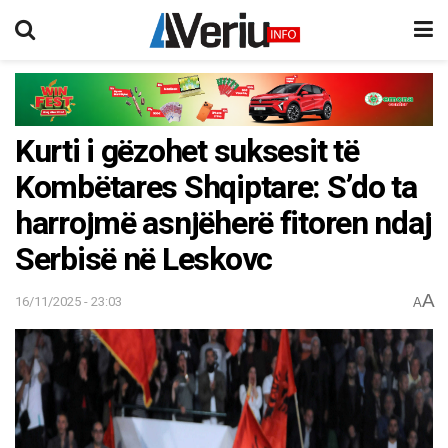
Kurti i gëzohet suksesit të
Kombëtares Shqiptare: S’do ta
harrojmë asnjëherë fitoren ndaj
Serbisë në Leskovc
A
16/11/2025 - 23:03
A