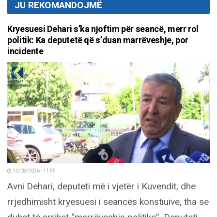
JU REKOMANDOJMË
Kryesuesi Dehari s’ka njoftim për seancë, merr rol
politik: Ka deputetë që s’duan marrëveshje, por
incidente
10/08/2026 - 11:55
Avni Dehari, deputeti më i vjetër i Kuvendit, dhe
rrjedhimisht kryesuesi i seancës konstiuive, tha se