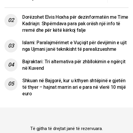
Dorëzohet Elvis Hoxha për dezinformatën me Time
Kadriajn: Shpërndava para pak orësh një info të
rremë dhe për këtë kërkoj falje
Islami: Paralajmërimet e Vuçiqit për devijimin e ujit
nga Ujmani janë teknikisht të parealizueshme
Bajraktari: Tri alternativa për zhbllokimin e ngërçit
në Kuvend
Shkuan në Bajgorë, kur u kthyen shtëpinë e gjetën
të thyer – hajnat marrin ari e para në vlerë 10 mijë
euro
Të gjitha të drejtat janë të rezervuara.