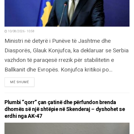
10/08/2026 - 10:58
Ministri në detyrë i Punëve të Jashtme dhe
Diasporës, Glauk Konjufca, ka deklaruar se Serbia
vazhdon të paraqesë rrezik për stabilitetin e
Ballkanit dhe Evropës. Konjufca kritikoi po...
DETAILS
MË SHUMË
Plumbi “qorr” çan çatinë dhe përfundon brenda
dhomës së një shtëpie në Skenderaj – dyshohet se
erdhi nga AK-47