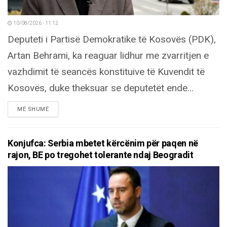
10/08/2026 - 11:12
Deputeti i Partisë Demokratike të Kosovës (PDK),
Artan Behrami, ka reaguar lidhur me zvarritjen e
vazhdimit të seancës konstituive të Kuvendit të
Kosovës, duke theksuar se deputetët ende...
DETAILS
MË SHUMË
Konjufca: Serbia mbetet kërcënim për paqen në
rajon, BE po tregohet tolerante ndaj Beogradit