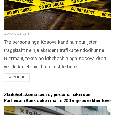
06/08/2026 - 22:48
Tre persona nga Kosova kanë humbur jetën
tragjikisht në një aksident trafiku të ndodhur në
Gjermani, teksa po ktheheshin nga Kosova drejt
vendit ku jetonin. Lajmi është bërë...
DETAILS
MË SHUMË
Zbulohet skema sesi dy persona hakeruan
Raiffeisen Bank duke i marrë 200 mijë euro klientëve