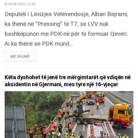
06/08/2026 - 23:03
Deputeti i Lëvizjes Vetëvendosje, Alban Bajrami,
ka thënë në “Pressing” të T7, se LVV nuk
bashkëpunon me PDK-në për të formuar Qeveri.
Ai ka thënë se PDK mund...
DETAILS
MË SHUMË
Këta dyshohet të jenë tre mërgimtarët që vdiqën në
aksidentin në Gjermani, mes tyre një 16-vjeçar