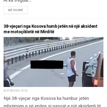
Ai ka treguar...
DETAILS
MË SHUMË
38-vjeçari nga Kosova humb jetën në një aksident
me motoçikletë në Mirditë
07/08/2026 - 07:53
Një 38-vjeçar nga Kosova ka humbur jetën
mbrëmjen e së enjtes si pasojë e një aksidenti të