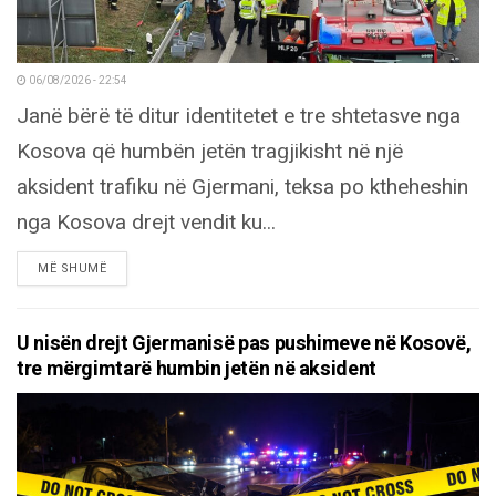
06/08/2026 - 22:54
Janë bërë të ditur identitetet e tre shtetasve nga
Kosova që humbën jetën tragjikisht në një
aksident trafiku në Gjermani, teksa po ktheheshin
nga Kosova drejt vendit ku...
DETAILS
MË SHUMË
U nisën drejt Gjermanisë pas pushimeve në Kosovë,
tre mërgimtarë humbin jetën në aksident