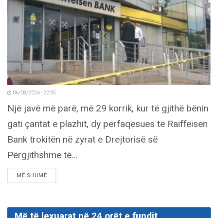
06/08/2026 - 22:35
Një javë më parë, më 29 korrik, kur të gjithë bënin
gati çantat e plazhit, dy përfaqësues të Raiffeisen
Bank trokitën në zyrat e Drejtorisë së
Përgjithshme të...
DETAILS
MË SHUMË
Më të lexuarat në 24 orët e fundit