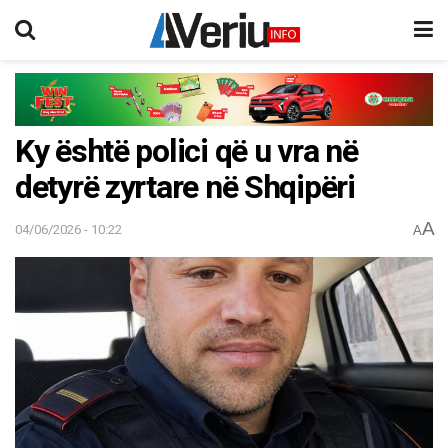
Ky është polici që u vra në
detyrë zyrtare në Shqipëri
A
04/06/2026 - 10:22
A