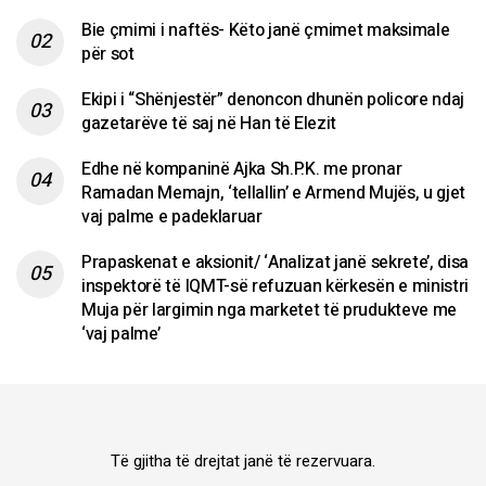
Bie çmimi i naftës- Këto janë çmimet maksimale
për sot
Ekipi i “Shënjestër” denoncon dhunën policore ndaj
gazetarëve të saj në Han të Elezit
Edhe në kompaninë Ajka Sh.P.K. me pronar
Ramadan Memajn, ‘tellallin’ e Armend Mujës, u gjet
vaj palme e padeklaruar
Prapaskenat e aksionit/ ‘Analizat janë sekrete’, disa
inspektorë të IQMT-së refuzuan kërkesën e ministri
Muja për largimin nga marketet të prudukteve me
‘vaj palme’
Të gjitha të drejtat janë të rezervuara.