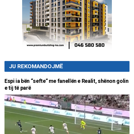
JU REKOMANDOJMË
Espi ia bën “sefte” me fanellën e Realit, shënon golin
e tij të parë