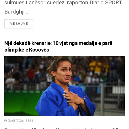
sulmuesit anësor suedez, raporton Diario SPORT.
Bardghji...
DETAILS
MË SHUMË
Një dekadë krenarie: 10 vjet nga medalja e parë
olimpike e Kosovës
08/08/2026 - 16:51