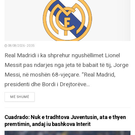
08/08/2026 - 20:35
Real Madridi i ka shprehur ngushëllimet Lionel
Messit pas ndarjes nga jeta të babait të tij, Jorge
Messi, në moshën 68-vjeçare. “Real Madrid,
presidenti dhe Bordi i Drejtorëve...
DETAILS
MË SHUMË
Cuadrado: Nuk e tradhtova Juventusin, ata e thyen
premtimin, andaj iu bashkova Interit