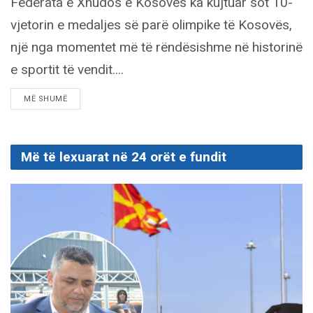
Federata e Xhudos e Kosovës ka kujtuar sot 10-
vjetorin e medaljes së parë olimpike të Kosovës,
një nga momentet më të rëndësishme në historinë
e sportit të vendit....
DETAILS
MË SHUMË
Më të lexuarat në 24 orët e fundit