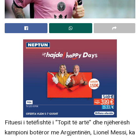
Fituesi i tetëfishtë i “Topit të artë” dhe njëherësh
kampioni botëror me Argjentinën, Lionel Messi, ka