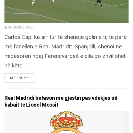
08/08/2026 - 20:50
Carlos Espi ka arritur të shënojë golin e tij të parë
me fanellën e Real Madridit. Spanjolli, shënoi në
miqësoren ndaj Ferencvarosit e cila po zhvillohet
në këto...
DETAILS
MË SHUMË
Real Madridi befason me gjestin pas vdekjes së
babait të Lionel Messit