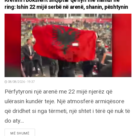
Rrëfimi i boksierit shqiptar që hyri me flamur në
ring: Ishin 22 mijë serbë në arenë, shanin, pështynin
08/08/2026 - 19:37
Përfytyroni një arenë me 22 mijë njerëz që
ulërasin kundër teje. Një atmosferë armiqësore
që dridhet si nga tërmeti, një shtet i tërë që nuk të
do aty...
DETAILS
MË SHUMË