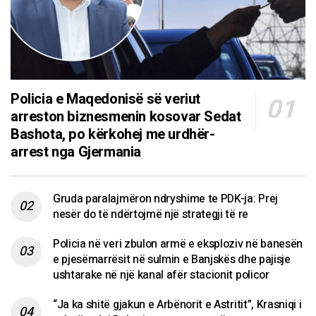
Policia e Maqedonisë së veriut
arreston biznesmenin kosovar Sedat
Bashota, po kërkohej me urdhër-
arrest nga Gjermania
Gruda paralajmëron ndryshime te PDK-ja: Prej
nesër do të ndërtojmë një strategji të re
Policia në veri zbulon armë e eksploziv në banesën
e pjesëmarrësit në sulmin e Banjskës dhe pajisje
ushtarake në një kanal afër stacionit policor
“Ja ka shitë gjakun e Arbënorit e Astritit”, Krasniqi i