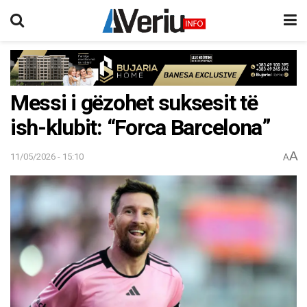
Messi i gëzohet suksesit të
ish-klubit: “Forca Barcelona”
A
11/05/2026 - 15:10
A