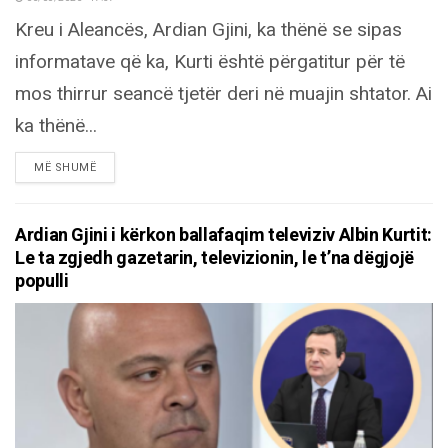
Kreu i Aleancës, Ardian Gjini, ka thënë se sipas
informatave që ka, Kurti është përgatitur për të
mos thirrur seancë tjetër deri në muajin shtator. Ai
ka thënë...
DETAILS
MË SHUMË
Ardian Gjini i kërkon ballafaqim televiziv Albin Kurtit:
Le ta zgjedh gazetarin, televizionin, le t’na dëgjojë
populli