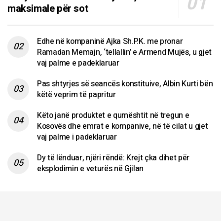
maksimale për sot
Edhe në kompaninë Ajka Sh.P.K. me pronar
Ramadan Memajn, ‘tellallin’ e Armend Mujës, u gjet
vaj palme e padeklaruar
Pas shtyrjes së seancës konstituive, Albin Kurti bën
këtë veprim të papritur
Këto janë produktet e qumështit në tregun e
Kosovës dhe emrat e kompanive, në të cilat u gjet
vaj palme i padeklaruar
Dy të lënduar, njëri rëndë: Krejt çka dihet për
eksplodimin e veturës në Gjilan