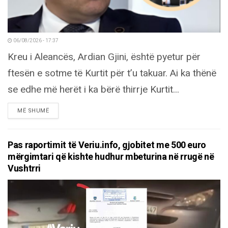
06/08/2026 - 17:37
Kreu i Aleancës, Ardian Gjini, është pyetur për
ftesën e sotme të Kurtit për t’u takuar. Ai ka thënë
se edhe më herët i ka bërë thirrje Kurtit...
DETAILS
MË SHUMË
Pas raportimit të Veriu.info, gjobitet me 500 euro
mërgimtari që kishte hudhur mbeturina në rrugë në
Vushtrri