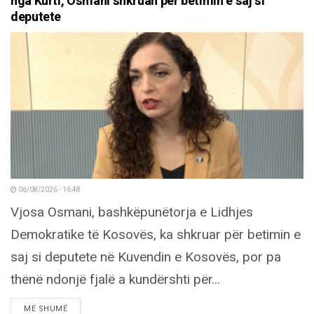
nga Kurti, Osmani shkruan për betimin e saj si
deputete
06/08/2026 - 16:48
Vjosa Osmani, bashkëpunëtorja e Lidhjes
Demokratike të Kosovës, ka shkruar për betimin e
saj si deputete në Kuvendin e Kosovës, por pa
thënë ndonjë fjalë a kundërshti për...
DETAILS
MË SHUMË