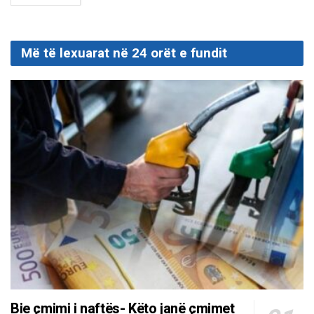
Më të lexuarat në 24 orët e fundit
Bie çmimi i naftës- Këto janë çmimet