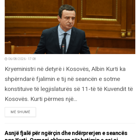
06/08/2026 - 17:08
Kryeministri në detyrë i Kosovës, Albin Kurti ka
shpërndarë fjalimin e tij në seancën e sotme
konstituive të legjislaturës së 11-të të Kuvendit të
Kosovës. Kurti përmes një...
DETAILS
MË SHUMË
Asnjë fjalë për ngërçin dhe ndërprerjen e seancës