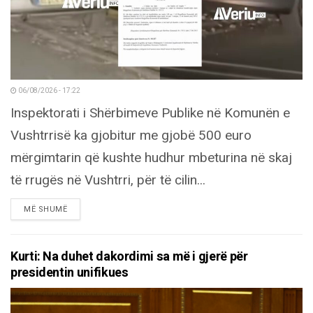
06/08/2026 - 17:22
Inspektorati i Shërbimeve Publike në Komunën e
Vushtrrisë ka gjobitur me gjobë 500 euro
mërgimtarin që kushte hudhur mbeturina në skaj
të rrugës në Vushtrri, për të cilin...
DETAILS
MË SHUMË
Kurti: Na duhet dakordimi sa më i gjerë për
presidentin unifikues