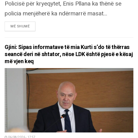
Policisë për kryeqytet, Enis Pllana ka thënë se
policia menjëherë ka ndërmarrë masat...
DETAILS
MË SHUMË
Gjini: Sipas informatave të mia Kurti s’do të thërras
seancë deri në shtator, nëse LDK është pjesë e kësaj
më vjen keq
06/08/2026 - 17:57