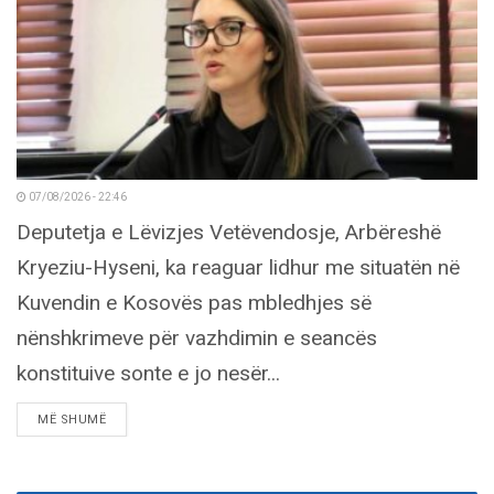
07/08/2026 - 22:46
Deputetja e Lëvizjes Vetëvendosje, Arbëreshë
Kryeziu-Hyseni, ka reaguar lidhur me situatën në
Kuvendin e Kosovës pas mbledhjes së
nënshkrimeve për vazhdimin e seancës
konstituive sonte e jo nesër...
DETAILS
MË SHUMË