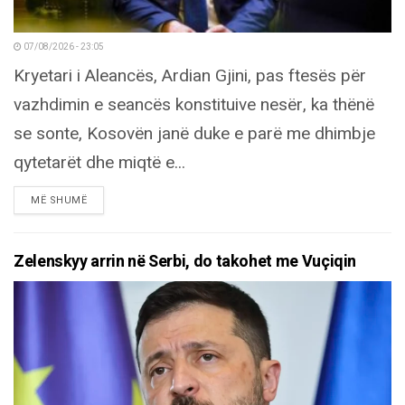
07/08/2026 - 23:05
Kryetari i Aleancës, Ardian Gjini, pas ftesës për
vazhdimin e seancës konstituive nesër, ka thënë
se sonte, Kosovën janë duke e parë me dhimbje
qytetarët dhe miqtë e...
DETAILS
MË SHUMË
Zelenskyy arrin në Serbi, do takohet me Vuçiqin