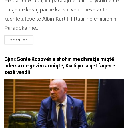
Përparim Gruda, ka paralajmëruar ndryshime në
qasjen e kësaj partie karshi veprimeve anti-
kushtetutese të Albin Kurtit. I ftuar në emisionin
Paradoks me...
DETAILS
MË SHUMË
Gjini: Sonte Kosovën e shohin me dhimbje miqtë
ndërsa me gëzim armiqtë, Kurti po ia qet faqen e
zezë vendit