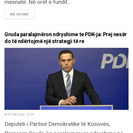
mesnatë. Në orët e fundit...
DETAILS
MË SHUMË
Gruda paralajmëron ndryshime te PDK-ja: Prej nesër
do të ndërtojmë një strategji të re
07/08/2026 - 23:34
Deputeti i Partisë Demokratike të Kosovës,