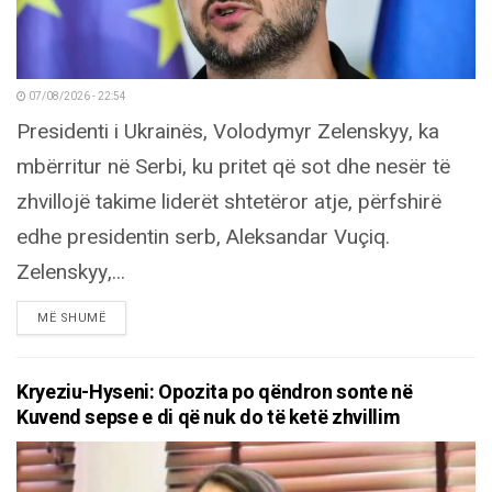
07/08/2026 - 22:54
Presidenti i Ukrainës, Volodymyr Zelenskyy, ka
mbërritur në Serbi, ku pritet që sot dhe nesër të
zhvillojë takime liderët shtetëror atje, përfshirë
edhe presidentin serb, Aleksandar Vuçiq.
Zelenskyy,...
DETAILS
MË SHUMË
Kryeziu-Hyseni: Opozita po qëndron sonte në
Kuvend sepse e di që nuk do të ketë zhvillim