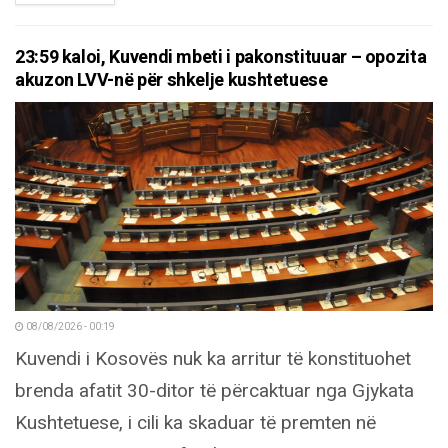
23:59 kaloi, Kuvendi mbeti i pakonstituuar – opozita
akuzon LVV-në për shkelje kushtetuese
08/08/2026 - 00:19
Kuvendi i Kosovës nuk ka arritur të konstituohet
brenda afatit 30-ditor të përcaktuar nga Gjykata
Kushtetuese, i cili ka skaduar të premten në