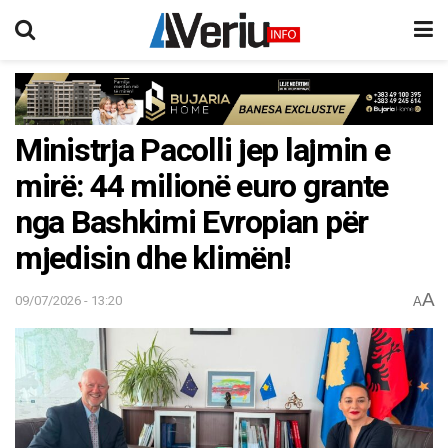
Ministrja Pacolli jep lajmin e
mirë: 44 milionë euro grante
nga Bashkimi Evropian për
mjedisin dhe klimën!
A
09/07/2026 - 13:20
A