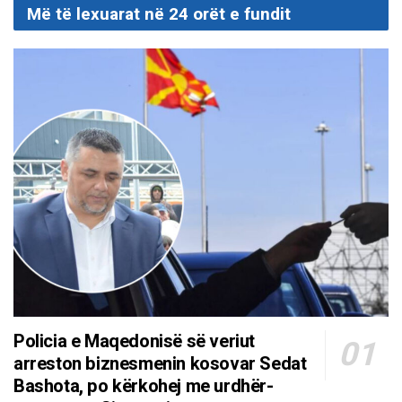
Më të lexuarat në 24 orët e fundit
Policia e Maqedonisë së veriut
arreston biznesmenin kosovar Sedat
Bashota, po kërkohej me urdhër-