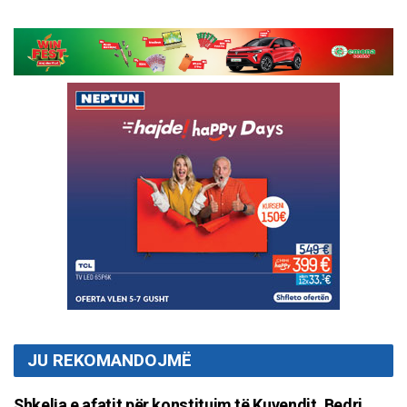
JU REKOMANDOJMË
Shkelja e afatit për konstituim të Kuvendit, Bedri