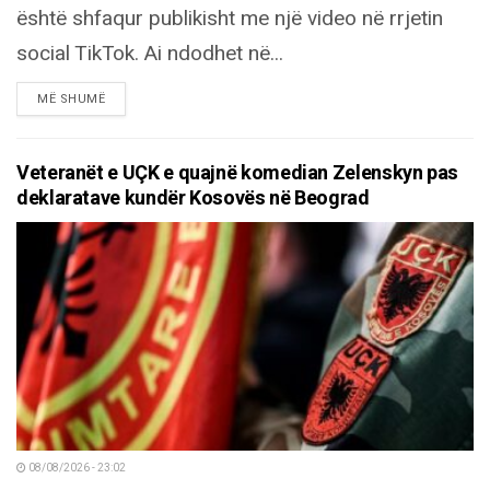
është shfaqur publikisht me një video në rrjetin
social TikTok. Ai ndodhet në...
DETAILS
MË SHUMË
Veteranët e UÇK e quajnë komedian Zelenskyn pas
deklaratave kundër Kosovës në Beograd
08/08/2026 - 23:02