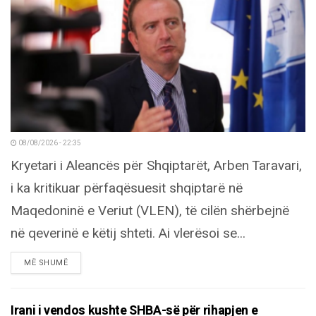
08/08/2026 - 22:35
Kryetari i Aleancës për Shqiptarët, Arben Taravari,
i ka kritikuar përfaqësuesit shqiptarë në
Maqedoninë e Veriut (VLEN), të cilën shërbejnë
në qeverinë e këtij shteti. Ai vlerësoi se...
DETAILS
MË SHUMË
Irani i vendos kushte SHBA-së për rihapjen e