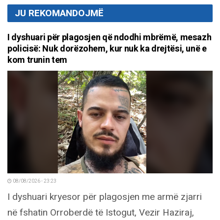
JU REKOMANDOJMË
I dyshuari për plagosjen që ndodhi mbrëmë, mesazh
policisë: Nuk dorëzohem, kur nuk ka drejtësi, unë e
kom trunin tem
08/08/2026 - 23:23
I dyshuari kryesor për plagosjen me armë zjarri
në fshatin Orroberdë të Istogut, Vezir Haziraj,