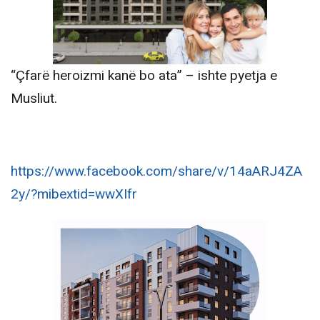
“Çfarë heroizmi kanë bo ata” – ishte pyetja e
Musliut.
https://www.facebook.com/share/v/14aARJ4ZA
2y/?mibextid=wwXIfr