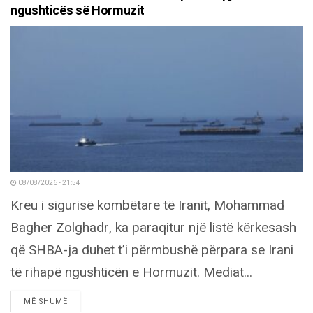
ngushticës së Hormuzit
08/08/2026 - 21:54
Kreu i sigurisë kombëtare të Iranit, Mohammad
Bagher Zolghadr, ka paraqitur një listë kërkesash
që SHBA-ja duhet t’i përmbushë përpara se Irani
të rihapë ngushticën e Hormuzit. Mediat...
DETAILS
MË SHUMË