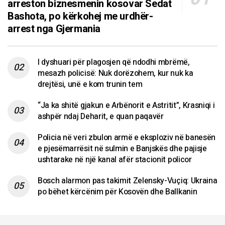
arreston biznesmenin kosovar Sedat
Bashota, po kërkohej me urdhër-
arrest nga Gjermania
I dyshuari për plagosjen që ndodhi mbrëmë,
mesazh policisë: Nuk dorëzohem, kur nuk ka
drejtësi, unë e kom trunin tem
“Ja ka shitë gjakun e Arbënorit e Astritit”, Krasniqi i
ashpër ndaj Deharit, e quan paqavër
Policia në veri zbulon armë e eksploziv në banesën
e pjesëmarrësit në sulmin e Banjskës dhe pajisje
ushtarake në një kanal afër stacionit policor
Bosch alarmon pas takimit Zelensky-Vuçiq: Ukraina
po bëhet kërcënim për Kosovën dhe Ballkanin