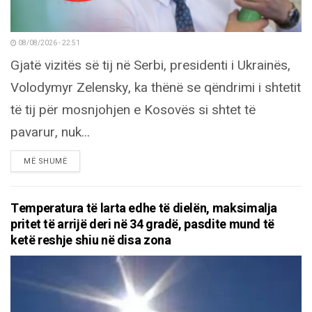
08/08/2026 - 22:51
Gjatë vizitës së tij në Serbi, presidenti i Ukrainës,
Volodymyr Zelensky, ka thënë se qëndrimi i shtetit
të tij për mosnjohjen e Kosovës si shtet të
pavarur, nuk...
DETAILS
MË SHUMË
Temperatura të larta edhe të dielën, maksimalja
pritet të arrijë deri në 34 gradë, pasdite mund të
ketë reshje shiu në disa zona