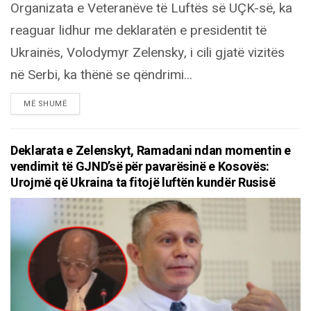
Organizata e Veteranëve të Luftës së UÇK-së, ka
reaguar lidhur me deklaratën e presidentit të
Ukrainës, Volodymyr Zelensky, i cili gjatë vizitës
në Serbi, ka thënë se qëndrimi...
DETAILS
MË SHUMË
Deklarata e Zelenskyt, Ramadani ndan momentin e
vendimit të GJND’së për pavarësinë e Kosovës:
Urojmë që Ukraina ta fitojë luftën kundër Rusisë