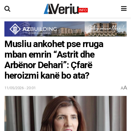
Musliu ankohet pse rruga
mban emrin “Astrit dhe
Arbënor Dehari”: Çfarë
heroizmi kanë bo ata?
A
11/05/2026 - 20:01
A