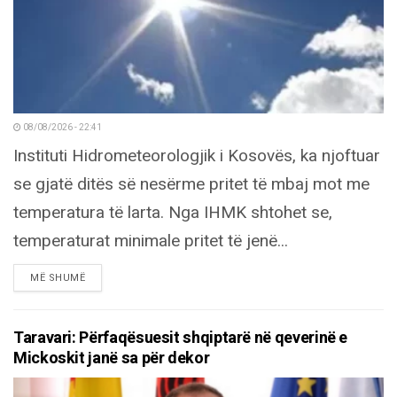
08/08/2026 - 22:41
Instituti Hidrometeorologjik i Kosovës, ka njoftuar
se gjatë ditës së nesërme pritet të mbaj mot me
temperatura të larta. Nga IHMK shtohet se,
temperaturat minimale pritet të jenë...
DETAILS
MË SHUMË
Taravari: Përfaqësuesit shqiptarë në qeverinë e
Mickoskit janë sa për dekor