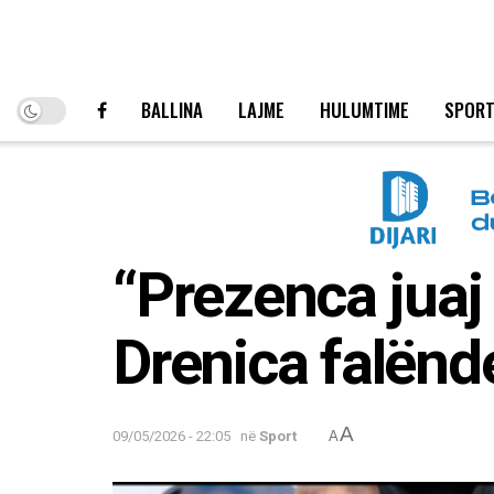
BALLINA
LAJME
HULUMTIME
SPOR
“Prezenca juaj
Drenica falënd
A
09/05/2026 - 22:05
në
Sport
A