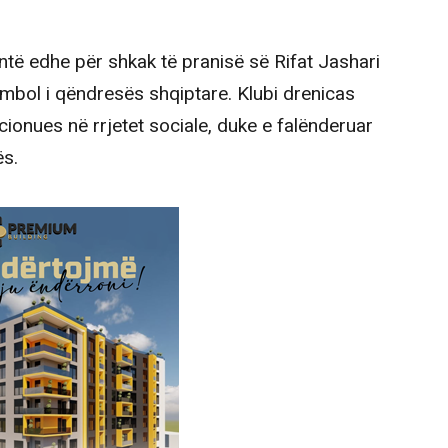
antë edhe për shkak të pranisë së Rifat Jashari
imbol i qëndresës shqiptare. Klubi drenicas
onues në rrjetet sociale, duke e falënderuar
ës.