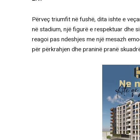
Përveç triumfit në fushë, dita ishte e veç
në stadium, një figurë e respektuar dhe s
reagoi pas ndeshjes me një mesazh emoci
për përkrahjen dhe praninë pranë skuadr