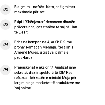
Bie çmimi i naftës- Këto janë çmimet
maksimale për sot
Ekipi i “Shënjestër” denoncon dhunën
policore ndaj gazetarëve të saj në Han
të Elezit
Edhe në kompaninë Ajka Sh.P.K. me
pronar Ramadan Memajn, ‘tellallin’ e
Armend Mujës, u gjet vaj palme e
padeklaruar
Prapaskenat e aksionit/ ‘Analizat janë
sekrete’, disa inspektorë të IQMT-së
refuzuan kërkesën e ministri Muja për
largimin nga marketet të prudukteve me
‘vaj palme’