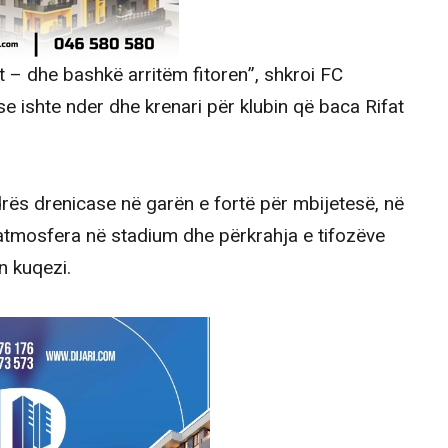
t – dhe bashkë arritëm fitoren”, shkroi FC
se ishte nder dhe krenari për klubin që baca Rifat
uadrës drenicase në garën e fortë për mbijetesë, në
atmosfera në stadium dhe përkrahja e tifozëve
n kuqezi.