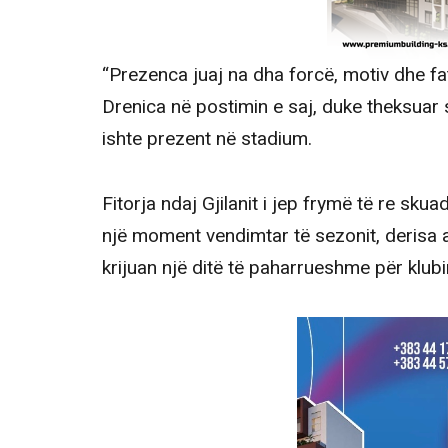
“Prezenca juaj na dha forcë, motiv dhe fa
Drenica në postimin e saj, duke theksuar 
ishte prezent në stadium.
Fitorja ndaj Gjilanit i jep frymë të re sk
një moment vendimtar të sezonit, derisa 
krijuan një ditë të paharrueshme për klubi