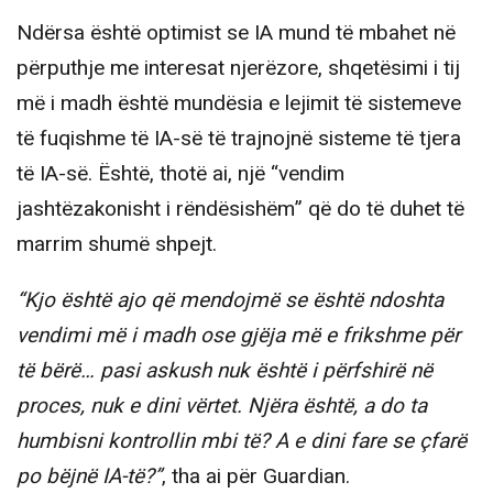
Ndërsa është optimist se IA mund të mbahet në
përputhje me interesat njerëzore, shqetësimi i tij
më i madh është mundësia e lejimit të sistemeve
të fuqishme të IA-së të trajnojnë sisteme të tjera
të IA-së. Është, thotë ai, një “vendim
jashtëzakonisht i rëndësishëm” që do të duhet të
marrim shumë shpejt.
“Kjo është ajo që mendojmë se është ndoshta
vendimi më i madh ose gjëja më e frikshme për
të bërë… pasi askush nuk është i përfshirë në
proces, nuk e dini vërtet. Njëra është, a do ta
humbisni kontrollin mbi të? A e dini fare se çfarë
po bëjnë IA-të?”
, tha ai për Guardian.