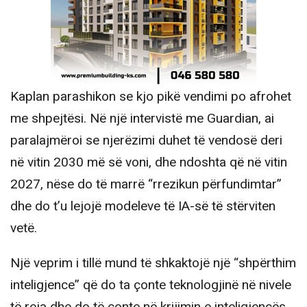
Kaplan parashikon se kjo pikë vendimi po afrohet
me shpejtësi. Në një intervistë me Guardian, ai
paralajmëroi se njerëzimi duhet të vendosë deri
në vitin 2030 më së voni, dhe ndoshta që në vitin
2027, nëse do të marrë “rrezikun përfundimtar”
dhe do t’u lejojë modeleve të IA-së të stërviten
vetë.
Një veprim i tillë mund të shkaktojë një “shpërthim
inteligjence” që do ta çonte teknologjinë në nivele