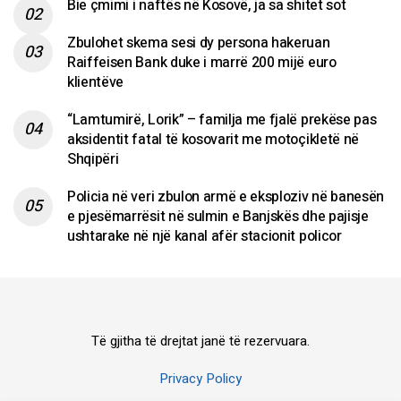
Bie çmimi i naftës në Kosovë, ja sa shitet sot
Zbulohet skema sesi dy persona hakeruan
Raiffeisen Bank duke i marrë 200 mijë euro
klientëve
“Lamtumirë, Lorik” – familja me fjalë prekëse pas
aksidentit fatal të kosovarit me motoçikletë në
Shqipëri
Policia në veri zbulon armë e eksploziv në banesën
e pjesëmarrësit në sulmin e Banjskës dhe pajisje
ushtarake në një kanal afër stacionit policor
Të gjitha të drejtat janë të rezervuara.
Privacy Policy