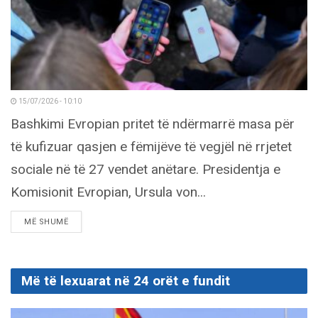
15/07/2026 - 10:10
Bashkimi Evropian pritet të ndërmarrë masa për
të kufizuar qasjen e fëmijëve të vegjël në rrjetet
sociale në të 27 vendet anëtare. Presidentja e
Komisionit Evropian, Ursula von...
DETAILS
MË SHUMË
Më të lexuarat në 24 orët e fundit