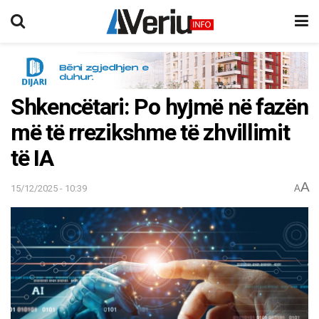
Shkencëtari: Po hyjmë në fazën
më të rrezikshme të zhvillimit
të IA
A
15/12/2025 - 10:39
A