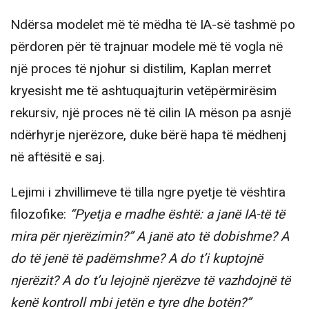
Ndërsa modelet më të mëdha të IA-së tashmë po
përdoren për të trajnuar modele më të vogla në
një proces të njohur si distilim, Kaplan merret
kryesisht me të ashtuquajturin vetëpërmirësim
rekursiv, një proces në të cilin IA mëson pa asnjë
ndërhyrje njerëzore, duke bërë hapa të mëdhenj
në aftësitë e saj.
Lejimi i zhvillimeve të tilla ngre pyetje të vështira
filozofike:
“Pyetja e madhe është: a janë IA-të të
mira për njerëzimin?” A janë ato të dobishme? A
do të jenë të padëmshme? A do t’i kuptojnë
njerëzit? A do t’u lejojnë njerëzve të vazhdojnë të
kenë kontroll mbi jetën e tyre dhe botën?”