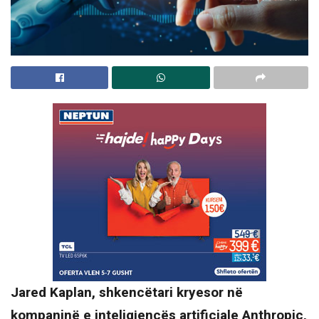
Jared Kaplan, shkencëtari kryesor në
kompaninë e inteligjencës artificiale Anthropic,