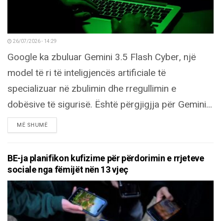
26/07/2026 - 14:29
Google ka zbuluar Gemini 3.5 Flash Cyber, një
model të ri të inteligjencës artificiale të
specializuar në zbulimin dhe rregullimin e
dobësive të sigurisë. Është përgjigjja për Gemini...
DETAILS
MË SHUMË
BE-ja planifikon kufizime për përdorimin e rrjeteve
sociale nga fëmijët nën 13 vjeç