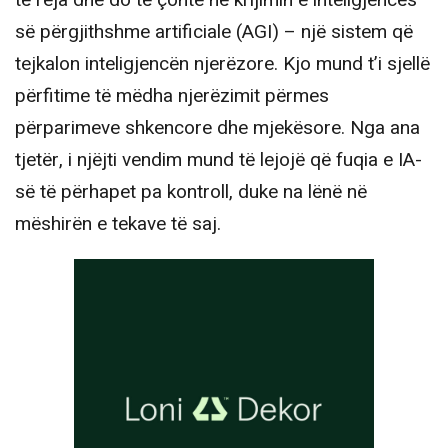
të reja dhe do të çonte në krijimin e inteligjencës
së përgjithshme artificiale (AGI) – një sistem që
tejkalon inteligjencën njerëzore. Kjo mund t’i sjellë
përfitime të mëdha njerëzimit përmes
përparimeve shkencore dhe mjekësore. Nga ana
tjetër, i njëjti vendim mund të lejojë që fuqia e IA-
së të përhapet pa kontroll, duke na lënë në
mëshirën e tekave të saj.