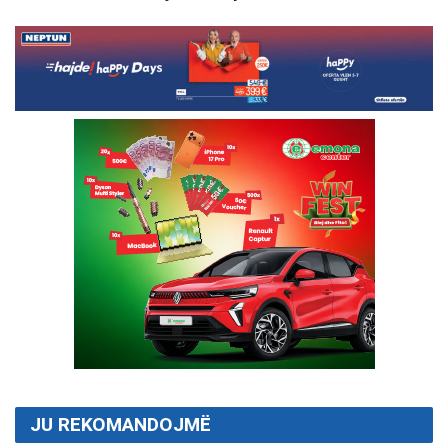
JU REKOMANDOJMË