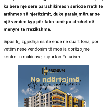
ka bërë një sërë parashikimesh serioze rreth të
ardhmes së njerëzimit, duke paralajmëruar se
një vendim kyç për fatin tonë po afrohet në
mënyrë të rrezikshme.
Sipas tij, zgjedhja është ende në duart tona, por
vetëm nëse vendosim të mos ia dorëzojmë
kontrollin makinave, raporton Futurism.