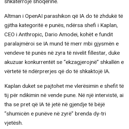
shkatërrojë shoqërinë.
Altman i OpenAI parashikon që IA do të zhdukë të
gjitha kategoritë e punës, ndërsa shefi i Kaplan,
CEO i Anthropic, Dario Amodei, kohët e fundit
paralajmëroi se IA mund të merr mbi gjysmën e
vendeve të punës në zyra të nivelit fillestar, duke
akuzuar konkurrentët se “ekzagjerojnë” shkallën e
vërtetë të ndërprerjes që do të shkaktojë IA.
Kaplan duket se pajtohet me vlerësimin e shefit të
tij për ndikimin në vende pune. Në një intervistë, ai
tha se pret që IA të jetë në gjendje të bëjë
“shumicën e punëve në zyrë” brenda dy-tri
vjetësh.