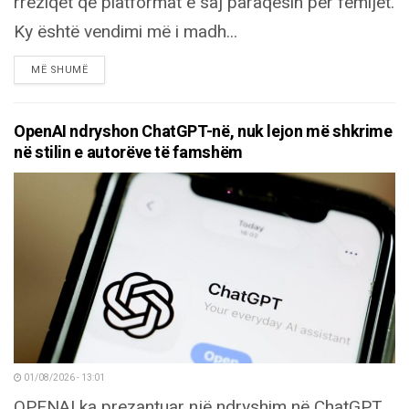
rreziqet që platformat e saj paraqesin për fëmijët.
Ky është vendimi më i madh...
DETAILS
MË SHUMË
OpenAI ndryshon ChatGPT-në, nuk lejon më shkrime
në stilin e autorëve të famshëm
01/08/2026 - 13:01
OPENAI ka prezantuar një ndryshim në ChatGPT