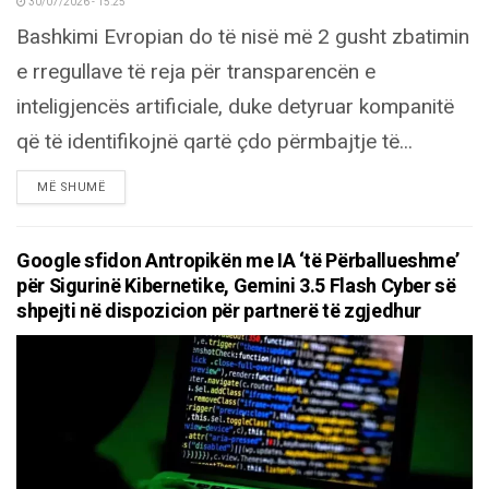
30/07/2026 - 15:25
Bashkimi Evropian do të nisë më 2 gusht zbatimin
e rregullave të reja për transparencën e
inteligjencës artificiale, duke detyruar kompanitë
që të identifikojnë qartë çdo përmbajtje të...
DETAILS
MË SHUMË
Google sfidon Antropikën me IA ‘të Përballueshme’
për Sigurinë Kibernetike, Gemini 3.5 Flash Cyber ​​​​së
shpejti në dispozicion për partnerë të zgjedhur