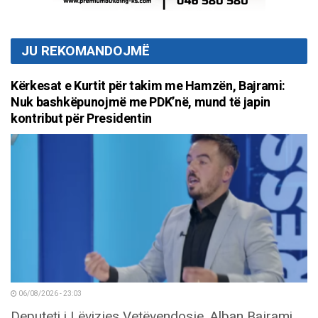
JU REKOMANDOJMË
Kërkesat e Kurtit për takim me Hamzën, Bajrami:
Nuk bashkëpunojmë me PDK’në, mund të japin
kontribut për Presidentin
06/08/2026 - 23:03
Deputeti i Lëvizjes Vetëvendosje, Alban Bajrami,