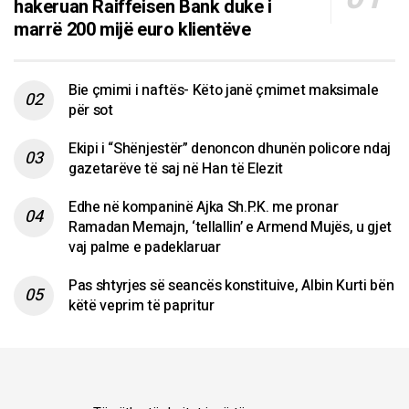
hakeruan Raiffeisen Bank duke i
marrë 200 mijë euro klientëve
Bie çmimi i naftës- Këto janë çmimet maksimale
për sot
Ekipi i “Shënjestër” denoncon dhunën policore ndaj
gazetarëve të saj në Han të Elezit
Edhe në kompaninë Ajka Sh.P.K. me pronar
Ramadan Memajn, ‘tellallin’ e Armend Mujës, u gjet
vaj palme e padeklaruar
Pas shtyrjes së seancës konstituive, Albin Kurti bën
këtë veprim të papritur