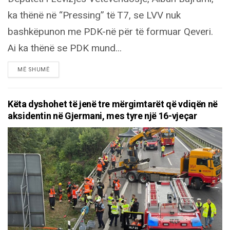
ka thënë në “Pressing” të T7, se LVV nuk
bashkëpunon me PDK-në për të formuar Qeveri.
Ai ka thënë se PDK mund...
DETAILS
MË SHUMË
Këta dyshohet të jenë tre mërgimtarët që vdiqën në
aksidentin në Gjermani, mes tyre një 16-vjeçar