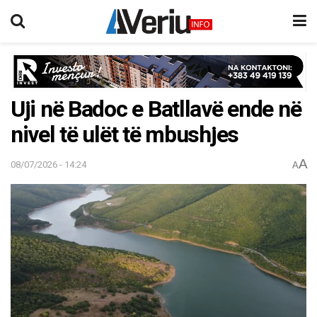
Uji në Badoc e Batllavë ende në
nivel të ulët të mbushjes
A
08/07/2026 - 14:24
A