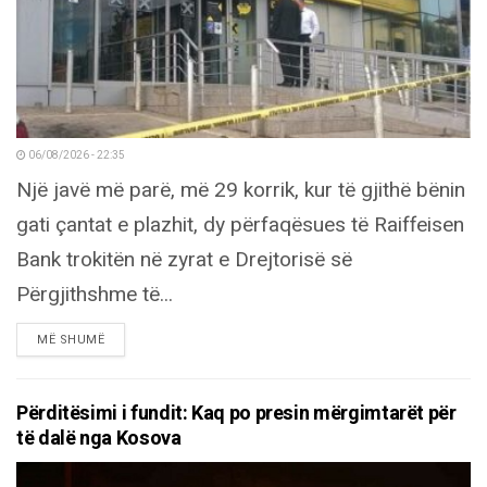
06/08/2026 - 22:35
Një javë më parë, më 29 korrik, kur të gjithë bënin
gati çantat e plazhit, dy përfaqësues të Raiffeisen
Bank trokitën në zyrat e Drejtorisë së
Përgjithshme të...
DETAILS
MË SHUMË
Përditësimi i fundit: Kaq po presin mërgimtarët për
të dalë nga Kosova