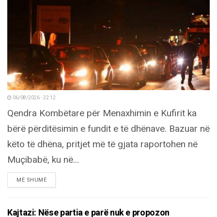
06/08/2026 - 22:12
Qendra Kombëtare për Menaxhimin e Kufirit ka
bërë përditësimin e fundit e të dhënave. Bazuar në
këto të dhëna, pritjet më të gjata raportohen në
Muçibabë, ku në...
DETAILS
MË SHUMË
Kajtazi: Nëse partia e parë nuk e propozon