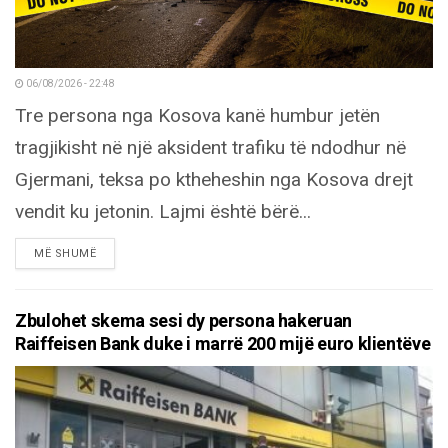
06/08/2026 - 22:48
Tre persona nga Kosova kanë humbur jetën
tragjikisht në një aksident trafiku të ndodhur në
Gjermani, teksa po ktheheshin nga Kosova drejt
vendit ku jetonin. Lajmi është bërë...
DETAILS
MË SHUMË
Zbulohet skema sesi dy persona hakeruan
Raiffeisen Bank duke i marrë 200 mijë euro klientëve