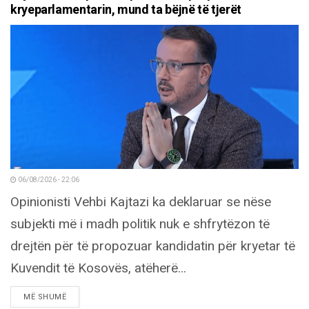
kryeparlamentarin, mund ta bëjnë të tjerët
06/08/2026 - 22:06
Opinionisti Vehbi Kajtazi ka deklaruar se nëse
subjekti më i madh politik nuk e shfrytëzon të
drejtën për të propozuar kandidatin për kryetar të
Kuvendit të Kosovës, atëherë...
DETAILS
MË SHUMË