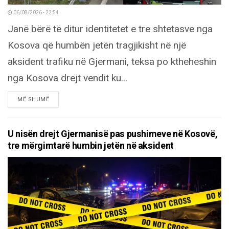
06/08/2026 - 22:54
Janë bërë të ditur identitetet e tre shtetasve nga
Kosova që humbën jetën tragjikisht në një
aksident trafiku në Gjermani, teksa po ktheheshin
nga Kosova drejt vendit ku...
DETAILS
MË SHUMË
U nisën drejt Gjermanisë pas pushimeve në Kosovë,
tre mërgimtarë humbin jetën në aksident