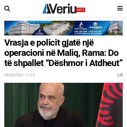
Vrasja e policit gjatë një
operacioni në Maliq, Rama: Do
të shpallet “Dëshmor i Atdheut”
A
04/06/2026 - 11:24
A