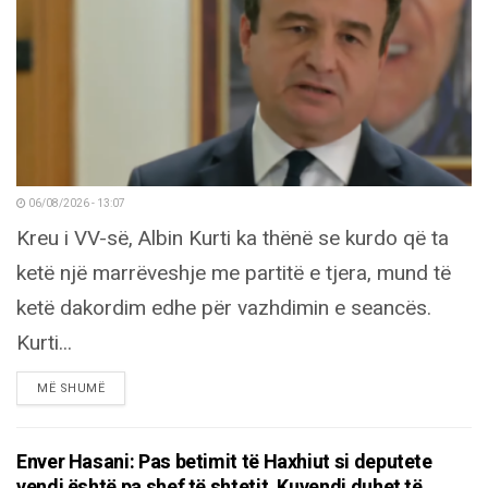
06/08/2026 - 13:07
Kreu i VV-së, Albin Kurti ka thënë se kurdo që ta
ketë një marrëveshje me partitë e tjera, mund të
ketë dakordim edhe për vazhdimin e seancës.
Kurti...
DETAILS
MË SHUMË
Enver Hasani: Pas betimit të Haxhiut si deputete
vendi është pa shef të shtetit, Kuvendi duhet të