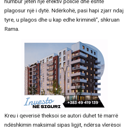
humbur jetën një efektiv policie dhe është
plagosur një i dytë. Ndërkohë, pasi hapi zjarr ndaj
tyre, u plagos dhe u kap edhe krimineli”, shkruan
Rama.
Kreu i qeverisë theksoi se autori duhet të marrë
ndëshkimin maksimal sipas ligjit, ndërsa vlerësoi