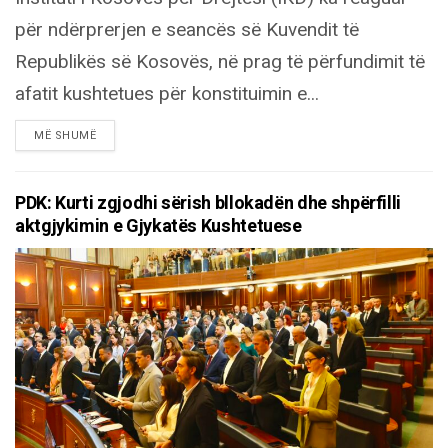
për ndërprerjen e seancës së Kuvendit të
Republikës së Kosovës, në prag të përfundimit të
afatit kushtetues për konstituimin e...
DETAILS
MË SHUMË
PDK: Kurti zgjodhi sërish bllokadën dhe shpërfilli
aktgjykimin e Gjykatës Kushtetuese