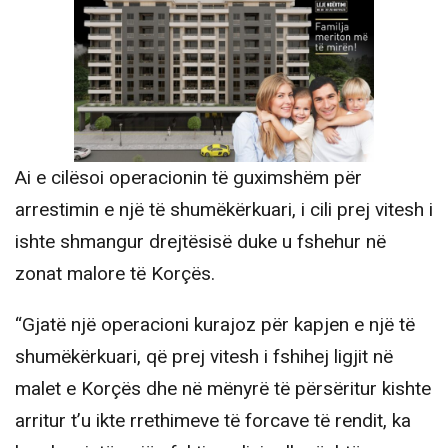
Ai e cilësoi operacionin të guximshëm për
arrestimin e një të shumëkërkuari, i cili prej vitesh i
ishte shmangur drejtësisë duke u fshehur në
zonat malore të Korçës.
“Gjatë një operacioni kurajoz për kapjen e një të
shumëkërkuari, që prej vitesh i fshihej ligjit në
malet e Korçës dhe në mënyrë të përsëritur kishte
arritur t’u ikte rrethimeve të forcave të rendit, ka