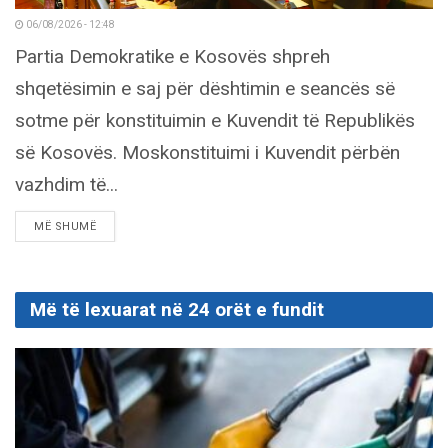
06/08/2026 - 12:48
Partia Demokratike e Kosovës shpreh
shqetësimin e saj për dështimin e seancës së
sotme për konstituimin e Kuvendit të Republikës
së Kosovës. Moskonstituimi i Kuvendit përbën
vazhdim të...
DETAILS
MË SHUMË
Më të lexuarat në 24 orët e fundit