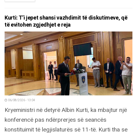
Kurti: T’i jepet shansi vazhdimit të diskutimeve, që
të evitohen zgjedhjet e reja
06/08/2026 - 13:04
Kryeministri në detyrë Albin Kurti, ka mbajtur një
konferencë pas ndërprerjes së seancës
konstituimit të legjislaturës së 11-të. Kurti tha se