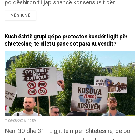
po dëshiron t’i jap shancë konsensusit për...
DETAILS
MË SHUMË
Kush është grupi që po proteston kundër ligjit për
shtetësinë, të cilët u panë sot para Kuvendit?
06/08/2026 - 12:59
Neni 30 dhe 31 i Ligjit të ri për Shtetësinë, që po