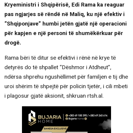
Kryeministri i Shqipërisë, Edi Rama ka reaguar
pas ngjarjes së rëndë në Maliq, ku një efektiv i
“Shqiponjave” humbi jetën gjatë një operacioni
për kapjen e një personi të shumëkërkuar për
drogë.
Rama bëri të ditur se efektivi i rënë në krye të
detyrës do të shpallet “Dëshmor i Atdheut”,
ndërsa shprehu ngushëllimet për familjen e tij dhe
uroi shërim të shpejtë për policin tjetër, i cili mbeti
i plagosur gjatë aksionit, shkruan rtsh.al.