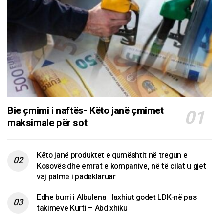
Bie çmimi i naftës- Këto janë çmimet
maksimale për sot
Këto janë produktet e qumështit në tregun e
Kosovës dhe emrat e kompanive, në të cilat u gjet
vaj palme i padeklaruar
Edhe burri i Albulena Haxhiut godet LDK-në pas
takimeve Kurti – Abdixhiku