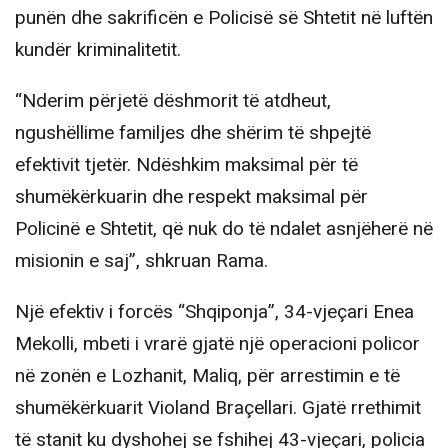
punën dhe sakrificën e Policisë së Shtetit në luftën
kundër kriminalitetit.
“Nderim përjetë dëshmorit të atdheut,
ngushëllime familjes dhe shërim të shpejtë
efektivit tjetër. Ndëshkim maksimal për të
shumëkërkuarin dhe respekt maksimal për
Policinë e Shtetit, që nuk do të ndalet asnjëherë në
misionin e saj”, shkruan Rama.
Një efektiv i forcës “Shqiponja”, 34-vjeçari Enea
Mekolli, mbeti i vrarë gjatë një operacioni policor
në zonën e Lozhanit, Maliq, për arrestimin e të
shumëkërkuarit Violand Braçellari. Gjatë rrethimit
të stanit ku dyshohej se fshihej 43-vjeçari, policia