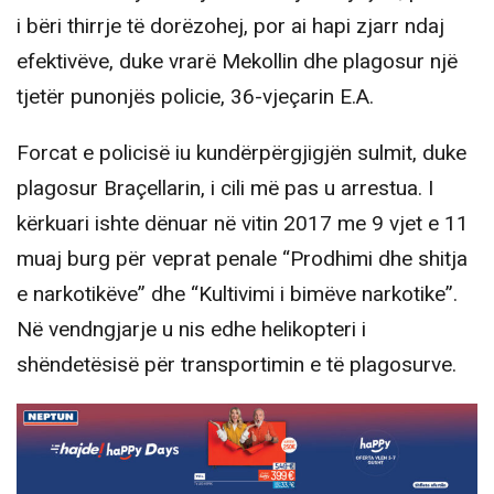
i bëri thirrje të dorëzohej, por ai hapi zjarr ndaj
efektivëve, duke vrarë Mekollin dhe plagosur një
tjetër punonjës policie, 36-vjeçarin E.A.
Forcat e policisë iu kundërpërgjigjën sulmit, duke
plagosur Braçellarin, i cili më pas u arrestua. I
kërkuari ishte dënuar në vitin 2017 me 9 vjet e 11
muaj burg për veprat penale “Prodhimi dhe shitja
e narkotikëve” dhe “Kultivimi i bimëve narkotike”.
Në vendngjarje u nis edhe helikopteri i
shëndetësisë për transportimin e të plagosurve.