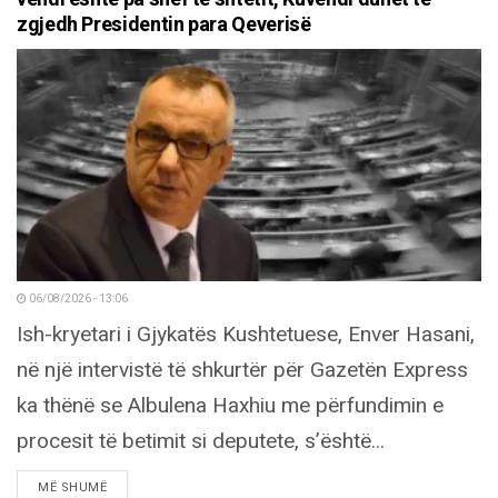
zgjedh Presidentin para Qeverisë
06/08/2026 - 13:06
Ish-kryetari i Gjykatës Kushtetuese, Enver Hasani,
në një intervistë të shkurtër për Gazetën Express
ka thënë se Albulena Haxhiu me përfundimin e
procesit të betimit si deputete, s’është...
DETAILS
MË SHUMË