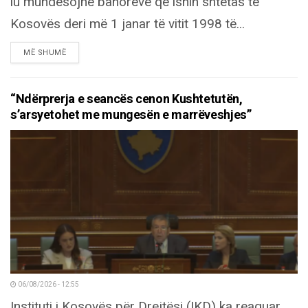
iu mundësojnë banorëve që ishin shtetas të
Kosovës deri më 1 janar të vitit 1998 të...
DETAILS
MË SHUMË
“Ndërprerja e seancës cenon Kushtetutën,
s’arsyetohet me mungesën e marrëveshjes”
06/08/2026 - 12:55
Instituti i Kosovës për Drejtësi (IKD) ka reaguar