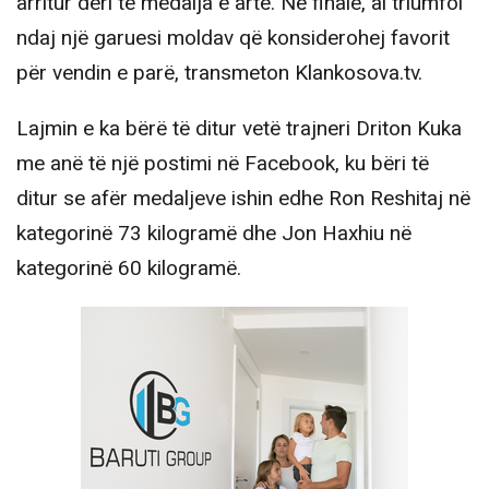
arritur deri te medalja e artë. Në finale, ai triumfoi
ndaj një garuesi moldav që konsiderohej favorit
për vendin e parë, transmeton Klankosova.tv.
Lajmin e ka bërë të ditur vetë trajneri Driton Kuka
me anë të një postimi në Facebook, ku bëri të
ditur se afër medaljeve ishin edhe Ron Reshitaj në
kategorinë 73 kilogramë dhe Jon Haxhiu në
kategorinë 60 kilogramë.