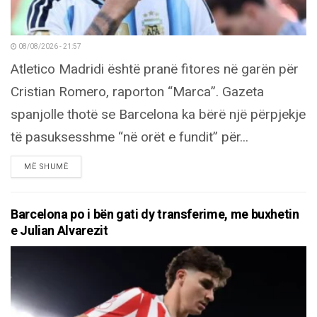
08/08/2026 - 21:57
Atletico Madridi është pranë fitores në garën për
Cristian Romero, raporton “Marca”. Gazeta
spanjolle thotë se Barcelona ka bërë një përpjekje
të pasuksesshme “në orët e fundit” për...
DETAILS
MË SHUMË
Barcelona po i bën gati dy transferime, me buxhetin
e Julian Alvarezit