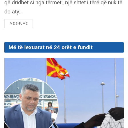
që dridhet si nga tërmeti, një shtet i tërë që nuk të
do aty...
DETAILS
MË SHUMË
Më të lexuarat në 24 orët e fundit