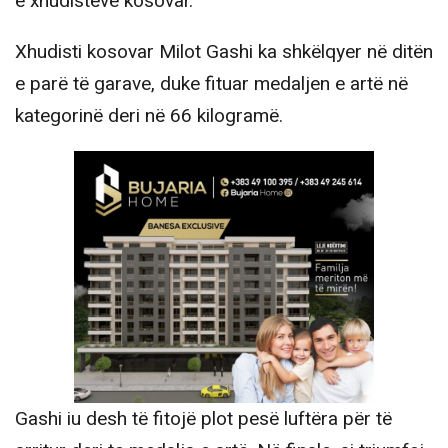
e xhudistëve kosovar.
Xhudisti kosovar Milot Gashi ka shkëlqyer në ditën
e parë të garave, duke fituar medaljen e artë në
kategorinë deri në 66 kilogramë.
Gashi iu desh të fitojë plot pesë luftëra për të