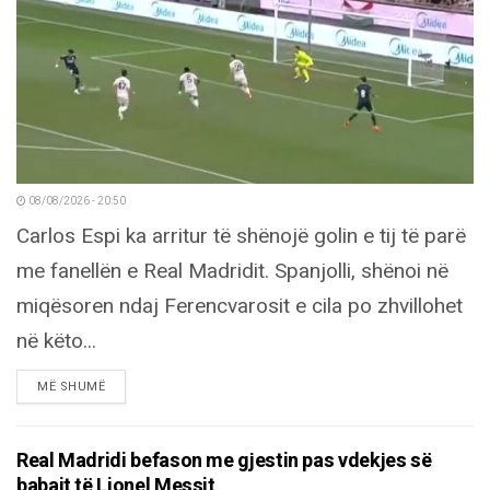
08/08/2026 - 20:50
Carlos Espi ka arritur të shënojë golin e tij të parë
me fanellën e Real Madridit. Spanjolli, shënoi në
miqësoren ndaj Ferencvarosit e cila po zhvillohet
në këto...
DETAILS
MË SHUMË
Real Madridi befason me gjestin pas vdekjes së
babait të Lionel Messit