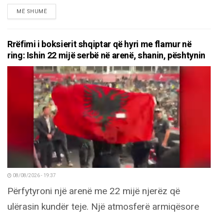
DETAILS
MË SHUMË
Rrëfimi i boksierit shqiptar që hyri me flamur në
ring: Ishin 22 mijë serbë në arenë, shanin, pështynin
08/08/2026 - 19:37
Përfytyroni një arenë me 22 mijë njerëz që
ulërasin kundër teje. Një atmosferë armiqësore