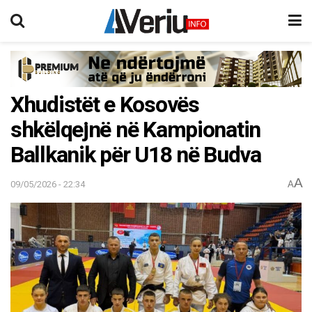
Xhudistët e Kosovës
shkëlqejnë në Kampionatin
Ballkanik për U18 në Budva
A
09/05/2026 - 22:34
A