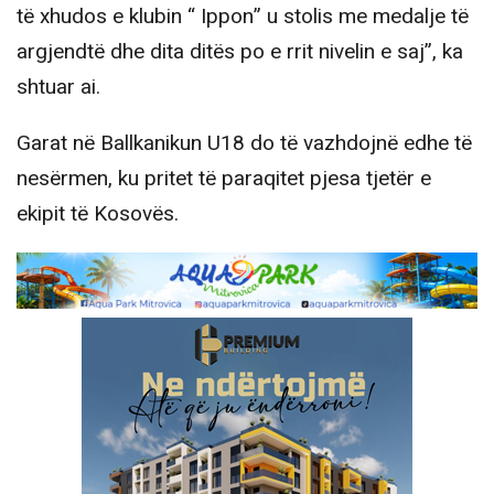
të xhudos e klubin “ Ippon” u stolis me medalje të
argjendtë dhe dita ditës po e rrit nivelin e saj”, ka
shtuar ai.
Garat në Ballkanikun U18 do të vazhdojnë edhe të
nesërmen, ku pritet të paraqitet pjesa tjetër e
ekipit të Kosovës.