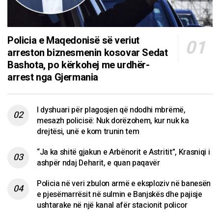
Policia e Maqedonisë së veriut
arreston biznesmenin kosovar Sedat
Bashota, po kërkohej me urdhër-
arrest nga Gjermania
I dyshuari për plagosjen që ndodhi mbrëmë,
mesazh policisë: Nuk dorëzohem, kur nuk ka
drejtësi, unë e kom trunin tem
“Ja ka shitë gjakun e Arbënorit e Astritit”, Krasniqi i
ashpër ndaj Deharit, e quan paqavër
Policia në veri zbulon armë e eksploziv në banesën
e pjesëmarrësit në sulmin e Banjskës dhe pajisje
ushtarake në një kanal afër stacionit policor