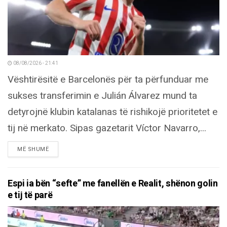
08/08/2026 - 21:41
Vështirësitë e Barcelonës për ta përfunduar me
sukses transferimin e Julián Álvarez mund ta
detyrojnë klubin katalanas të rishikojë prioritetet e
tij në merkato. Sipas gazetarit Víctor Navarro,...
DETAILS
MË SHUMË
Espi ia bën “sefte” me fanellën e Realit, shënon golin
e tij të parë