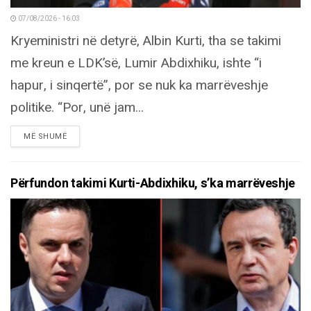
07/08/2026 - 16:03
Kryeministri në detyrë, Albin Kurti, tha se takimi
me kreun e LDK’së, Lumir Abdixhiku, ishte “i
hapur, i sinqertë”, por se nuk ka marrëveshje
politike. “Por, unë jam...
DETAILS
MË SHUMË
Përfundon takimi Kurti-Abdixhiku, s’ka marrëveshje