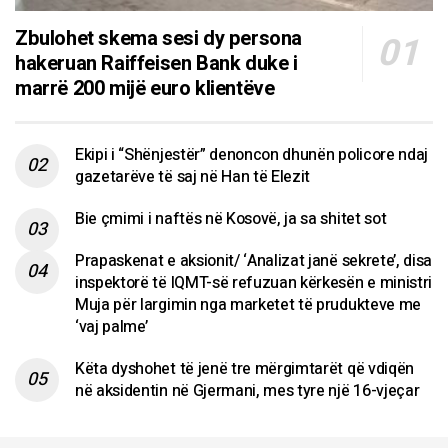
Zbulohet skema sesi dy persona
hakeruan Raiffeisen Bank duke i
marrë 200 mijë euro klientëve
Ekipi i “Shënjestër” denoncon dhunën policore ndaj
gazetarëve të saj në Han të Elezit
Bie çmimi i naftës në Kosovë, ja sa shitet sot
Prapaskenat e aksionit/ ‘Analizat janë sekrete’, disa
inspektorë të IQMT-së refuzuan kërkesën e ministri
Muja për largimin nga marketet të prudukteve me
‘vaj palme’
Këta dyshohet të jenë tre mërgimtarët që vdiqën
në aksidentin në Gjermani, mes tyre një 16-vjeçar