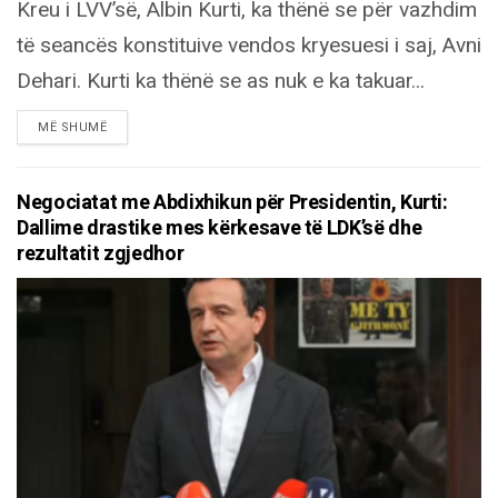
Kreu i LVV’së, Albin Kurti, ka thënë se për vazhdim
të seancës konstituive vendos kryesuesi i saj, Avni
Dehari. Kurti ka thënë se as nuk e ka takuar...
DETAILS
MË SHUMË
Negociatat me Abdixhikun për Presidentin, Kurti:
Dallime drastike mes kërkesave të LDK’së dhe
rezultatit zgjedhor