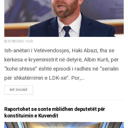
07/08/2026 - 15:34
Ish-anëtari i Vetëvendosjes, Haki Abazi, tha se
kërkesa e kryeministrit në detyrë, Albin Kurti, për
“kohë shtesë” është episodi i radhës në “serialin
për shkatërrimin e LDK-së”. Por,...
DETAILS
MË SHUMË
Raportohet se sonte mblidhen deputetët për
konstituimin e Kuvendit