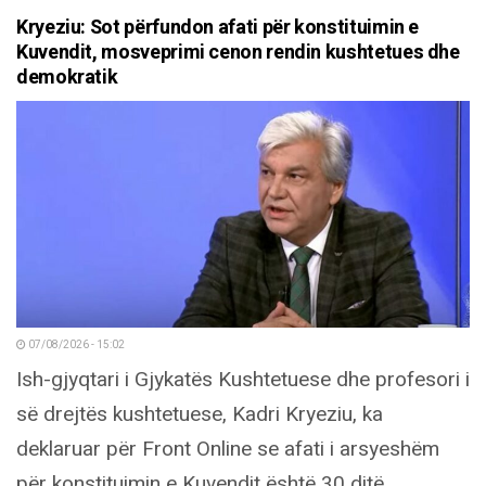
Kryeziu: Sot përfundon afati për konstituimin e
Kuvendit, mosveprimi cenon rendin kushtetues dhe
demokratik
07/08/2026 - 15:02
Ish-gjyqtari i Gjykatës Kushtetuese dhe profesori i
së drejtës kushtetuese, Kadri Kryeziu, ka
deklaruar për Front Online se afati i arsyeshëm
për konstituimin e Kuvendit është 30 ditë...