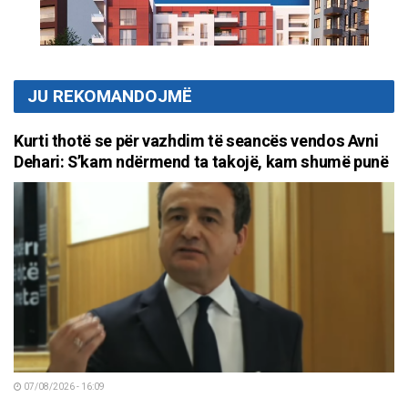
JU REKOMANDOJMË
Kurti thotë se për vazhdim të seancës vendos Avni
Dehari: S’kam ndërmend ta takojë, kam shumë punë
07/08/2026 - 16:09