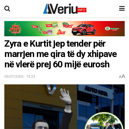
Zyra e Kurtit jep tender për
marrjen me qira të dy xhipave
në vlerë prej 60 mijë eurosh
A
09/07/2026 - 13:23
A