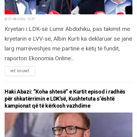
07/08/2026 - 15:37
Kryetari i LDK-së Lumir Abdixhiku, pas takimit me
kryetarin e LVV-së, Albin Kurti ka deklaruar se janë
larg marrëveshjes me partinë e këtij të fundit,
raporton Ekonomia Online...
DETAILS
MË SHUMË
Haki Abazi: “Koha shtesë” e Kurtit episod i radhës
për shkatërrimin e LDK’së, Kushtetuta s’është
kampionat që të kërkosh vazhdime