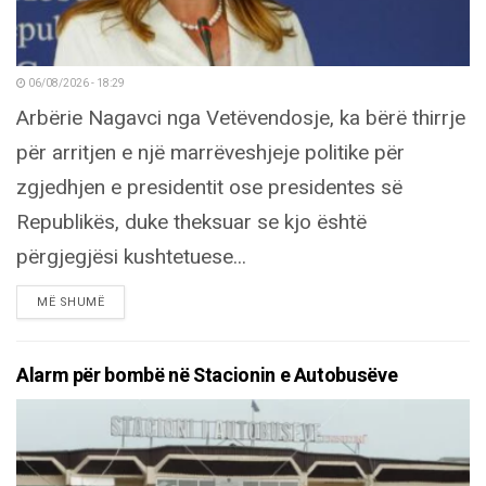
06/08/2026 - 18:29
Arbërie Nagavci nga Vetëvendosje, ka bërë thirrje
për arritjen e një marrëveshjeje politike për
zgjedhjen e presidentit ose presidentes së
Republikës, duke theksuar se kjo është
përgjegjësi kushtetuese...
DETAILS
MË SHUMË
Alarm për bombë në Stacionin e Autobusëve