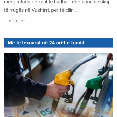
mërgimtarin që kushte hudhur mbeturina në skaj
të rrugës në Vushtrri, për të cilin...
DETAILS
MË SHUMË
Më të lexuarat në 24 orët e fundit