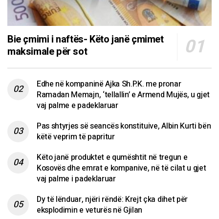
Bie çmimi i naftës- Këto janë çmimet
maksimale për sot
Edhe në kompaninë Ajka Sh.P.K. me pronar
Ramadan Memajn, ‘tellallin’ e Armend Mujës, u gjet
vaj palme e padeklaruar
Pas shtyrjes së seancës konstituive, Albin Kurti bën
këtë veprim të papritur
Këto janë produktet e qumështit në tregun e
Kosovës dhe emrat e kompanive, në të cilat u gjet
vaj palme i padeklaruar
Dy të lënduar, njëri rëndë: Krejt çka dihet për
eksplodimin e veturës në Gjilan