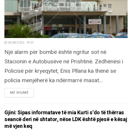
06/08/2026 - 18:07
Një alarm për bombë është ngritur sot në
Stacionin e Autobusëve në Prishtinë. Zëdhënësi i
Policisë për kryeqytet, Enis Pllana ka thënë se
policia menjëherë ka ndërmarrë masat...
DETAILS
MË SHUMË
Gjini: Sipas informatave të mia Kurti s’do të thërras
seancë deri në shtator, nëse LDK është pjesë e kësaj
më vjen keq