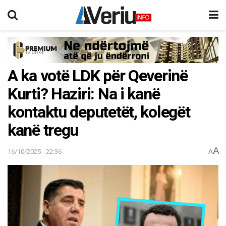
A ka votë LDK për Qeverinë
Kurti? Haziri: Na i kanë
kontaktu deputetët, kolegët
kanë tregu
A
16/10/2025 - 22:36
A