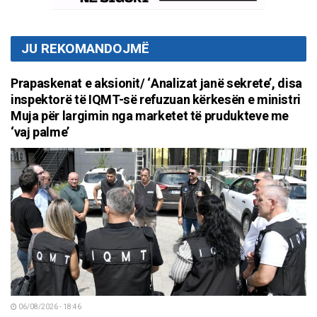
JU REKOMANDOJMË
Prapaskenat e aksionit/ ‘Analizat janë sekrete’, disa
inspektorë të IQMT-së refuzuan kërkesën e ministri
Muja për largimin nga marketet të prudukteve me
‘vaj palme’
06/08/2026 - 18:46