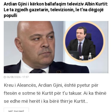
Ardian Gjini i kërkon ballafaqim televiziv Albin Kurtit:
Le ta zgjedh gazetarin, televizionin, le t’na dëgjojë
populli
06/08/2026 - 17:37
Kreu i Aleancës, Ardian Gjini, është pyetur për
ftesën e sotme të Kurtit për t’u takuar. Ai ka thënë
se edhe më herët i ka bërë thirrje Kurtit...
DETAILS
MË SHUMË