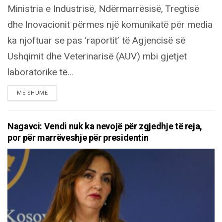
Ministria e Industrisë, Ndërmarrësisë, Tregtisë
dhe Inovacionit përmes një komunikatë për media
ka njoftuar se pas ‘raportit’ të Agjencisë së
Ushqimit dhe Veterinarisë (AUV) mbi gjetjet
laboratorike të...
DETAILS
MË SHUMË
Nagavci: Vendi nuk ka nevojë për zgjedhje të reja,
por për marrëveshje për presidentin