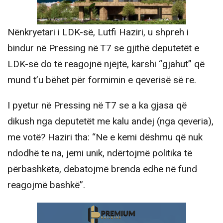
Nënkryetari i LDK-së, Lutfi Haziri, u shpreh i
bindur në Pressing në T7 se gjithë deputetët e
LDK-së do të reagojnë njëjtë, karshi “gjahut” që
mund t’u bëhet për formimin e qeverisë së re.
I pyetur në Pressing në T7 se a ka gjasa që
dikush nga deputetët me kalu andej (nga qeveria),
me votë? Haziri tha: “Ne e kemi dëshmu që nuk
ndodhë te na, jemi unik, ndërtojmë politika të
përbashkëta, debatojmë brenda edhe në fund
reagojmë bashkë”.