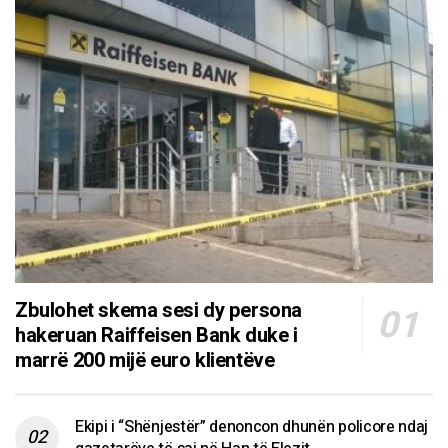
Zbulohet skema sesi dy persona
hakeruan Raiffeisen Bank duke i
marrë 200 mijë euro klientëve
Ekipi i “Shënjestër” denoncon dhunën policore ndaj