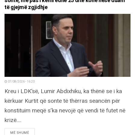
sonte, më pas i kemi edhe 25 ditë kohë nëse duam
të gjejmë zgjidhje
07/08/2026 - 16:20
Kreu i LDK’së, Lumir Abdixhiku, ka thënë se i ka
kërkuar Kurtit që sonte të thërras seancën për
konstituim meqë s’ka nevojë që vendi të futet në
krizë....
DETAILS
MË SHUMË