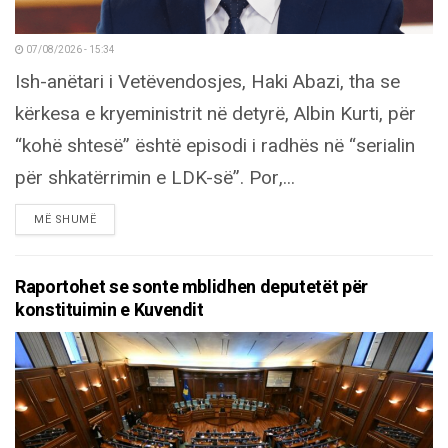
07/08/2026 - 15:34
Ish-anëtari i Vetëvendosjes, Haki Abazi, tha se
kërkesa e kryeministrit në detyrë, Albin Kurti, për
“kohë shtesë” është episodi i radhës në “serialin
për shkatërrimin e LDK-së”. Por,...
DETAILS
MË SHUMË
Raportohet se sonte mblidhen deputetët për
konstituimin e Kuvendit