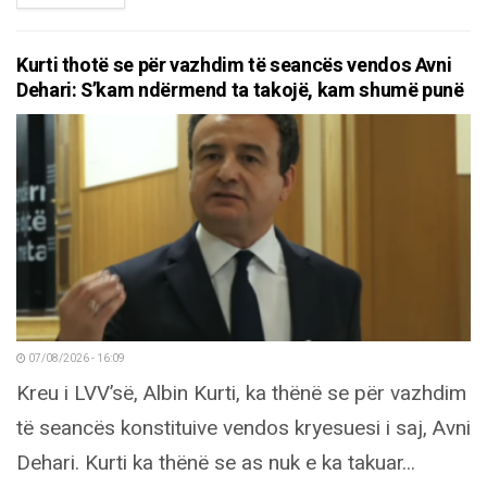
Kurti thotë se për vazhdim të seancës vendos Avni
Dehari: S’kam ndërmend ta takojë, kam shumë punë
07/08/2026 - 16:09
Kreu i LVV’së, Albin Kurti, ka thënë se për vazhdim
të seancës konstituive vendos kryesuesi i saj, Avni
Dehari. Kurti ka thënë se as nuk e ka takuar...