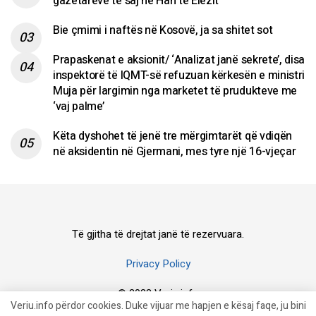
gazetarëve të saj në Han të Elezit
Bie çmimi i naftës në Kosovë, ja sa shitet sot
Prapaskenat e aksionit/ ‘Analizat janë sekrete’, disa
inspektorë të IQMT-së refuzuan kërkesën e ministri
Muja për largimin nga marketet të prudukteve me
‘vaj palme’
Këta dyshohet të jenë tre mërgimtarët që vdiqën
në aksidentin në Gjermani, mes tyre një 16-vjeçar
Të gjitha të drejtat janë të rezervuara.
Privacy Policy
© 2023 Veriu.info
Veriu.info përdor cookies. Duke vijuar me hapjen e kësaj faqe, ju bini