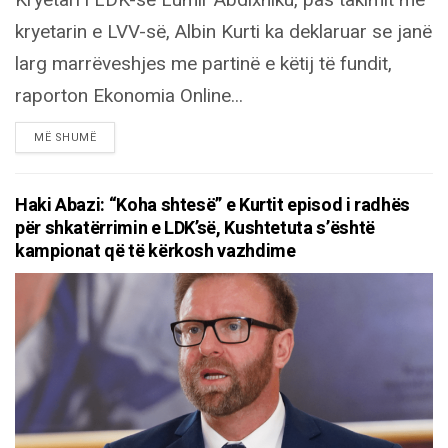
kryetarin e LVV-së, Albin Kurti ka deklaruar se janë
larg marrëveshjes me partinë e këtij të fundit,
raporton Ekonomia Online...
DETAILS
MË SHUMË
Haki Abazi: “Koha shtesë” e Kurtit episod i radhës
për shkatërrimin e LDK’së, Kushtetuta s’është
kampionat që të kërkosh vazhdime