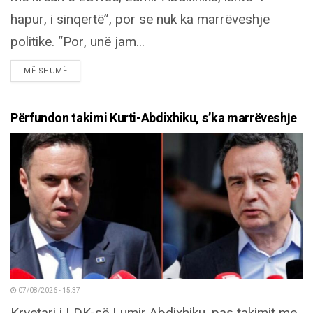
hapur, i sinqertë”, por se nuk ka marrëveshje
politike. “Por, unë jam...
DETAILS
MË SHUMË
Përfundon takimi Kurti-Abdixhiku, s’ka marrëveshje
07/08/2026 - 15:37
Kryetari i LDK-së Lumir Abdixhiku, pas takimit me