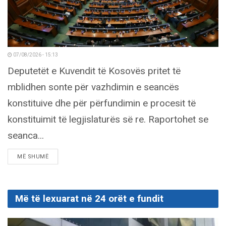
07/08/2026 - 15:13
Deputetët e Kuvendit të Kosovës pritet të
mblidhen sonte për vazhdimin e seancës
konstituive dhe për përfundimin e procesit të
konstituimit të legjislaturës së re. Raportohet se
seanca...
DETAILS
MË SHUMË
Më të lexuarat në 24 orët e fundit