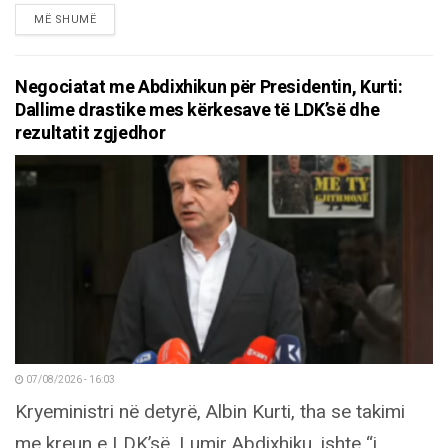
DETAILS
MË SHUMË
Negociatat me Abdixhikun për Presidentin, Kurti:
Dallime drastike mes kërkesave të LDK’së dhe
rezultatit zgjedhor
07/08/2026 - 16:03
Kryeministri në detyrë, Albin Kurti, tha se takimi
me kreun e LDK’së, Lumir Abdixhiku, ishte “i