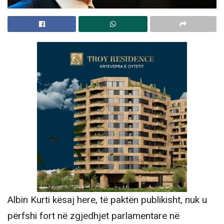
Albin Kurti kësaj here, të paktën publikisht, nuk u
përfshi fort në zgjedhjet parlamentare në