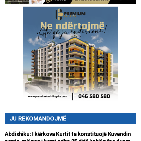
JU REKOMANDOJMË
Abdixhiku: I kërkova Kurtit ta konstituojë Kuvendin