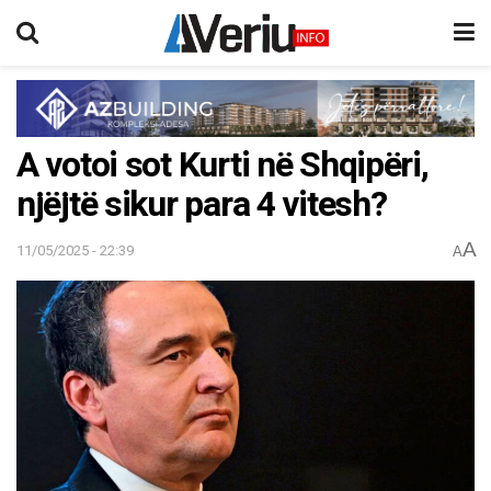
A votoi sot Kurti në Shqipëri,
njëjtë sikur para 4 vitesh?
A
11/05/2025 - 22:39
A