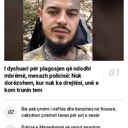
I dyshuari për plagosjen që ndodhi
mbrëmë, mesazh policisë: Nuk
dorëzohem, kur nuk ka drejtësi, unë e
kom trunin tem
Bie pak çmimi i naftës dhe benzinës në Kosovë,
caktohen çmimet tavan për sot e nesër
Policia e Maqedonisë së veriut arreston