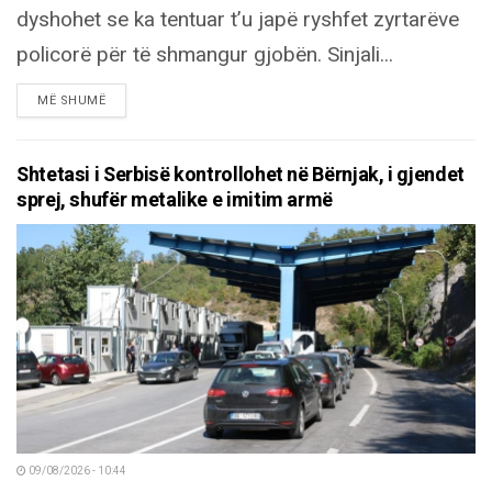
dyshohet se ka tentuar t’u japë ryshfet zyrtarëve
policorë për të shmangur gjobën. Sinjali...
DETAILS
MË SHUMË
Shtetasi i Serbisë kontrollohet në Bërnjak, i gjendet
sprej, shufër metalike e imitim armë
09/08/2026 - 10:44