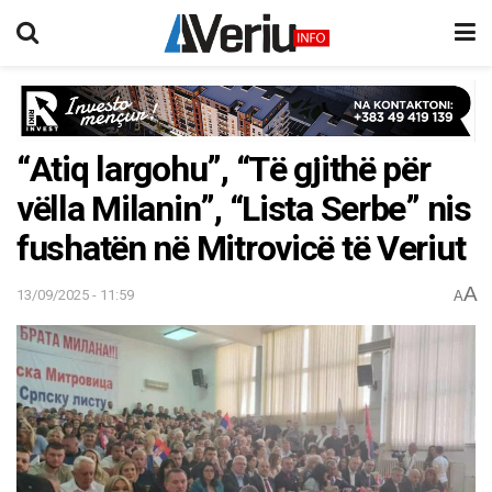
“Atiq largohu”, “Të gjithë për
vëlla Milanin”, “Lista Serbe” nis
fushatën në Mitrovicë të Veriut
A
13/09/2025 - 11:59
A