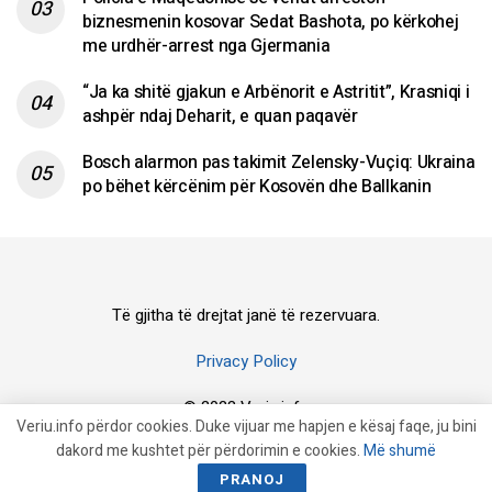
biznesmenin kosovar Sedat Bashota, po kërkohej
me urdhër-arrest nga Gjermania
“Ja ka shitë gjakun e Arbënorit e Astritit”, Krasniqi i
ashpër ndaj Deharit, e quan paqavër
Bosch alarmon pas takimit Zelensky-Vuçiq: Ukraina
po bëhet kërcënim për Kosovën dhe Ballkanin
Të gjitha të drejtat janë të rezervuara.
Privacy Policy
© 2023 Veriu.info
Veriu.info përdor cookies. Duke vijuar me hapjen e kësaj faqe, ju bini
dakord me kushtet për përdorimin e cookies.
Më shumë
PRANOJ