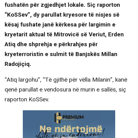
fushatën për zgjedhjet lokale. Siç raporton
“KoSSev”, dy parullat kryesore të nisjes së
kësaj fushate janë kërkesa për largimin e
kryetarit aktual të Mitrovicë së Veriut, Erden
Atiq dhe shprehja e përkrahjes për
kryeterroristin e sulmit të Banjskës Millan
Radojiçiq.
“Atiq largohu”, “Të gjithë për vëlla Milanin”, kanë
qenë parullat e vendosura në murin e sallës, siç
raporton KoSSev.