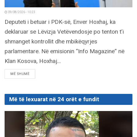
09/08/2026 - 10:23
Deputeti i betuar i PDK-së, Enver Hoxhaj, ka
deklaruar se Lëvizja Vetëvendosje po tenton t’i
shmanget kontrollit dhe mbikëqyrjes
parlamentare. Në emisionin “Info Magazine” në
Klan Kosova, Hoxhaj...
DETAILS
MË SHUMË
Më të lexuarat në 24 orët e fundit