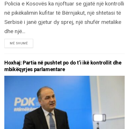
Policia e Kosovës ka njoftuar se gjatë një kontrolli
në pikëkalimin kufitar të Bërnjakut, një shtetasi të
Serbisë i janë gjetur dy sprej, një shufër metalike
dhe një...
DETAILS
MË SHUMË
Hoxhaj: Partia në pushtet po do t’i ikë kontrollit dhe
mbikëqyrjes parlamentare