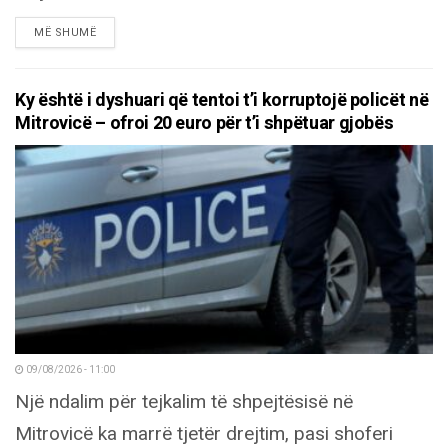
DETAILS
MË SHUMË
Ky është i dyshuari që tentoi t’i korruptojë policët në
Mitrovicë – ofroi 20 euro për t’i shpëtuar gjobës
09/08/2026 - 11:00
Një ndalim për tejkalim të shpejtësisë në
Mitrovicë ka marrë tjetër drejtim, pasi shoferi