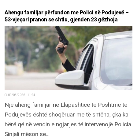
Ahengu familjar përfundon me Polici në Podujevë –
53-vjeçari pranon se shtiu, gjenden 23 gëzhoja
09/08/2026 - 11:24
Një aheng familjar në Llapashticë të Poshtme të
Podujevës është shoqëruar me të shtëna, çka ka
bërë që në vendin e ngjarjes të intervenojë Policia.
Sinjali mëson se...