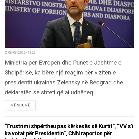
09/08/2026 - 12:28
Ministria për Evropën dhe Punët e Jashtme e
Shqipërisë, ka bërë një reagim për vizitën e
presidentit ukrainas Zelensky në Beograd dhe
deklaratën se shteti që ai udhëheq...
DETAILS
MË SHUMË
“Frustrimi shpërtheu pas kërkesës së Kurtit”, “VV s’i
ka votat për Presidentin”, CNN raporton për