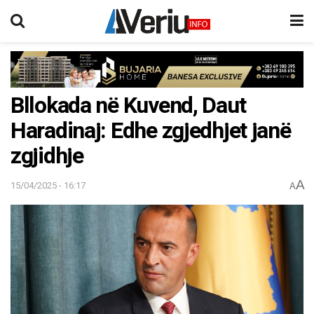
Bllokada në Kuvend, Daut
Haradinaj: Edhe zgjedhjet janë
zgjidhje
A
15/04/2025 - 16:17
A