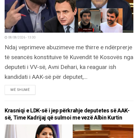
08/08/2026 - 13:00
Ndaj veprimeve abuzimeve me thirre e ndërprerje
të seancës konstituive të Kuvendit të Kosovës nga
deputeti i VV-së, Avni Dehari, ka reaguar ish
kandidati i AAK-së për deputet,...
DETAILS
MË SHUMË
Krasniqi e LDK-së i jep përkrahje deputetes së AAK-
së, Time Kadrijaj që sulmoi me vezë Albin Kurtin