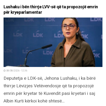
Lushaku i bën thirrje LVV-së që ta propozojë emrin
për kryeparlamentar
08/08/2026 - 12:36
Deputetja e LDK-së, Jehona Lushaku, i ka bërë
thirrje Lëvizjes Vetëvendosje që ta propozojë
emrin për kryetar të Kuvendit pasi kryetari i saj
Albin Kurti kërkoi kohë shtesë...