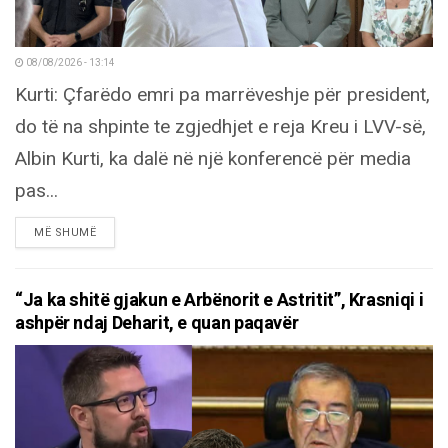
08/08/2026 - 13:14
Kurti: Çfarëdo emri pa marrëveshje për president,
do të na shpinte te zgjedhjet e reja Kreu i LVV-së,
Albin Kurti, ka dalë në një konferencë për media
pas...
DETAILS
MË SHUMË
“Ja ka shitë gjakun e Arbënorit e Astritit”, Krasniqi i
ashpër ndaj Deharit, e quan paqavër