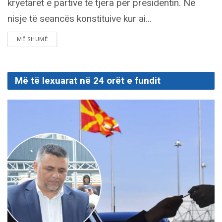
kryetarët e partive të tjera për presidentin. Në
nisje të seancës konstituive kur ai...
DETAILS
MË SHUMË
Më të lexuarat në 24 orët e fundit