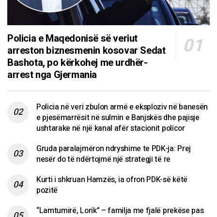
Policia e Maqedonisë së veriut
arreston biznesmenin kosovar Sedat
Bashota, po kërkohej me urdhër-
arrest nga Gjermania
Policia në veri zbulon armë e eksploziv në banesën
e pjesëmarrësit në sulmin e Banjskës dhe pajisje
ushtarake në një kanal afër stacionit policor
Gruda paralajmëron ndryshime te PDK-ja: Prej
nesër do të ndërtojmë një strategji të re
Kurti i shkruan Hamzës, ia ofron PDK-së këtë
pozitë
“Lamtumirë, Lorik” – familja me fjalë prekëse pas