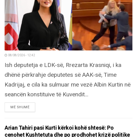
08/08/2026 - 12:42
Ish deputetja e LDK-së, Rrezarta Krasniqi, i ka
dhënë përkrahje deputetes së AAK-së, Time
Kadrijaj, e cila ka sulmuar me vezë Albin Kurtin në
seancën konstituive të Kuvendit...
DETAILS
MË SHUMË
Arian Tahiri pasi Kurti kërkoi kohë shtesë: Po
cenohet Kushtetuta dhe po prodhohet krizë politike