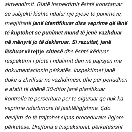
aktvendimit. Gjatë inspektimit është konstatuar
se subjekti kishte ndalur një pjesë të punimeve,
megjithatë
janë identifikuar disa veprime që lënë
të kuptohet se punimet mund të jenë vazhduar
në mënyrë jo të deklaruar
.
Si rezultat, janë
lëshuar
vërejtje
shtesë
dhe është kërkuar
respektimi i plotë i ndalimit deri në pajisjen me
dokumentacionin përkatës. Inspektimet janë
duke u zhvilluar në vazhdimësi, dhe për periudhën
e afatit të dhënë 30-ditor janë planifikuar
kontrolle të përsëritura për të siguruar që nuk ka
veprime ndërtimore të jashtëligjshme. Çdo
devijim do të trajtohet sipas procedurave ligjore
përkatëse. Drejtoria e Inspeksionit, përkatësisht