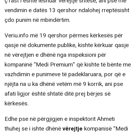
ç’rast i është lëshuar vërejtje shtesë, ani pse me
vendimin e datës 13 qershor ndalohej rreptësisht
çdo punim në mbindërtim.
Veriu.info më 19 qershor përmes kërkesës për
qasje në dokumente publike, kishte kërkuar qasje
në vërejtjen e dhënë nga inspeksioni për
kompaninë “Medi Premium” që kishte të bënte me
vazhdimin e punimeve të padeklaruara, por që e
njëjta na u ka dhënë vetëm më 9 korrik, ani pse
afati ligjor është shtatë ditë prej bërjes së
kërkesës.
Edhe pse në përgjigjen e inspektorit Ahmeti
thuhej se i ishte dhënë
vërejtje
kompanisë “Medi