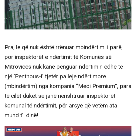
Pra, le që nuk është rrënuar mbindërtimi i parë,
por inspektorët e ndërtimit të Komunës së
Mitrovicës nuk kanë penguar ndërtimin edhe të
një ‘Penthous-i’ tjetër pa leje ndërtimore
(mbindërtim) nga kompania “Medi Premium”, para
të cilët duket se janë nënshtruar inspektorët
komunal të ndërtimit, për arsye që vetëm ata
mund t’i dinë!