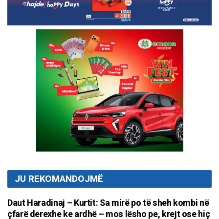
JU REKOMANDOJMË
Daut Haradinaj – Kurtit: Sa mirë po të sheh kombi në
çfarë derexhe ke ardhë – mos lësho pe, krejt ose hiç