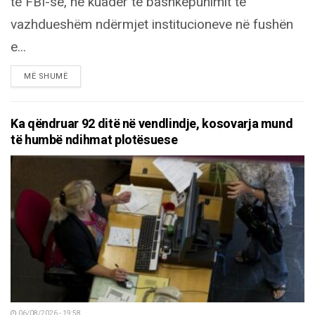
të FBI-së, në kuadër të bashkëpunimit të
vazhdueshëm ndërmjet institucioneve në fushën
e...
DETAILS
MË SHUMË
Ka qëndruar 92 ditë në vendlindje, kosovarja mund
të humbë ndihmat plotësuese
06/08/2026 - 19:58