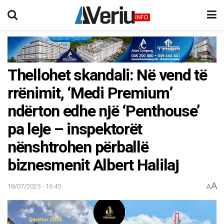
Thellohet skandali: Në vend të
rrënimit, ‘Medi Premium’
ndërton edhe një ‘Penthouse’
pa leje – inspektorët
nënshtrohen përballë
biznesmenit Albert Halilaj
A
18/07/2025 - 16:45
A