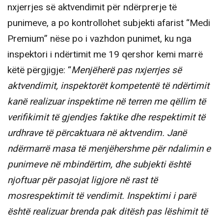
nxjerrjes së aktvendimit për ndërprerje të
punimeve, a po kontrollohet subjekti afarist “Medi
Premium” nëse po i vazhdon punimet, ku nga
inspektori i ndërtimit me 19 qershor kemi marrë
këtë përgjigje: “
Menjëherë pas nxjerrjes së
aktvendimit, inspektorët kompetentë të ndërtimit
kanë realizuar inspektime në terren me qëllim të
verifikimit të gjendjes faktike dhe respektimit të
urdhrave të përcaktuara në aktvendim. Janë
ndërmarrë masa të menjëhershme për ndalimin e
punimeve në mbindërtim, dhe subjekti është
njoftuar për pasojat ligjore në rast të
mosrespektimit të vendimit. Inspektimi i parë
është realizuar brenda pak ditësh pas lëshimit të