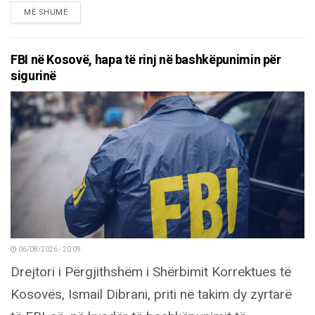
DETAILS
MË SHUMË
FBI në Kosovë, hapa të rinj në bashkëpunimin për
sigurinë
06/08/2026 - 20:09
Drejtori i Përgjithshëm i Shërbimit Korrektues të
Kosovës, Ismail Dibrani, priti në takim dy zyrtarë