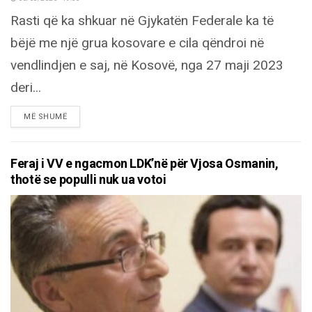
Rasti që ka shkuar në Gjykatën Federale ka të
bëjë me një grua kosovare e cila qëndroi në
vendlindjen e saj, në Kosovë, nga 27 maji 2023
deri...
DETAILS
MË SHUMË
Feraj i VV e ngacmon LDK’në për Vjosa Osmanin,
thotë se populli nuk ua votoi