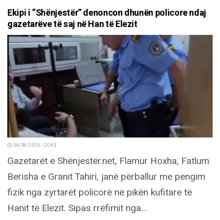
Ekipi i “Shënjestër” denoncon dhunën policore ndaj
gazetarëve të saj në Han të Elezit
06/08/2026 - 20:43
Gazetarët e Shënjestër.net, Flamur Hoxha, Fatlum
Berisha e Granit Tahiri, janë përballur me pengim
fizik nga zyrtarët policorë në pikën kufitare të
Hanit të Elezit. Sipas rrëfimit nga...