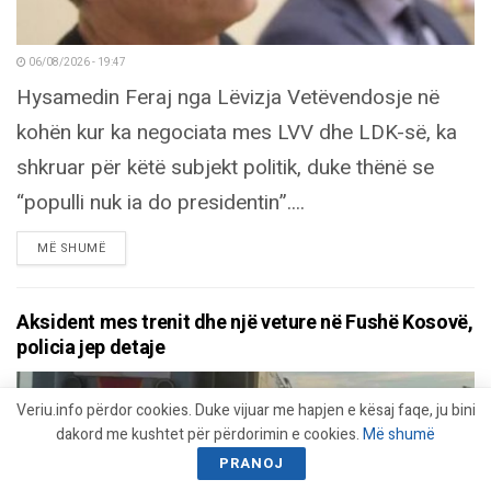
06/08/2026 - 19:47
Hysamedin Feraj nga Lëvizja Vetëvendosje në
kohën kur ka negociata mes LVV dhe LDK-së, ka
shkruar për këtë subjekt politik, duke thënë se
“populli nuk ia do presidentin”....
DETAILS
MË SHUMË
Aksident mes trenit dhe një veture në Fushë Kosovë,
policia jep detaje
Veriu.info përdor cookies. Duke vijuar me hapjen e kësaj faqe, ju bini
dakord me kushtet për përdorimin e cookies.
Më shumë
PRANOJ