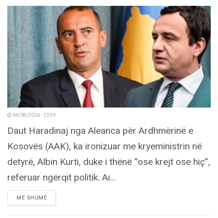
06/08/2026 - 20:59
Daut Haradinaj nga Aleanca për Ardhmërinë e
Kosovës (AAK), ka ironizuar me kryeministrin në
detyrë, Albin Kurti, duke i thënë “ose krejt ose hiç”,
referuar ngërqit politik. Ai...
DETAILS
MË SHUMË