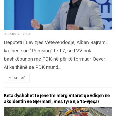
06/08/2026 - 23:03
Deputeti i Lëvizjes Vetëvendosje, Alban Bajrami,
ka thënë në “Pressing” të T7, se LVV nuk
bashkëpunon me PDK-në për të formuar Qeveri.
Ai ka thënë se PDK mund...
DETAILS
MË SHUMË
Këta dyshohet të jenë tre mërgimtarët që vdiqën në
aksidentin në Gjermani, mes tyre një 16-vjeçar