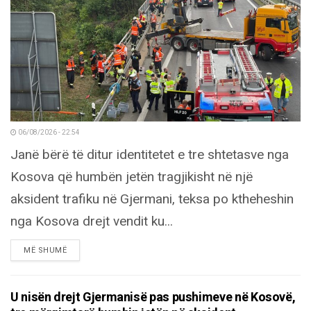
06/08/2026 - 22:54
Janë bërë të ditur identitetet e tre shtetasve nga
Kosova që humbën jetën tragjikisht në një
aksident trafiku në Gjermani, teksa po ktheheshin
nga Kosova drejt vendit ku...
DETAILS
MË SHUMË
U nisën drejt Gjermanisë pas pushimeve në Kosovë,