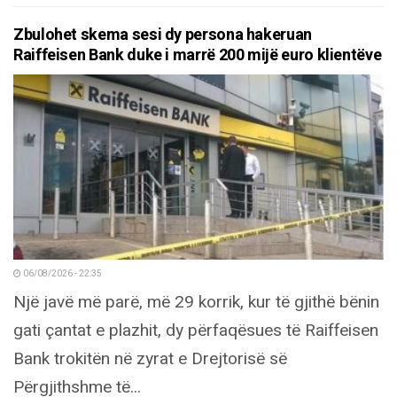
Zbulohet skema sesi dy persona hakeruan
Raiffeisen Bank duke i marrë 200 mijë euro klientëve
06/08/2026 - 22:35
Një javë më parë, më 29 korrik, kur të gjithë bënin
gati çantat e plazhit, dy përfaqësues të Raiffeisen
Bank trokitën në zyrat e Drejtorisë së
Përgjithshme të...