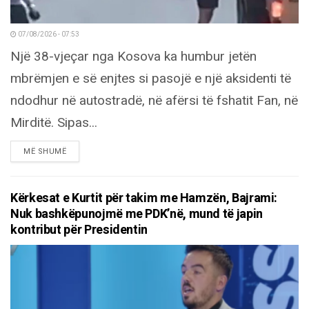
07/08/2026 - 07:53
Një 38-vjeçar nga Kosova ka humbur jetën
mbrëmjen e së enjtes si pasojë e një aksidenti të
ndodhur në autostradë, në afërsi të fshatit Fan, në
Mirditë. Sipas...
DETAILS
MË SHUMË
Kërkesat e Kurtit për takim me Hamzën, Bajrami:
Nuk bashkëpunojmë me PDK’në, mund të japin
kontribut për Presidentin