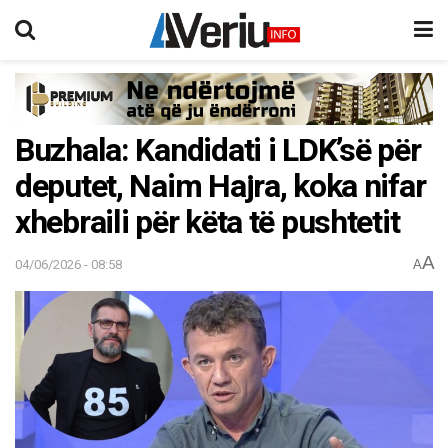
Buzhala: Kandidati i LDK’së për
deputet, Naim Hajra, koka nifar
xhebraili për këta të pushtetit
A
04/06/2026 - 08:58
A