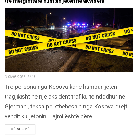
tre mërgimtarë humbin jetën në aksident
06/08/2026 - 22:48
Tre persona nga Kosova kanë humbur jetën
tragjikisht në një aksident trafiku të ndodhur në
Gjermani, teksa po ktheheshin nga Kosova drejt
vendit ku jetonin. Lajmi është bërë...
DETAILS
MË SHUMË