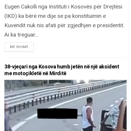
Eugen Cakolli nga Instituti i Kosovës për Drejtësi
(IKD) ka bërë me dije se pa konstituimin e
Kuvendit nuk nis afati për zgjedhjen e presidentit.
Ai ka treguar...
DETAILS
MË SHUMË
38-vjeçari nga Kosova humb jetën në një aksident
me motoçikletë në Mirditë