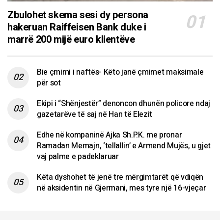
Zbulohet skema sesi dy persona
hakeruan Raiffeisen Bank duke i
marrë 200 mijë euro klientëve
Bie çmimi i naftës- Këto janë çmimet maksimale
për sot
Ekipi i “Shënjestër” denoncon dhunën policore ndaj
gazetarëve të saj në Han të Elezit
Edhe në kompaninë Ajka Sh.P.K. me pronar
Ramadan Memajn, ‘tellallin’ e Armend Mujës, u gjet
vaj palme e padeklaruar
Këta dyshohet të jenë tre mërgimtarët që vdiqën
në aksidentin në Gjermani, mes tyre një 16-vjeçar