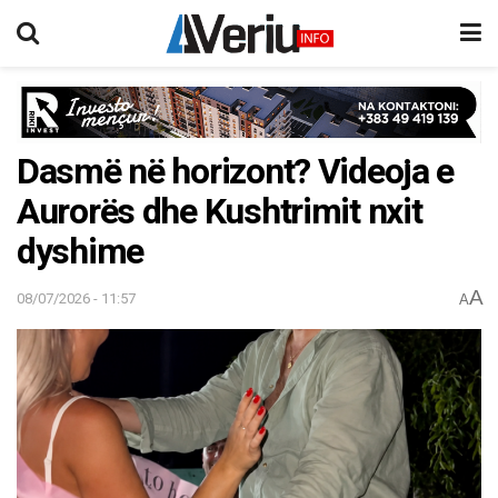
Dasmë në horizont? Videoja e
Aurorës dhe Kushtrimit nxit
dyshime
A
08/07/2026 - 11:57
A