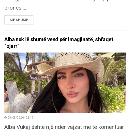
pronësi...
DETAILS
MË SHUMË
Alba nuk lë shumë vend për imagjinatë, shfaqet
“zjarr”
08/08/2026 - 21:49
Alba Vukaj është një ndër vajzat me të komentuar