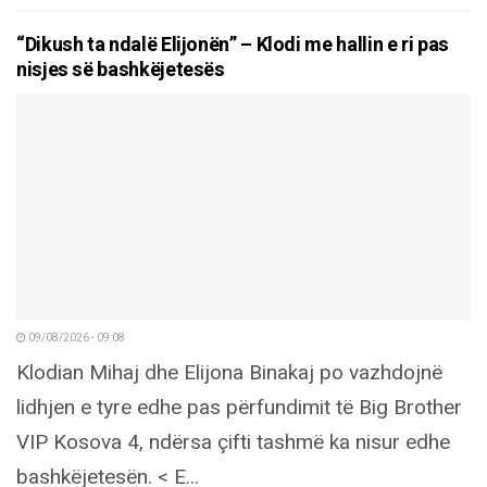
“Dikush ta ndalë Elijonën” – Klodi me hallin e ri pas
nisjes së bashkëjetesës
09/08/2026 - 09:08
Klodian Mihaj dhe Elijona Binakaj po vazhdojnë
lidhjen e tyre edhe pas përfundimit të Big Brother
VIP Kosova 4, ndërsa çifti tashmë ka nisur edhe
bashkëjetesën. < E...