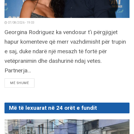
07/08/2026 - 19:03
Georgina Rodriguez ka vendosur t’i përgjigjet
hapur komenteve që merr vazhdimisht për trupin
e saj, duke ndarë një mesazh të fortë për
vetëpranimin dhe dashurinë ndaj vetes.
Partnerja...
DETAILS
MË SHUMË
Më të lexuarat në 24 orët e fundit