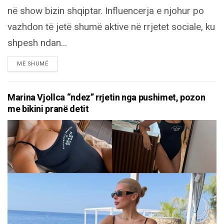
në show bizin shqiptar. Influencerja e njohur po
vazhdon të jetë shumë aktive në rrjetet sociale, ku
shpesh ndan...
DETAILS
MË SHUMË
Marina Vjollca “ndez” rrjetin nga pushimet, pozon
me bikini pranë detit