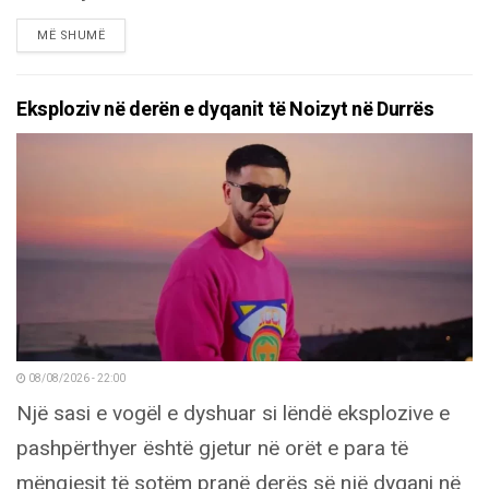
DETAILS
MË SHUMË
Eksploziv në derën e dyqanit të Noizyt në Durrës
08/08/2026 - 22:00
Një sasi e vogël e dyshuar si lëndë eksplozive e
pashpërthyer është gjetur në orët e para të
mëngjesit të sotëm pranë derës së një dyqani në