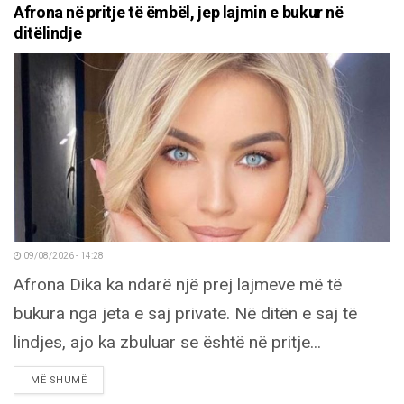
Afrona në pritje të ëmbël, jep lajmin e bukur në
ditëlindje
09/08/2026 - 14:28
Afrona Dika ka ndarë një prej lajmeve më të
bukura nga jeta e saj private. Në ditën e saj të
lindjes, ajo ka zbuluar se është në pritje...
DETAILS
MË SHUMË