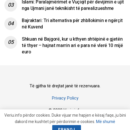
Islami: Paralajmërimet e Vuçiqit për devijimin e ujit
nga Ujmani janë teknikisht të parealizueshme
Bajraktari: Tri alternativa për zhbllokimin e ngërçit
në Kuvend
Shkuan në Bajgorë, kur u kthyen shtëpinë e gjetën
të thyer – hajnat marrin ari e para në vlerë 10 mijë
euro
Të gjitha të drejtat janë të rezervuara.
Privacy Policy
© 2023 Veriu.info
Veriu.info përdor cookies. Duke vijuar me hapjen e kësaj faqe, ju bini
dakord me kushtet për përdorimin e cookies.
Më shumë
PRANOJ