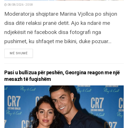
08/08/2026 - 20:58
Moderatorja shqiptare Marina Vjollca po shijon
disa ditë relaksi pranë detit. Ajo ka ndarë me
ndjekësit në facebook disa fotografi nga
pushimet, ku shfaqet me bikini, duke pozuar...
DETAILS
MË SHUMË
Pasi u bullizua për peshën, Georgina reagon me një
mesazh të fuqishëm