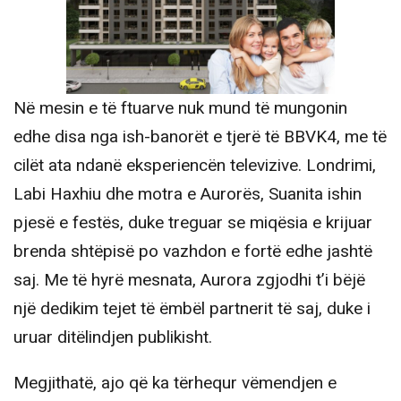
Në mesin e të ftuarve nuk mund të mungonin
edhe disa nga ish-banorët e tjerë të BBVK4, me të
cilët ata ndanë eksperiencën televizive. Londrimi,
Labi Haxhiu dhe motra e Aurorës, Suanita ishin
pjesë e festës, duke treguar se miqësia e krijuar
brenda shtëpisë po vazhdon e fortë edhe jashtë
saj. Me të hyrë mesnata, Aurora zgjodhi t’i bëjë
një dedikim tejet të ëmbël partnerit të saj, duke i
uruar ditëlindjen publikisht.
Megjithatë, ajo që ka tërhequr vëmendjen e