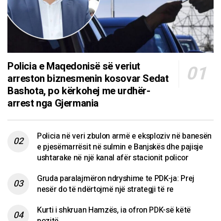
Policia e Maqedonisë së veriut
arreston biznesmenin kosovar Sedat
Bashota, po kërkohej me urdhër-
arrest nga Gjermania
Policia në veri zbulon armë e eksploziv në banesën
e pjesëmarrësit në sulmin e Banjskës dhe pajisje
ushtarake në një kanal afër stacionit policor
Gruda paralajmëron ndryshime te PDK-ja: Prej
nesër do të ndërtojmë një strategji të re
Kurti i shkruan Hamzës, ia ofron PDK-së këtë
pozitë