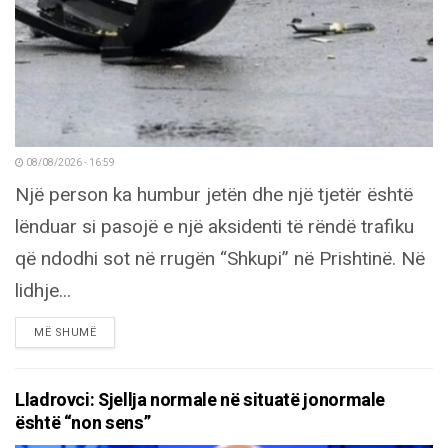
08/08/2026 - 16:59
Një person ka humbur jetën dhe një tjetër është
lënduar si pasojë e një aksidenti të rëndë trafiku
që ndodhi sot në rrugën “Shkupi” në Prishtinë. Në
lidhje...
DETAILS
MË SHUMË
Lladrovci: Sjellja normale në situatë jonormale
është “non sens”