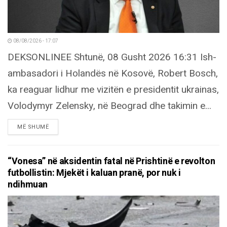
08/08/2026 - 17:07
DEKSONLINEE Shtunë, 08 Gusht 2026 16:31 Ish-
ambasadori i Holandës në Kosovë, Robert Bosch,
ka reaguar lidhur me vizitën e presidentit ukrainas,
Volodymyr Zelensky, në Beograd dhe takimin e...
DETAILS
MË SHUMË
“Vonesa” në aksidentin fatal në Prishtinë e revolton
futbollistin: Mjekët i kaluan pranë, por nuk i
ndihmuan