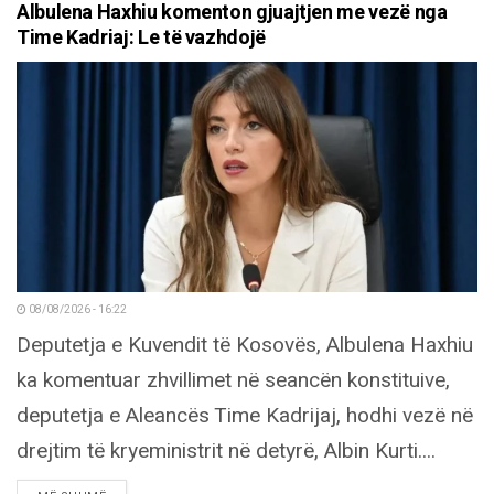
Albulena Haxhiu komenton gjuajtjen me vezë nga
Time Kadriaj: Le të vazhdojë
08/08/2026 - 16:22
Deputetja e Kuvendit të Kosovës, Albulena Haxhiu
ka komentuar zhvillimet në seancën konstituive,
deputetja e Aleancës Time Kadrijaj, hodhi vezë në
drejtim të kryeministrit në detyrë, Albin Kurti....