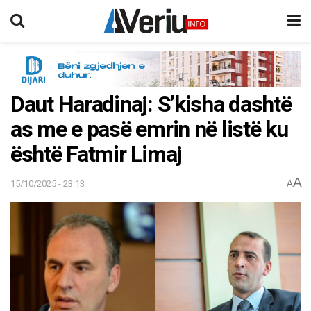
Daut Haradinaj: S’kisha dashtë
as me e pasë emrin në listë ku
është Fatmir Limaj
A
15/10/2025 - 23:13
A