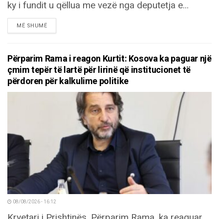
ky i fundit u qëllua me vezë nga deputetja e...
DETAILS
MË SHUMË
Përparim Rama i reagon Kurtit: Kosova ka paguar një
çmim tepër të lartë për lirinë që institucionet të
përdoren për kalkulime politike
08/08/2026 - 16:12
Kryetari i Prishtinës, Përparim Rama, ka reaguar