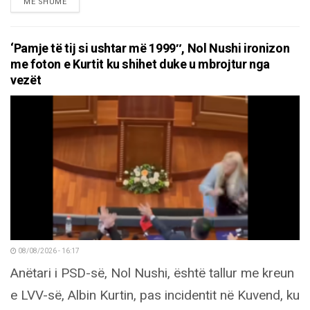
DETAILS
MË SHUMË
‘Pamje të tij si ushtar më 1999″, Nol Nushi ironizon
me foton e Kurtit ku shihet duke u mbrojtur nga
vezët
08/08/2026 - 16:17
Anëtari i PSD-së, Nol Nushi, është tallur me kreun
e LVV-së, Albin Kurtin, pas incidentit në Kuvend, ku