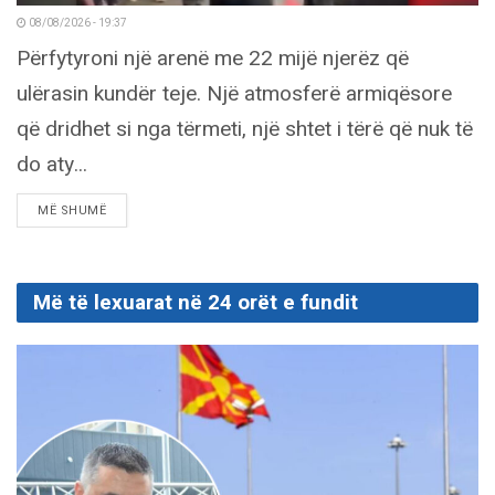
08/08/2026 - 19:37
Përfytyroni një arenë me 22 mijë njerëz që
ulërasin kundër teje. Një atmosferë armiqësore
që dridhet si nga tërmeti, një shtet i tërë që nuk të
do aty...
DETAILS
MË SHUMË
Më të lexuarat në 24 orët e fundit