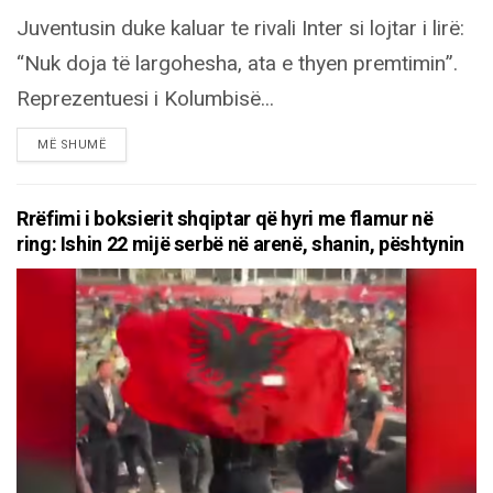
Juventusin duke kaluar te rivali Inter si lojtar i lirë:
“Nuk doja të largohesha, ata e thyen premtimin”.
Reprezentuesi i Kolumbisë...
DETAILS
MË SHUMË
Rrëfimi i boksierit shqiptar që hyri me flamur në
ring: Ishin 22 mijë serbë në arenë, shanin, pështynin