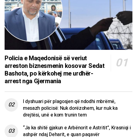
Policia e Maqedonisë së veriut
arreston biznesmenin kosovar Sedat
Bashota, po kërkohej me urdhër-
arrest nga Gjermania
I dyshuari për plagosjen që ndodhi mbrëmë,
mesazh policisë: Nuk dorëzohem, kur nuk ka
drejtësi, unë e kom trunin tem
“Ja ka shitë gjakun e Arbënorit e Astritit”, Krasniqi i
ashpër ndaj Deharit, e quan paqavër