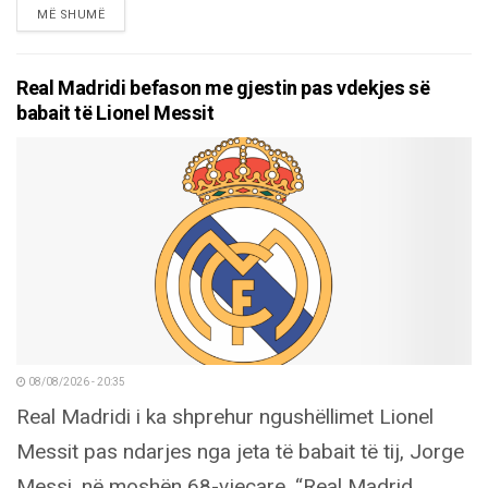
DETAILS
MË SHUMË
Real Madridi befason me gjestin pas vdekjes së
babait të Lionel Messit
08/08/2026 - 20:35
Real Madridi i ka shprehur ngushëllimet Lionel
Messit pas ndarjes nga jeta të babait të tij, Jorge
Messi, në moshën 68-vjeçare. “Real Madrid,