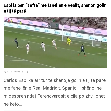
Espi ia bën “sefte” me fanellën e Realit, shënon golin
e tij të parë
08/08/2026 - 20:50
Carlos Espi ka arritur të shënojë golin e tij të parë
me fanellën e Real Madridit. Spanjolli, shënoi në
miqësoren ndaj Ferencvarosit e cila po zhvillohet
në këto...