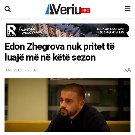
Edon Zhegrova nuk pritet të
luajë më në këtë sezon
A
09/05/2025 - 23:02
A