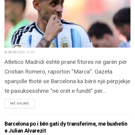
08/08/2026 - 21:57
Atletico Madridi është pranë fitores në garën për
Cristian Romero, raporton “Marca”. Gazeta
spanjolle thotë se Barcelona ka bërë një përpjekje
të pasuksesshme “në orët e fundit” për...
DETAILS
MË SHUMË
Barcelona po i bën gati dy transferime, me buxhetin
e Julian Alvarezit