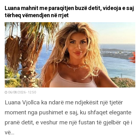
Luana mahnit me paraqitjen buzë detit, videoja e saj
tërheq vëmendjen në rrjet
06/08/2026 - 12:50
Luana Vjollca ka ndarë me ndjekësit një tjetër
moment nga pushimet e saj, ku shfaqet elegante
pranë detit, e veshur me një fustan të gjelbër që i
vë...