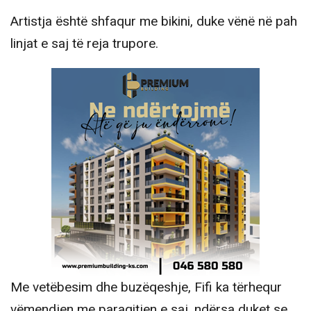
Artistja është shfaqur me bikini, duke vënë në pah
linjat e saj të reja trupore.
Me vetëbesim dhe buzëqeshje, Fifi ka tërhequr
vëmendjen me paraqitjen e saj, ndërsa duket se