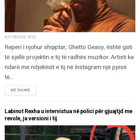
07/08/2026 - 09:54
Reperi i njohur shqiptar, Ghetto Geasy, është gati
të sjellë projektin e tij të radhës muzikor. Artisti ka
ndarë me ndjekësit e tij në Instagram një pjesë
të...
DETAILS
MË SHUMË
Labinot Rexha u intervistua në polici për gjuajtjd me
revole, ja versioni i tij