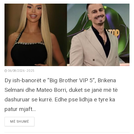
06/08/2026 - 20:25
Dy ish-banorët e “Big Brother VIP 5”, Brikena
Selmani dhe Mateo Borri, duket se janë më të
dashuruar se kurrë. Edhe pse lidhja e tyre ka
patur mjaft...
DETAILS
MË SHUMË