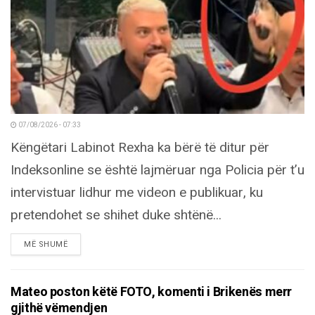
07/08/2026 - 07:33
Këngëtari Labinot Rexha ka bërë të ditur për
Indeksonline se është lajmëruar nga Policia për t’u
intervistuar lidhur me videon e publikuar, ku
pretendohet se shihet duke shtënë...
DETAILS
MË SHUMË
Mateo poston këtë FOTO, komenti i Brikenës merr
gjithë vëmendjen