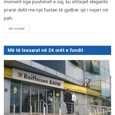
moment nga pushimet e saj, ku shfaqet elegante
pranë detit me një fustan të gjelbër që i nxjerr në
pah...
DETAILS
MË SHUMË
Më të lexuarat në 24 orët e fundit