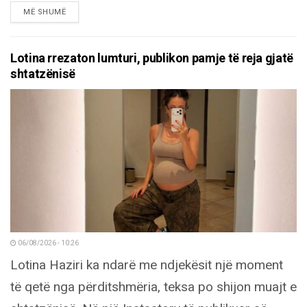
DETAILS
MË SHUMË
Lotina rrezaton lumturi, publikon pamje të reja gjatë
shtatzënisë
06/08/2026 - 10:26
Lotina Haziri ka ndarë me ndjekësit një moment
të qetë nga përditshmëria, teksa po shijon muajt e