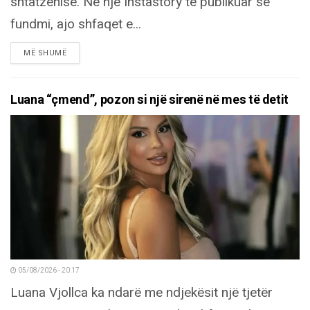
shtatzënisë. Në një Instastory të publikuar së
fundmi, ajo shfaqet e...
DETAILS
MË SHUMË
Luana “çmend”, pozon si një sirenë në mes të detit
05/08/2026 - 20:17
Luana Vjollca ka ndarë me ndjekësit një tjetër