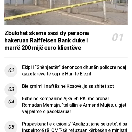
Zbulohet skema sesi dy persona
hakeruan Raiffeisen Bank duke i
marrë 200 mijë euro klientëve
Ekipi i “Shënjestër” denoncon dhunën policore ndaj
gazetarëve të saj në Han të Elezit
Bie çmimi i naftës në Kosovë, ja sa shitet sot
Edhe në kompaninë Ajka Sh.P.K. me pronar
Ramadan Memajn, ‘tellallin’ e Armend Mujës, u gjet
vaj palme e padeklaruar
Prapaskenat e aksionit/ ‘Analizat janë sekrete’, disa
inspektorë të IQMT-së refuzuan kërkesën e ministri