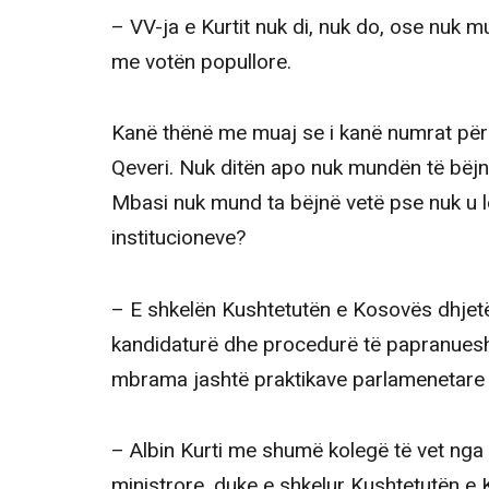
– VV-ja e Kurtit nuk di, nuk do, ose nuk mu
me votën popullore.
Kanë thënë me muaj se i kanë numrat për 
Qeveri. Nuk ditën apo nuk mundën të bëjn
Mbasi nuk mund ta bëjnë vetë pse nuk u lë
institucioneve?
– E shkelën Kushtetutën e Kosovës dhjetë
kandidaturë dhe procedurë të papranueshm
mbrama jashtë praktikave parlamenetare
– Albin Kurti me shumë kolegë të vet nga
ministrore, duke e shkelur Kushtetutën e