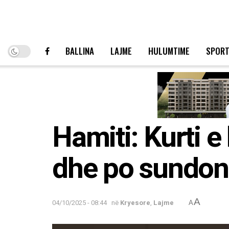
BALLINA
LAJME
HULUMTIME
SPOR
Hamiti: Kurti e
dhe po sundon
A
04/10/2025 - 08:44
në
Kryesore
,
Lajme
A