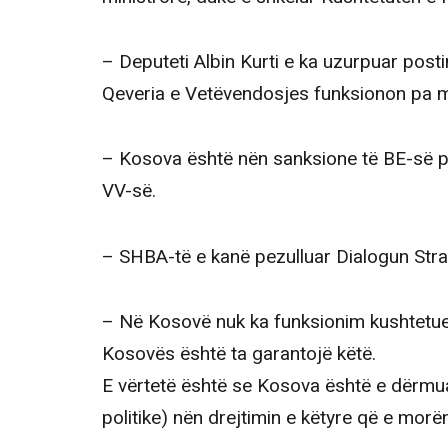
– Deputeti Albin Kurti e ka uzurpuar posti
Qeveria e Vetëvendosjes funksionon pa m
– Kosova është nën sanksione të BE-së pre
VV-së.
– SHBA-të e kanë pezulluar Dialogun Strat
– Në Kosovë nuk ka funksionim kushtetues
Kosovës është ta garantojë këtë.
E vërtetë është se Kosova është e dërmua
politike) nën drejtimin e këtyre që e morë