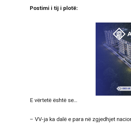
Postimi i tij i plotë:
E vërtetë është se…
– VV-ja ka dalë e para në zgjedhjet naci