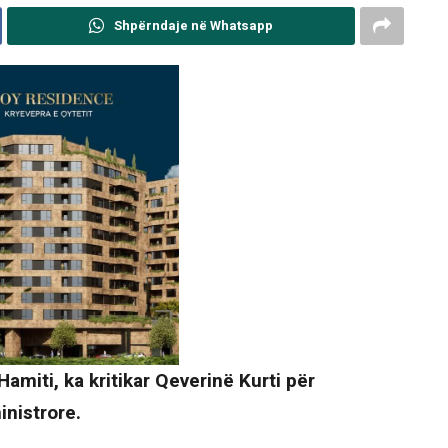
Shpërndaje në Whatsapp
amiti, ka kritikar Qeverinë Kurti për
nistrore.