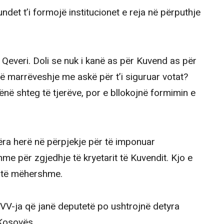
ndet t’i formojë institucionet e reja në përputhje
Qeveri. Doli se nuk i kanë as për Kuvend as për
ë marrëveshje me askë për t’i siguruar votat?
në shteg të tjerëve, por e bllokojnë formimin e
ra herë në përpjekje për të imponuar
e për zgjedhje të kryetarit të Kuvendit. Kjo e
 të mëhershme.
 VV-ja që janë deputetë po ushtrojnë detyra
 Kosovës.