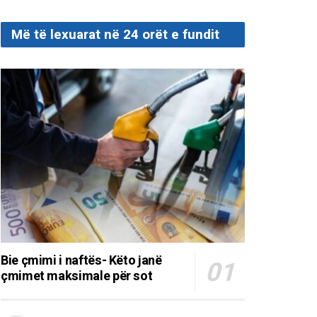
Më të lexuarat në 24 orët e fundit
Bie çmimi i naftës- Këto janë
çmimet maksimale për sot