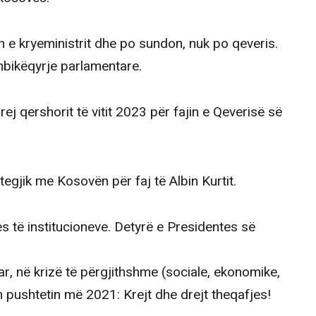
n e kryeministrit dhe po sundon, nuk po qeveris.
bikëqyrje parlamentare.
j qershorit të vitit 2023 për fajin e Qeverisë së
egjik me Kosovën për faj të Albin Kurtit.
 të institucioneve. Detyrë e Presidentes së
r, në krizë të përgjithshme (sociale, ekonomike,
n pushtetin më 2021: Krejt dhe drejt theqafjes!