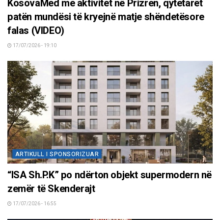
KosovaMed me aktivitet në Prizren, qytetarët
patën mundësi të kryejnë matje shëndetësore
falas (VIDEO)
17/07/2026 - 19:10
ARTIKULL I SPONSORIZUAR
“ISA Sh.P.K” po ndërton objekt supermodern në
zemër të Skenderajt
17/07/2026 - 16:55