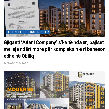
ARTIKULL I SPONSORIZUAR
Gjiganti ‘Ariani Company’ s’ka të ndalur, pajiset
me leje ndërtimore për kompleksin e ri banesor
edhe në Obiliq
09/07/2026 - 16:50