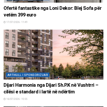
Ofertë fantastike nga Loni Dekor: Blej Sofa për
vetëm 399 euro
17/07/2026 - 11:49
ARTIKULL I SPONSORIZUAR
Dijari Harmonia nga Dijari Sh.P.K në Vushtrri –
cilësi e standard i lartë në ndërtim
16/07/2026 - 15:55