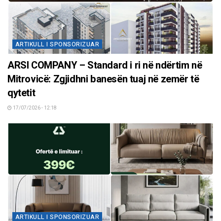
ARTIKULL I SPONSORIZUAR
ARSI COMPANY – Standard i ri në ndërtim në
Mitrovicë: Zgjidhni banesën tuaj në zemër të
qytetit
17/07/2026 - 12:18
ARTIKULL I SPONSORIZUAR