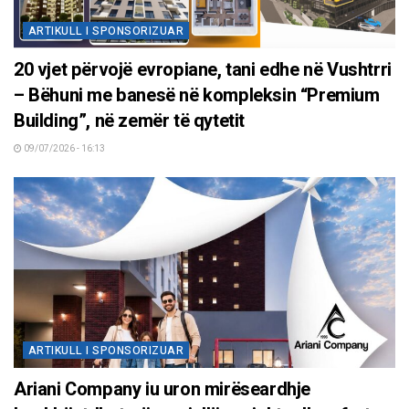
ARTIKULL I SPONSORIZUAR
20 vjet përvojë evropiane, tani edhe në Vushtrri
– Bëhuni me banesë në kompleksin “Premium
Building”, në zemër të qytetit
09/07/2026 - 16:13
ARTIKULL I SPONSORIZUAR
Ariani Company iu uron mirëseardhje