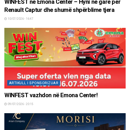
WINFEST në Emona Center – Hyni në garë për
Renault Captur dhe shumë shpërblime tjera
10/07/2026 - 16:47
ARTIKULL I SPONSORIZUAR
WINFEST vazhdon në Emona Center!
09/07/2026 - 20:15