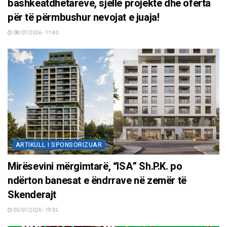
bashkëatdhetarëve, sjellë projekte dhe oferta
për të përmbushur nevojat e juaja!
08/07/2026 - 11:40
ARTIKULL I SPONSORIZUAR
Mirësevini mërgimtarë, “ISA” Sh.P.K. po
ndërton banesat e ëndrrave në zemër të
Skenderajt
03/07/2026 - 19:32