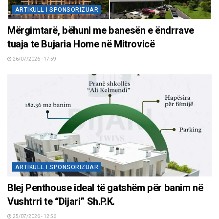
ARTIKULL I SPONSORIZUAR
Mërgimtarë, bëhuni me banesën e ëndrrave
tuaja te Bujaria Home në Mitrovicë
26/07/2026 - 17:59
ARTIKULL I SPONSORIZUAR
Blej Penthouse ideal të gatshëm për banim në
Vushtrri te “Dijari” Sh.P.K.
25/07/2026 - 12:56