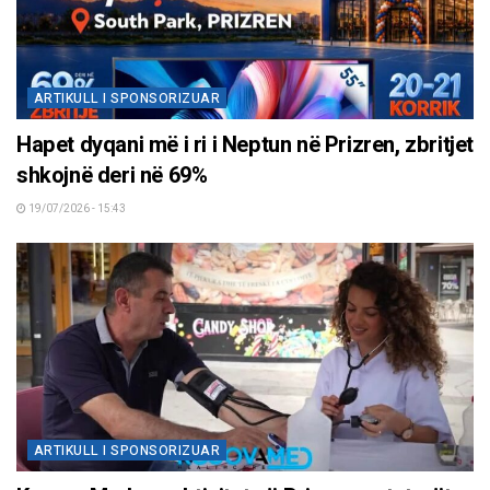
ARTIKULL I SPONSORIZUAR
Hapet dyqani më i ri i Neptun në Prizren, zbritjet
shkojnë deri në 69%
19/07/2026 - 15:43
ARTIKULL I SPONSORIZUAR