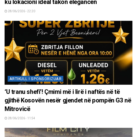
ku lokacioni ideal takon elegancën
28/06/2026 - 22:20
ARTIKULL I SPONSORIZUAR
‘U tranu shefi’! Çmimi më i lirë i naftës në të
gjithë Kosovën nesër gjendet në pompën G3 në
Mitrovicë
28/06/2026 - 11:54