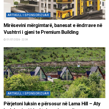
ARTIKULL I SPONSORIZUAR
Mirësevini mërgimtarë, banesat e ëndrrave në
Vushtrri i gjeni te Premium Building
01/07/2026 - 22:04
ARTIKULL I SPONSORIZUAR
Përjetoni luksin e përsosur në Lama Hill – Aty