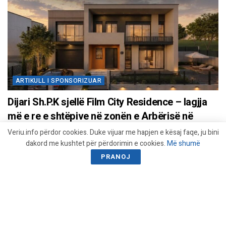
ARTIKULL I SPONSORIZUAR
Dijari Sh.P.K sjellë Film City Residence – lagjja
më e re e shtëpive në zonën e Arbërisë në
Prishtinë
Veriu.info përdor cookies. Duke vijuar me hapjen e kësaj faqe, ju bini
dakord me kushtet për përdorimin e cookies.
Më shumë
27/06/2026 - 16:40
PRANOJ